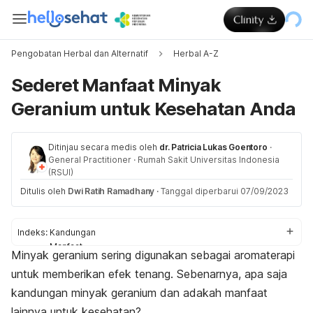
Pengobatan Herbal dan Alternatif
Herbal A-Z
Sederet Manfaat Minyak
Geranium untuk Kesehatan Anda
Ditinjau secara medis oleh
dr. Patricia Lukas Goentoro
·
General Practitioner
·
Rumah Sakit Universitas Indonesia
(RSUI)
Ditulis oleh
Dwi Ratih Ramadhany
·
Tanggal diperbarui 07/09/2023
Indeks:
Kandungan
Manfaat
Minyak geranium sering digunakan sebagai aromaterapi
Cara pakai
untuk memberikan efek tenang. Sebenarnya, apa saja
Efek samping
kandungan minyak geranium dan adakah manfaat
lainnya untuk kesehatan?