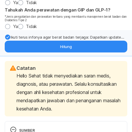
Ya
Tidak
Tahukah Anda perawatan dengan GIP dan GLP-1?
*Jenis pengobatan dan perawatan terbaru yang membantu manajemen berat badan dan
Diabetes Tipe 2
Ya
Tidak
Ikuti terus infonya agar berat badan terjaga: Dapatkan update
dari pakar mengenai dukungan dan perawatan berat badan
Hitung
langsung ke inbox Anda.
Catatan
Hello Sehat tidak menyediakan saran medis,
diagnosis, atau perawatan. Selalu konsultasikan
dengan ahli kesehatan profesional untuk
mendapatkan jawaban dan penanganan masalah
kesehatan Anda.
SUMBER