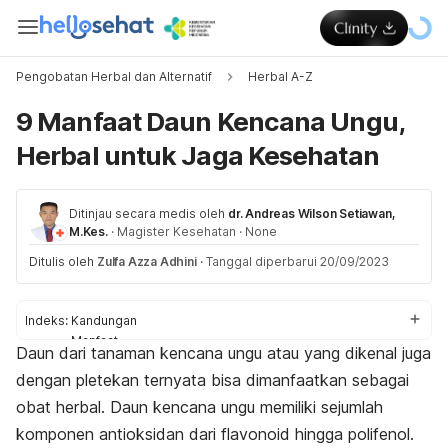
Pengobatan Herbal dan Alternatif
Herbal A-Z
9 Manfaat Daun Kencana Ungu,
Herbal untuk Jaga Kesehatan
Ditinjau secara medis oleh
dr. Andreas Wilson Setiawan,
M.Kes.
·
Magister Kesehatan
·
None
Ditulis oleh
Zulfa Azza Adhini
·
Tanggal diperbarui 20/09/2023
Indeks:
Kandungan
Manfaat
Daun dari tanaman kencana ungu atau yang dikenal juga
Efek samping
dengan pletekan ternyata bisa dimanfaatkan sebagai
Cara mengolah
obat herbal. Daun kencana ungu memiliki sejumlah
komponen antioksidan dari flavonoid hingga polifenol.