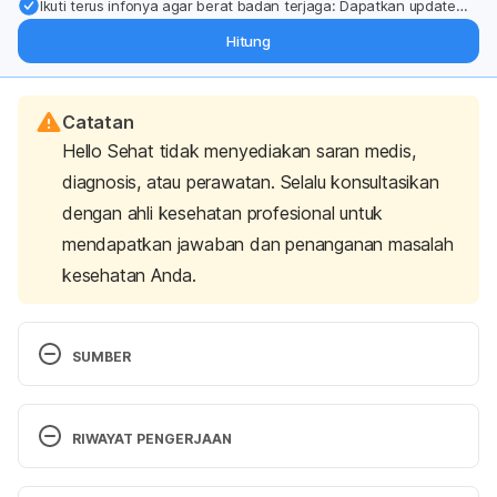
Ikuti terus infonya agar berat badan terjaga: Dapatkan update
dari pakar mengenai dukungan dan perawatan berat badan
Hitung
langsung ke inbox Anda.
Catatan
Hello Sehat tidak menyediakan saran medis,
diagnosis, atau perawatan. Selalu konsultasikan
dengan ahli kesehatan profesional untuk
mendapatkan jawaban dan penanganan masalah
kesehatan Anda.
SUMBER
Samy, M. N., Sugimoto, S., Matsunami, K., Otsuka, 
H., & Kamel, M. S. (2015). Chemical constituents 
RIWAYAT PENGERJAAN
and biological activities of genus Ruellia. 
International Journal of Pharmacognosy
, 2(6), 270-
Versi Terbaru