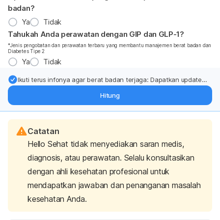
badan?
Ya
Tidak
Tahukah Anda perawatan dengan GIP dan GLP-1?
*Jenis pengobatan dan perawatan terbaru yang membantu manajemen berat badan dan
Diabetes Tipe 2
Ya
Tidak
Ikuti terus infonya agar berat badan terjaga: Dapatkan update
dari pakar mengenai dukungan dan perawatan berat badan
Hitung
langsung ke inbox Anda.
Catatan
Hello Sehat tidak menyediakan saran medis,
diagnosis, atau perawatan. Selalu konsultasikan
dengan ahli kesehatan profesional untuk
mendapatkan jawaban dan penanganan masalah
kesehatan Anda.