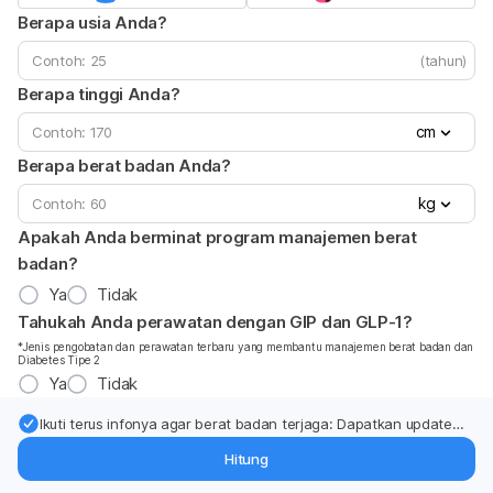
Berapa usia Anda?
(tahun)
Berapa tinggi Anda?
cm
Berapa berat badan Anda?
kg
Apakah Anda berminat program manajemen berat
badan?
Ya
Tidak
Tahukah Anda perawatan dengan GIP dan GLP-1?
*Jenis pengobatan dan perawatan terbaru yang membantu manajemen berat badan dan
Diabetes Tipe 2
Ya
Tidak
Ikuti terus infonya agar berat badan terjaga: Dapatkan update
dari pakar mengenai dukungan dan perawatan berat badan
Hitung
langsung ke inbox Anda.