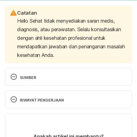
Catatan
Hello Sehat tidak menyediakan saran medis,
diagnosis, atau perawatan. Selalu konsultasikan
dengan ahli kesehatan profesional untuk
mendapatkan jawaban dan penanganan masalah
kesehatan Anda.
SUMBER
Could Your Back Pain Be Gout? – Gout. (2018). 
Retrieved 26 March 2020, from 
RIWAYAT PENGERJAAN
http://blog.arthritis.org/gout/back-pain-spinal-gout/
Versi Terbaru
Gout | Arthritis | CDC. (2020). Retrieved 26 March 
2020, from 
07/01/2021
https://www.cdc.gov/arthritis/basics/gout.html#risk
Ditulis oleh 
Diah Ayu Lestari
Apakah artikel ini membantu?