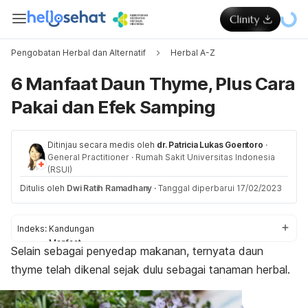
Pengobatan Herbal dan Alternatif
Herbal A-Z
6 Manfaat Daun Thyme, Plus Cara
Pakai dan Efek Samping
Ditinjau secara medis oleh
dr. Patricia Lukas Goentoro
·
General Practitioner
·
Rumah Sakit Universitas Indonesia
(RSUI)
Ditulis oleh
Dwi Ratih Ramadhany
·
Tanggal diperbarui 17/02/2023
Indeks:
Kandungan
Manfaat
Selain sebagai penyedap makanan, ternyata daun
Cara pakai
thyme
telah dikenal sejak dulu sebagai tanaman herbal.
Efek samping