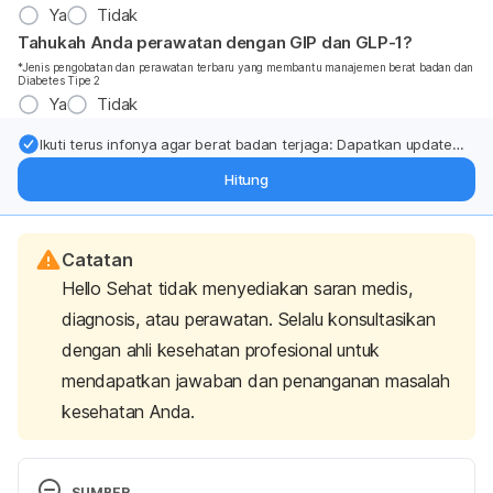
Ya
Tidak
Tahukah Anda perawatan dengan GIP dan GLP-1?
*Jenis pengobatan dan perawatan terbaru yang membantu manajemen berat badan dan
Diabetes Tipe 2
Ya
Tidak
Ikuti terus infonya agar berat badan terjaga: Dapatkan update
dari pakar mengenai dukungan dan perawatan berat badan
Hitung
langsung ke inbox Anda.
Catatan
Hello Sehat tidak menyediakan saran medis,
diagnosis, atau perawatan. Selalu konsultasikan
dengan ahli kesehatan profesional untuk
mendapatkan jawaban dan penanganan masalah
kesehatan Anda.
SUMBER