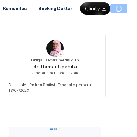
Komunitas
Booking Dokter
Ditinjau secara medis oleh
dr. Damar Upahita
General Practitioner · None
Ditulis oleh
Reikha Pratiwi
·
Tanggal diperbarui
13/07/2023
Iklan