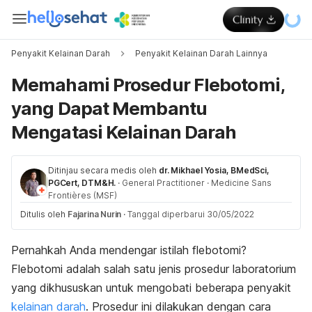
Penyakit Kelainan Darah
Penyakit Kelainan Darah Lainnya
Memahami Prosedur Flebotomi,
yang Dapat Membantu
Mengatasi Kelainan Darah
Ditinjau secara medis oleh
dr. Mikhael Yosia, BMedSci,
PGCert, DTM&H.
·
General Practitioner
·
Medicine Sans
Frontières (MSF)
Ditulis oleh
Fajarina Nurin
·
Tanggal diperbarui 30/05/2022
Pernahkah Anda mendengar istilah flebotomi?
Flebotomi adalah salah satu jenis prosedur laboratorium
yang dikhususkan untuk mengobati beberapa penyakit
kelainan darah
. Prosedur ini dilakukan dengan cara