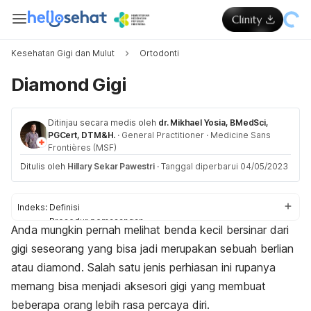
Kesehatan Gigi dan Mulut
Ortodonti
Diamond Gigi
Ditinjau secara medis oleh
dr. Mikhael Yosia, BMedSci,
PGCert, DTM&H.
·
General Practitioner
·
Medicine Sans
Frontières (MSF)
Ditulis oleh
Hillary Sekar Pawestri
·
Tanggal diperbarui 04/05/2023
Indeks:
Definisi
Prosedur pemasangan
Anda mungkin pernah melihat benda kecil bersinar dari
Risiko
gigi seseorang yang bisa jadi merupakan sebuah berlian
Perawatan
atau
diamond.
Salah satu jenis perhiasan ini rupanya
memang bisa menjadi aksesori gigi yang membuat
beberapa orang lebih rasa percaya diri.