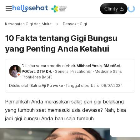
Kesehatan Gigi dan Mulut
Penyakit Gigi
10 Fakta tentang Gigi Bungsu
yang Penting Anda Ketahui
Ditinjau secara medis oleh
dr. Mikhael Yosia, BMedSci,
PGCert, DTM&H.
·
General Practitioner
·
Medicine Sans
Frontières (MSF)
Ditulis oleh
Satria Aji Purwoko
·
Tanggal diperbarui 08/07/2024
Pernahkah Anda merasakan sakit dari gigi belakang
yang tumbuh saat memasuki usia dewasa? Nah, bisa
jadi gigi bungsu Anda baru saja tumbuh.