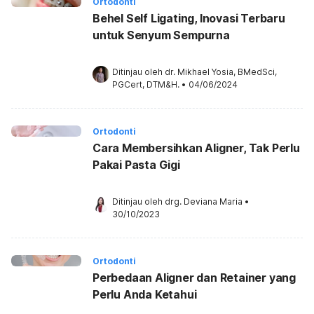
Ortodonti
Behel Self Ligating, Inovasi Terbaru
untuk Senyum Sempurna
Ditinjau oleh 
dr. Mikhael Yosia, BMedSci, 
PGCert, DTM&H.
•
04/06/2024
Ortodonti
Cara Membersihkan Aligner, Tak Perlu
Pakai Pasta Gigi
Ditinjau oleh 
drg. Deviana Maria
•
30/10/2023
Ortodonti
Perbedaan Aligner dan Retainer yang
Perlu Anda Ketahui