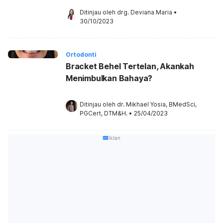
Ditinjau oleh 
drg. Deviana Maria
•
30/10/2023
Ortodonti
Bracket Behel Tertelan, Akankah
Menimbulkan Bahaya?
Ditinjau oleh 
dr. Mikhael Yosia, BMedSci, 
PGCert, DTM&H.
•
25/04/2023
Iklan