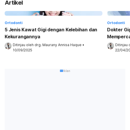
Artikel
Ortodonti
Ortodonti
5 Jenis Kawat Gigi dengan Kelebihan dan
Dokter Gig
Kekurangannya
Memperca
Ditinjau oleh 
drg. Maurany Annisa Haque
•
Ditinjau 
10/09/2025
22/04/2
Iklan