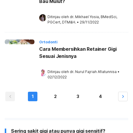
Bau Mulut?
Ditinjau oleh 
dr. Mikhael Yosia, BMedSci, 
PGCert, DTM&H.
•
29/11/2022
Ortodonti
Cara Membersihkan Retainer Gigi
Sesuai Jenisnya
Ditinjau oleh 
dr. Nurul Fajriah Afiatunnisa
•
02/12/2022
1
2
3
4
Sering sakit gigi atau punya gigi sensitif?