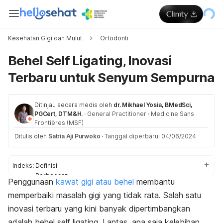
Kesehatan Gigi dan Mulut
Ortodonti
Behel Self Ligating, Inovasi
Terbaru untuk Senyum Sempurna
Ditinjau secara medis oleh
dr. Mikhael Yosia, BMedSci,
PGCert, DTM&H.
·
General Practitioner
·
Medicine Sans
Frontières (MSF)
Ditulis oleh
Satria Aji Purwoko
·
Tanggal diperbarui 04/06/2024
Indeks:
Definisi
Perbedaan
Penggunaan
kawat gigi atau behel
membantu
Kelebihan dan kekurangan
memperbaiki masalah gigi yang tidak rata. Salah satu
Prosedur
Durasi pemakaian
inovasi terbaru yang kini banyak dipertimbangkan
adalah behel
self ligating
. Lantas, apa saja kelebihan