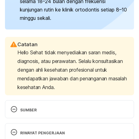
selama 18–24 bulan dengan frekuensi
kunjungan rutin ke klinik ortodontis setiap 8–10
minggu sekali.
Catatan
Hello Sehat tidak menyediakan saran medis,
diagnosis, atau perawatan. Selalu konsultasikan
dengan ahli kesehatan profesional untuk
mendapatkan jawaban dan penanganan masalah
kesehatan Anda.
SUMBER
Dental braces: Types, uses, care.
 (2023). Cleveland 
Clinic. Retrieved May 29, 2024, from 
RIWAYAT PENGERJAAN
https://my.clevelandclinic.org/health/treatments/24