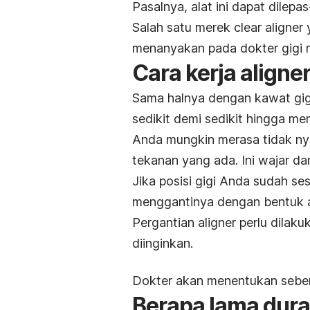
Pasalnya, alat ini dapat dilep
Salah satu merek
clear
aligner
menanyakan pada dokter gigi m
Cara kerja
aligne
Sama halnya dengan kawat gig
sedikit demi sedikit hingga me
Anda mungkin merasa tidak n
tekanan yang ada. Ini wajar da
Jika posisi gigi Anda sudah s
menggantinya dengan bentuk
Pergantian
aligner
perlu dilak
diinginkan.
Dokter akan menentukan seb
Berapa lama dur