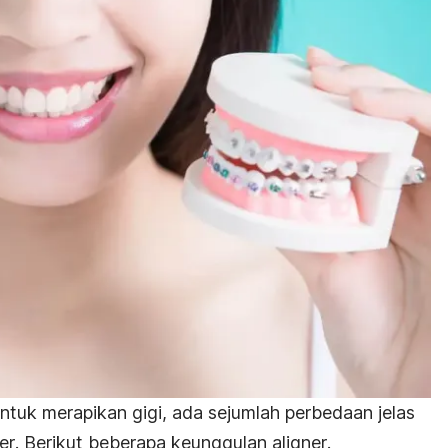
uk merapikan gigi, ada sejumlah perbedaan jelas
er
. Berikut beberapa keunggulan
aligner
.