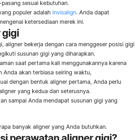
as-pasang sesuai kebutuhan.
 yang populer adalah
Invisalign
. Anda dapat
engenai ketersediaan merek ini.
r
gigi
i,
aligner
bekerja dengan cara menggeser posisi gigi
ngikuti susunan gigi yang diharapkan.
yaman saat pertama kali menggunakannya karena
n Anda akan terbiasa seiring waktu,
esuai dengan bentuk
aligner
pertama, Anda perlu
aligner
yang kedua dan seterusnya.
ukan sampai Anda mendapat susunan gigi yang
erapa banyak
aligner
yang Anda butuhkan.
asi perawatan
aligner
gigi?