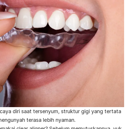
aya diri saat tersenyum, struktur gigi yang tertata
mengunyah terasa lebih nyaman.
memakai
clear
aligner
? Sebelum memutuskannya,
yuk,