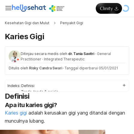
Kesehatan Gigi dan Mulut
Penyakit Gigi
Karies Gigi
Ditinjau secara medis oleh
dr. Tania Savitri
·
General
Practitioner
·
Integrated Therapeutic
Ditulis oleh
Risky Candra Swari
·
Tanggal diperbarui 05/01/2021
Indeks:
Definisi
Tanda-tanda & gejala
Definisi
Penyebab
Apa itu karies gigi?
Faktor-faktor risiko
Obat & Pengobatan
Karies gigi
adalah kerusakan gigi yang ditandai dengan
Pengobatan di rumah
munculnya lubang.