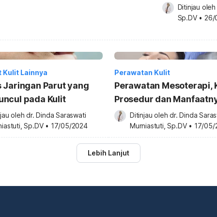
Ditinjau oleh
Sp.DV
•
26/
 Kulit Lainnya
Perawatan Kulit
s Jaringan Parut yang
Perawatan Mesoterapi, 
uncul pada Kulit
Prosedur dan Manfaatn
njau oleh 
dr. Dinda Saraswati 
Ditinjau oleh 
dr. Dinda Saras
iastuti, Sp.DV
•
17/05/2024
Murniastuti, Sp.DV
•
17/05/
Lebih Lanjut