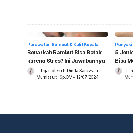
Perawatan Rambut & Kulit Kepala
Penyakit
Benarkah Rambut Bisa Botak
5 Jeni
karena Stres? Ini Jawabannya
Bisa M
Ditinjau oleh 
dr. Dinda Saraswati 
Diti
Murniastuti, Sp.DV
•
12/07/2024
Murn