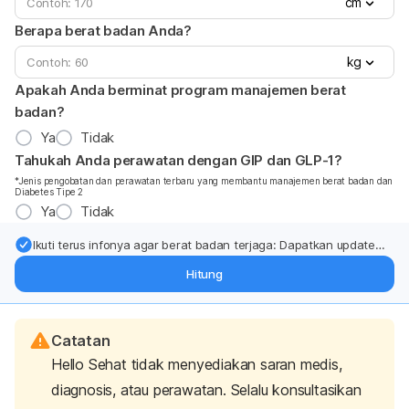
cm
Berapa berat badan Anda?
kg
Apakah Anda berminat program manajemen berat
badan?
Ya
Tidak
Tahukah Anda perawatan dengan GIP dan GLP-1?
*Jenis pengobatan dan perawatan terbaru yang membantu manajemen berat badan dan
Diabetes Tipe 2
Ya
Tidak
Ikuti terus infonya agar berat badan terjaga: Dapatkan update
dari pakar mengenai dukungan dan perawatan berat badan
Hitung
langsung ke inbox Anda.
Catatan
Hello Sehat tidak menyediakan saran medis,
diagnosis, atau perawatan. Selalu konsultasikan