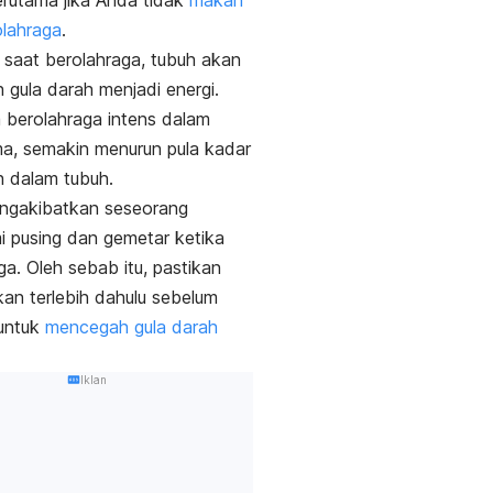
erutama jika Anda tidak
makan
lahraga
.
 saat berolahraga, tubuh akan
gula darah menjadi energi.
a berolahraga
intens dalam
a, semakin menurun pula kadar
h dalam tubuh.
engakibatkan seseorang
 pusing dan gemetar ketika
ga. Oleh sebab itu, pastikan
an terlebih dahulu sebelum
 untuk
mencegah gula darah
Iklan