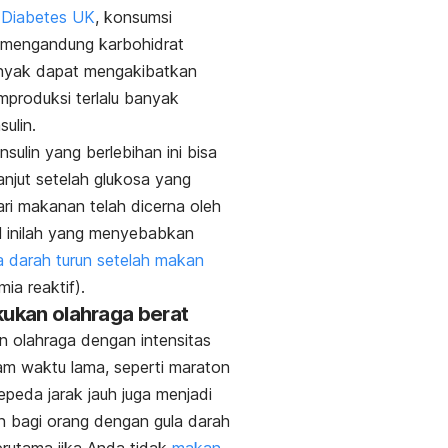
Diabetes UK
, konsumsi
mengandung karbohidrat
anyak dapat mengakibatkan
produksi terlalu banyak
sulin.
nsulin yang berlebihan ini bisa
lanjut setelah glukosa yang
ari makanan telah dicerna oleh
l inilah yang menyebabkan
a darah turun setelah makan
mia reaktif).
kukan olahraga berat
 olahraga dengan intensitas
am waktu lama, seperti maraton
epeda jarak jauh juga menjadi
 bagi orang dengan gula darah