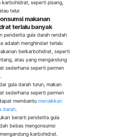
 karbohidrat, seperti pisang,
tau telur.
gonsumsi makanan
drat terlalu banyak
 penderita gula darah rendah
ya adalah menghindari terlalu
kanan berkarbohidrat, seperti
entang, atau yang mengandung
at sederhana seperti permen
.
dar gula darah turun, makan
at sederhana seperti permen
dapat membantu
menaikkan
a darah
.
kan berarti penderita gula
ndah bebas mengonsumsi
mengandung karbohidrat.