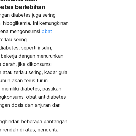
betes berlebihan
gan diabetes juga sering
 hipoglikemia. Ini kemungkinan
karena mengonsumsi
obat
erlalu sering.
iabetes, seperti insulin,
bekerja dengan menurunkan
a darah, jika dikonsumsi
 atau terlalu sering, kadar gula
tubuh akan terus turun.
 memiliki diabetes, pastikan
ngkonsumsi obat antidiabetes
ngan dosis dan anjuran dari
nghindari beberapa pantangan
h rendah di atas, penderita