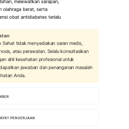
ebihan, melewatkan sarapan,
 olahraga berat, serta
si obat antidiabetes terlalu
atan
o Sehat tidak menyediakan saran medis,
nosis, atau perawatan. Selalu konsultasikan
an ahli kesehatan profesional untuk
dapatkan jawaban dan penanganan masalah
ehatan Anda.
MBER
cemia. (2023). Cleveland Clinic. Retrieved 
25 July 2024, from 
WAYAT PENGERJAAN
/my.clevelandclinic.org/health/diseases/1164
glycemia-low-blood-sugar
rsi Terbaru