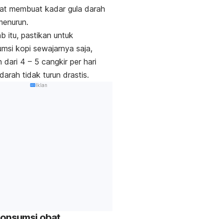
pat membuat kadar gula darah
menurun.
b itu, pastikan untuk
si kopi sewajarnya saja,
h dari 4 – 5 cangkir per hari
darah tidak turun drastis.
Iklan
gonsumsi obat