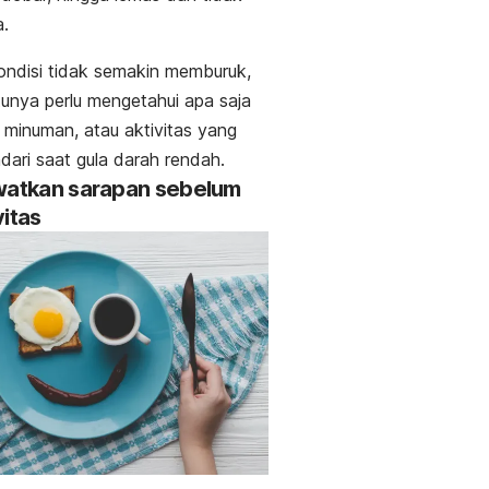
a.
ndisi tidak semakin memburuk,
unya perlu mengetahui apa saja
minuman, atau aktivitas yang
ndari saat gula darah rendah.
watkan sarapan sebelum
vitas