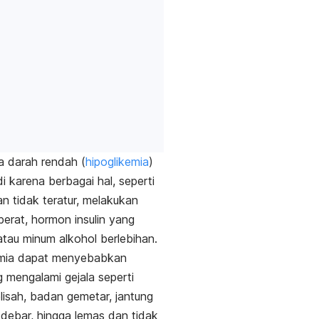
a darah rendah (
hipoglikemia
)
di karena berbagai hal, seperti
n tidak teratur, melakukan
berat, hormon insulin yang
 atau minum alkohol berlebihan.
emia dapat menyebabkan
 mengalami gejala seperti
elisah, badan gemetar, jantung
debar, hingga lemas dan tidak