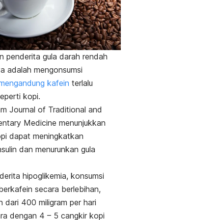
 penderita gula darah rendah
ya adalah mengonsumsi
mengandung kafein
terlalu
eperti kopi.
lam
Journal of Traditional and
ntary Medicine
menunjukkan
pi dapat meningkatkan
nsulin dan menurunkan gula
erita hipoglikemia, konsumsi
erkafein secara berlebihan,
h dari 400 miligram per hari
ra dengan 4 – 5 cangkir kopi