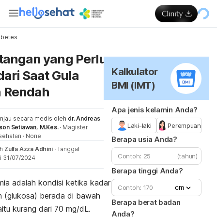
abetes
Me
tangan yang Perlu
Kalkulator
dari Saat Gula
BMI (IMT)
h Rendah
Apa jenis kelamin Anda?
injau secara medis oleh
dr. Andreas
Laki-laki
Perempuan
son Setiawan, M.Kes.
·
Magister
sehatan
·
None
Berapa usia Anda?
eh
Zulfa Azza Adhini
·
Tanggal
(tahun)
i 31/07/2024
Berapa tinggi Anda?
mia adalah kondisi ketika kadar
cm
h (glukosa) berada di bawah
Berapa berat badan
aitu kurang dari 70 mg/dL.
Anda?