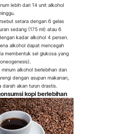
num lebih dari 14 unit alkohol
minggu.
rsebut setara dengan 6 gelas
uran sedang (175 ml) atau 6
 dengan kadar alkohol 4 persen.
arena alkohol dapat mencegah
da membentuk sel glukosa yang
koneogenesis).
 minum alkohol berlebihan dan
arengi dengan asupan makanan,
a darah akan turun drastis.
onsumsi kopi berlebihan