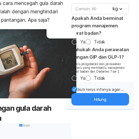
u cara mencegah gula darah
kg
dalah dengan menghindari
Apakah Anda berminat
pantangan. Apa saja?
program manajemen
berat badan?
Ya
Tidak
Tahukah Anda perawatan
dengan GIP dan GLP-1?
*Jenis pengobatan dan perawatan
terbaru yang membantu manajemen
berat badan dan Diabetes Tipe 2
Ya
Tidak
Ikuti terus infonya agar
berat badan terjaga:
Hitung
Dapatkan update dari
gan gula darah
pakar mengenai dukungan
dan perawatan berat
h
badan langsung ke inbox
Iklan
Anda.