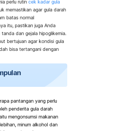
ia perlu rutin
cek kadar gula
uk memastikan agar gula darah
am batas normal
ya itu, pastikan juga Anda
 tanda dan gejala hipoglikemia.
but bertujuan agar kondisi gula
dah bisa tertangani dengan
mpulan
rapa pantangan yang perlu
oleh penderita gula darah
yaitu mengonsumsi makanan
lebihan, minum alkohol dan