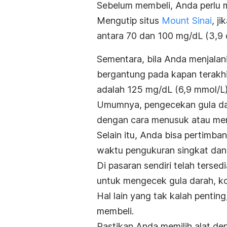
Sebelum membeli, Anda perlu 
Mengutip situs
Mount Sinai
, j
antara 70 dan 100 mg/dL (3,9 
Sementara, bila Anda menjalani
bergantung pada kapan terakhi
adalah 125 mg/dL (6,9 mmol/L) 
Umumnya, pengecekan gula da
dengan cara menusuk atau mem
Selain itu, Anda bisa pertimba
waktu pengukuran singkat dan 
Di pasaran sendiri telah tersed
untuk mengecek gula darah, kol
Hal lain yang tak kalah penti
membeli.
Pastikan Anda memilih alat de