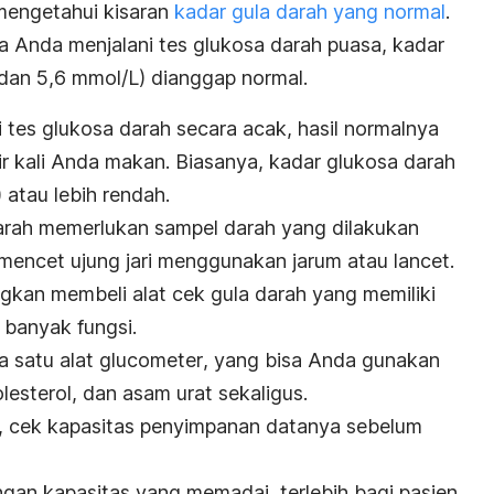
mengetahui kisaran
kadar gula darah yang normal
.
ika Anda menjalani tes glukosa darah puasa, kadar
dan 5,6 mmol/L) dianggap normal.
 tes glukosa darah secara acak, hasil normalnya
r kali Anda makan. Biasanya, kadar glukosa darah
atau lebih rendah.
rah memerlukan sampel darah yang dilakukan
encet ujung jari menggunakan jarum atau
lancet
.
ngkan membeli alat cek gula darah yang memiliki
banyak fungsi.
ia satu alat
glucometer
, yang bisa Anda gunakan
esterol, dan asam urat sekaligus.
ng, cek kapasitas penyimpanan datanya sebelum
ngan kapasitas yang memadai, terlebih bagi pasien