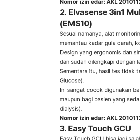
Nomor izin edar: AKL 20101
2. Elvasense 3in1 Mu
(EMS10)
Sesuai namanya, alat monitori
memantau kadar gula darah, kol
Design yang ergonomis dan s
dan sudah dilengkapi dengan lam
Sementara itu, hasil tes tidak
Glucose
).
Ini sangat cocok digunakan b
maupun bagi pasien yang seda
dialysis
).
Nomor izin edar: AKL 20101
3. Easy Touch GCU
Easy Touch GCU bisa jadi salah