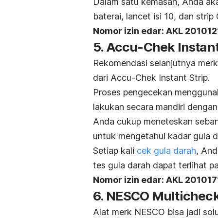
Dalam satu kemasan, Anda ak
baterai, lancet isi 10, dan strip
Nomor izin edar: AKL 20101
5. Accu-Chek Instant
Rekomendasi selanjutnya
merk
dari Accu-Chek Instant Strip.
Proses pengecekan menggunak
lakukan secara mandiri dengan h
Anda cukup meneteskan sebanya
untuk mengetahui kadar gula d
Setiap kali
cek gula darah
, And
tes gula darah dapat terlihat 
Nomor izin edar: AKL 20101
6. NESCO Multichec
Alat
merk
NESCO bisa jadi solu