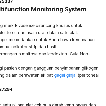
125337
ltifunction Monitoring System
ng
merk
Elvasense dirancang khusus untuk
esterol, dan asam urat dalam satu alat.
impel memudahkan untuk Anda bawa kemanapun,
pu indikator strip dan hasil.
 terpengaruh
maltosa
dan
icodextrin
(
Gula Non-
agi pasien dengan gangguan penyimpanan glikogen
ng dalam perawatan akibat
gagal ginjal
(
peritoneal
127294
 satu pilihan alat cek gula darah yang bagus dan