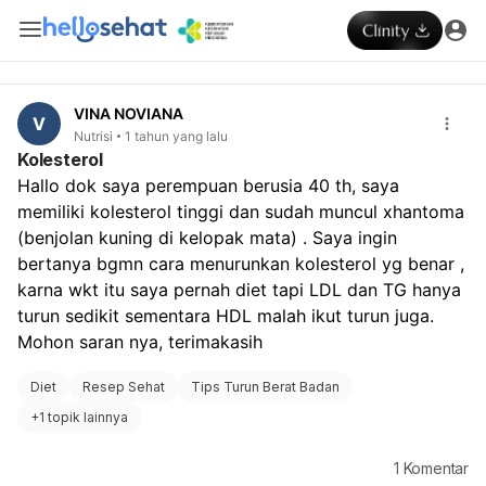
VINA NOVIANA
V
Nutrisi
1 tahun yang lalu
Kolesterol
Hallo dok saya perempuan berusia 40 th, saya 
memiliki kolesterol tinggi dan sudah muncul xhantoma 
(benjolan kuning di kelopak mata) . Saya ingin 
bertanya bgmn cara menurunkan kolesterol yg benar , 
karna wkt itu saya pernah diet tapi LDL dan TG hanya 
turun sedikit sementara HDL malah ikut turun juga. 
Mohon saran nya, terimakasih
Diet
Resep Sehat
Tips Turun Berat Badan
+
1 topik lainnya
1
Komentar