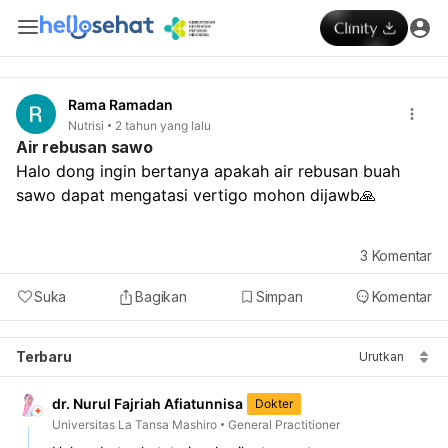
Rama Ramadan
Nutrisi
2 tahun yang lalu
Air rebusan sawo
Halo dong ingin bertanya apakah air rebusan buah 
sawo dapat mengatasi vertigo mohon dijawb🙏
3
Komentar
Suka
Bagikan
Simpan
Komentar
Terbaru
Urutkan
dr. Nurul Fajriah Afiatunnisa
Dokter
Universitas La Tansa Mashiro
General Practitioner