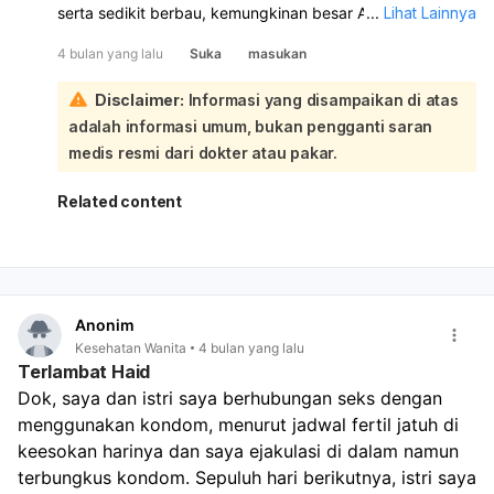
serta sedikit berbau, kemungkinan besar Anda
...
Lihat Lainnya
mengalami infeksi jamur vagina atau kandidiasis:
4 bulan yang lalu
Suka
masukan
Infeksi jamur vagina seringkali ditandai dengan keputihan
berwarna putih seperti keju cottage atau ampas tahu,
Disclaimer:
Informasi yang disampaikan di atas
rasa gatal yang intens, dan area vagina yang bengkak.
adalah informasi umum, bukan pengganti saran
Meskipun demikian, gejala serupa juga bisa disebabkan
oleh kondisi lain seperti vaginosis bakterialis atau
medis resmi dari dokter atau pakar.
trikomoniasis, yang juga dapat menyebabkan keputihan
berbau dan gatal. Sangat penting untuk segera
Related content
berkonsultasi dengan dokter, terutama dokter spesialis
kandungan atau dokter umum, agar dapat dilakukan
pemeriksaan lebih lanjut untuk memastikan penyebab
pasti dari keluhan Anda. Dokter akan dapat memberikan
diagnosis yang akurat dan meresepkan pengobatan yang
Anonim
tepat untuk mengatasi infeksi tersebut dan mencegah
Kesehatan Wanita
4 bulan yang lalu
komplikasi lebih lanjut.
Terlambat Haid
Dok, saya dan istri saya berhubungan seks dengan 
menggunakan kondom, menurut jadwal fertil jatuh di 
keesokan harinya dan saya ejakulasi di dalam namun 
terbungkus kondom. Sepuluh hari berikutnya, istri saya 