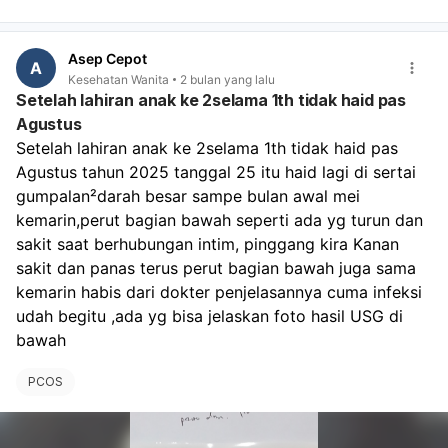
endometriosis, fibroid rahim, sindrom ovarium polikistik
(PCOS), atau masalah kesehatan lainnya. Pemeriksaan
oleh dokter spesialis kebidanan dan kandungan akan
Asep Cepot
membantu menentukan penyebab pasti dari keluhan
A
Kesehatan Wanita
2 bulan yang lalu
Anda dan memberikan penanganan yang tepat.
Setelah lahiran anak ke 2selama 1th tidak haid pas
Agustus
Setelah lahiran anak ke 2selama 1th tidak haid pas 
Agustus tahun 2025 tanggal 25 itu haid lagi di sertai 
gumpalan²darah besar sampe bulan awal mei 
kemarin,perut bagian bawah seperti ada yg turun dan 
sakit saat berhubungan intim, pinggang kira Kanan 
sakit dan panas terus perut bagian bawah juga sama 
kemarin habis dari dokter penjelasannya cuma infeksi 
udah begitu ,ada yg bisa jelaskan foto hasil USG di 
bawah 
PCOS