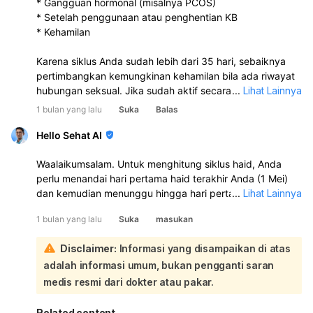
* Gangguan hormonal (misalnya PCOS)
* Setelah penggunaan atau penghentian KB
* Kehamilan
Karena siklus Anda sudah lebih dari 35 hari, sebaiknya
pertimbangkan kemungkinan kehamilan bila ada riwayat
hubungan seksual. Jika sudah aktif secara seksual,
...
Lihat Lainnya
lakukan tes kehamilan dengan test pack menggunakan
1 bulan yang lalu
Suka
Balas
urin pagi hari.
Hello Sehat AI
Waalaikumsalam. Untuk menghitung siklus haid, Anda
perlu menandai hari pertama haid terakhir Anda (1 Mei)
dan kemudian menunggu hingga hari pertama haid Anda
...
Lihat Lainnya
berikutnya. Siklus menstruasi dihitung dari hari pertama
1 bulan yang lalu
Suka
masukan
haid hingga hari pertama haid berikutnya:
Karena Anda belum mengalami haid di bulan Juni ini,
Disclaimer:
Informasi yang disampaikan di atas
Anda belum bisa menghitung panjang siklus haid Anda
adalah informasi umum, bukan pengganti saran
saat ini. Siklus menstruasi normal umumnya berkisar
antara 21 hingga 35 hari. Jika haid Anda belum datang
medis resmi dari dokter atau pakar.
hingga melewati rentang waktu tersebut dari tanggal 1
Mei, maka siklus Anda bisa dikatakan lebih panjang dari
Related content