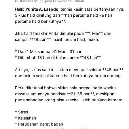
Puskesmas Munjuljaya Purwakarta
Bidan
Hallo
Yunita A. Lasodo,
terima kasih atas pertanyaan nya.
Siklus haid dihitung dari **hari pertama haid ke hari
pertama haid berikutnya**.
Jika haid terakhir Anda dimulai pada **1 Mei** dan
sampai **18 Juni** masih belum haid, maka:
* Dari 1 Mei sampai 31 Mei = 31 hari
* Ditambah 18 hari di bulan Juni = **48 hari**
Artinya, siklus saat ini sudah mencapai sekitar **48 hari**
dan belum selesai karena haid berikutnya belum datang.
Perlu diketahui bahwa siklus haid normal pada wanita
dewasa umumnya berkisar **21–35 hari**, meskipun
pada sebagian orang bisa sesekali lebih panjang karena:
* Stres
* Kelelahan
* Perubahan berat badan