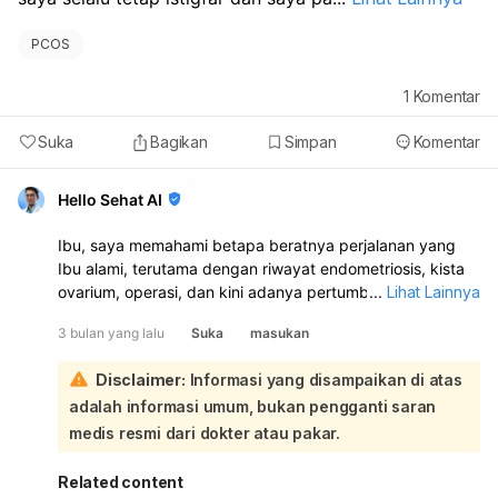
PCOS
1
Komentar
Suka
Bagikan
Simpan
Komentar
Hello Sehat AI
Ibu, saya memahami betapa beratnya perjalanan yang
Ibu alami, terutama dengan riwayat endometriosis, kista
ovarium, operasi, dan kini adanya pertumbuhan tumor
...
Lihat Lainnya
baru pada ovarium kiri Ibu, ditambah keinginan kuat
3 bulan yang lalu
Suka
masukan
untuk memiliki anak:
Mengenai flek coklat yang berbau dan berlangsung lama,
Disclaimer:
Informasi yang disampaikan di atas
ini perlu segera dievaluasi. Meskipun flek bisa menjadi
adalah informasi umum, bukan pengganti saran
gejala endometriosis, dengan riwayat operasi dan
suntikan Endrolin, serta adanya pertumbuhan tumor baru,
medis resmi dari dokter atau pakar.
kondisi ini harus diperiksa lebih lanjut untuk mengetahui
penyebab pastinya dan memastikan tidak ada komplikasi
Related content