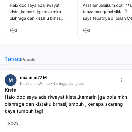
Halo doc saya ada riwayat
Assalamualaikum dok. Ma
kista,,kemarin jga pola mkn
tanya mengenai siklus hai
olahraga dan kistaku brhasij
saya tepatnya di bulan Me
smbuh ,,kenapa skarang kaya
kemarin saya haid di tang
3
2
tumbuh lagi
tapi di bulan Juni ini saya
ada haid sampai sekarang.
kira itu untuk hitungan sik
saya gimana ya?🙏🏻
Terbaru
Populer
miamimi77 M
M
Kesehatan Wanita
4 minggu yang lalu
Kista
Halo doc saya ada riwayat kista,,kemarin jga pola mkn 
olahraga dan kistaku brhasij smbuh ,,kenapa skarang 
kaya tumbuh lagi 
PCOS