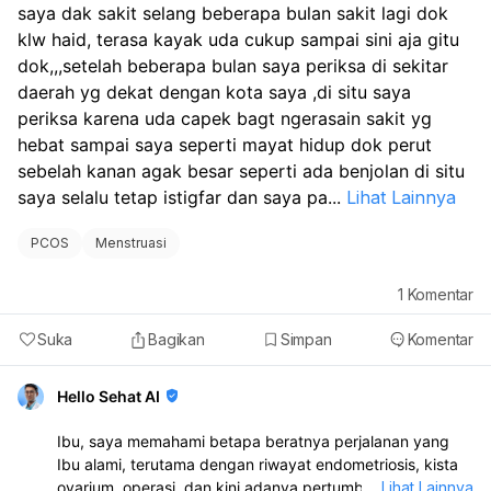
saya dak sakit selang beberapa bulan sakit lagi dok 
spesialis untuk mendapatkan penanganan yang
klw haid, terasa kayak uda cukup sampai sini aja gitu 
komprehensif.
dok,,,setelah beberapa bulan saya periksa di sekitar 
daerah yg dekat dengan kota saya ,di situ saya 
periksa karena uda capek bagt ngerasain sakit yg 
hebat sampai saya seperti mayat hidup dok perut 
sebelah kanan agak besar seperti ada benjolan di situ 
saya selalu tetap istigfar dan saya pa
...
Lihat Lainnya
PCOS
Menstruasi
1
Komentar
Suka
Bagikan
Simpan
Komentar
Hello Sehat AI
Ibu, saya memahami betapa beratnya perjalanan yang
Ibu alami, terutama dengan riwayat endometriosis, kista
ovarium, operasi, dan kini adanya pertumbuhan tumor
...
Lihat Lainnya