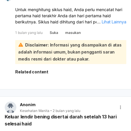
Untuk menghitung siklus haid, Anda perlu mencatat hari
pertama haid terakhir Anda dan hari pertama haid
berikutnya. Siklus haid dihitung dari hari pertama
...
Lihat Lainnya
menstruasi hingga hari pertama menstruasi berikutnya.
1 bulan yang lalu
Suka
masukan
Karena Anda belum mengalami haid di bulan Juni setelah
haid terakhir pada tanggal 1 Mei, Anda belum bisa
Disclaimer:
Informasi yang disampaikan di atas
menghitung panjang siklus haid Anda saat ini:
adalah informasi umum, bukan pengganti saran
Siklus haid yang normal umumnya berkisar antara 21
hingga 35 hari. Jika Anda belum haid hingga saat ini, ini
medis resmi dari dokter atau pakar.
berarti siklus Anda lebih panjang dari biasanya. Untuk
mengetahui rata-rata siklus Anda, disarankan untuk
Related content
mencatat tanggal mulai haid selama beberapa bulan. Jika
siklus Anda tidak teratur atau Anda tidak haid selama
lebih dari 90 hari, sebaiknya konsultasikan dengan dokter
untuk pemeriksaan lebih lanjut.
Anonim
Kesehatan Wanita
2 bulan yang lalu
Keluar lendir bening disertai darah setelah 13 hari
selesai haid