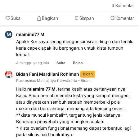
3
Komentar
Suka
Bagikan
Simpan
Komentar
M
miamimi77 M
Apakh Krn saya sering mengonsumsi air dingin dan terlalu
kerja capek apak itu berpngaruh untuk kista tumbuh
kmbali
4 minggu yang lalu
Suka
Balas
Bidan Fani Mardliani Rohimah
Bidan
Puskesmas Munjuljaya Purwakarta
Bidan
Hallo
miamimi77 M,
terima kasih atas pertanyaan nya.
Kalau Anda pernah memiliki kista yang sempat mengecil
atau dinyatakan sembuh setelah memperbaiki pola
makan dan berolahraga, memang ada kemungkinan
**kista muncul kembali**, tergantung jenis kistanya.
Beberapa penyebab yang mungkin adalah:
* Kista ovarium fungsional memang dapat terbentuk lagi
pada siklus haid berikutnya.