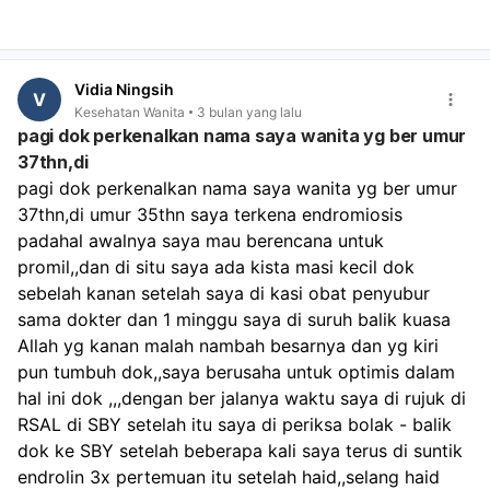
lain. Yang paling mendesak saat ini adalah evaluasi
menyeluruh terhadap pertumbuhan tumor baru pada
ovarium kiri Ibu. Penting untuk segera berkonsultasi
dengan dokter spesialis kandungan dan kebidanan, atau
Vidia Ningsih
jika diperlukan, dokter spesialis onkologi ginekologi, untuk
V
Kesehatan Wanita
3 bulan yang lalu
diagnosis yang akurat (apakah tumor jinak atau ganas)
pagi dok perkenalkan nama saya wanita yg ber umur
dan rencana penanganan yang tepat. Kesehatan Ibu
37thn,di
adalah prioritas utama. Setelah kondisi kesehatan Ibu
pagi dok perkenalkan nama saya wanita yg ber umur 
stabil dan tumor tertangani, barulah kita bisa membahas
lebih lanjut mengenai program kehamilan. Dengan satu
37thn,di umur 35thn saya terkena endromiosis 
ovarium yang tersisa dan riwayat endometriosis, program
padahal awalnya saya mau berencana untuk 
kehamilan mungkin memerlukan pendekatan khusus
promil,,dan di situ saya ada kista masi kecil dok 
seperti teknologi reproduksi berbantu (misalnya IVF),
sebelah kanan setelah saya di kasi obat penyubur 
seperti yang dialami oleh beberapa pasangan lain yang
sama dokter dan 1 minggu saya di suruh balik kuasa 
berjuang untuk memiliki anak. Jangan menyerah pada
Allah yg kanan malah nambah besarnya dan yg kiri 
harapan ini, namun fokus pada penanganan kesehatan
pun tumbuh dok,,saya berusaha untuk optimis dalam 
Ibu terlebih dahulu. Saya sangat menyarankan Ibu untuk
tidak mengambil keputusan tergesa-gesa mengenai
hal ini dok ,,,dengan ber jalanya waktu saya di rujuk di 
pernikahan suami Ibu. Fokuslah pada pemulihan
RSAL di SBY setelah itu saya di periksa bolak - balik 
kesehatan fisik dan mental Ibu. Mencari dukungan
dok ke SBY setelah beberapa kali saya terus di suntik 
psikologis juga bisa sangat membantu dalam
endrolin 3x pertemuan itu setelah haid,,selang haid 
menghadapi tekanan emosional ini. Segera temui dokter