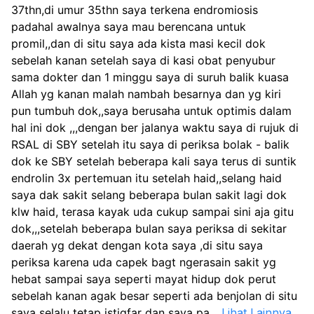
37thn,di umur 35thn saya terkena endromiosis 
padahal awalnya saya mau berencana untuk 
promil,,dan di situ saya ada kista masi kecil dok 
sebelah kanan setelah saya di kasi obat penyubur 
sama dokter dan 1 minggu saya di suruh balik kuasa 
Allah yg kanan malah nambah besarnya dan yg kiri 
pun tumbuh dok,,saya berusaha untuk optimis dalam 
hal ini dok ,,,dengan ber jalanya waktu saya di rujuk di 
RSAL di SBY setelah itu saya di periksa bolak - balik 
dok ke SBY setelah beberapa kali saya terus di suntik 
endrolin 3x pertemuan itu setelah haid,,selang haid 
saya dak sakit selang beberapa bulan sakit lagi dok 
klw haid, terasa kayak uda cukup sampai sini aja gitu 
dok,,,setelah beberapa bulan saya periksa di sekitar 
daerah yg dekat dengan kota saya ,di situ saya 
periksa karena uda capek bagt ngerasain sakit yg 
hebat sampai saya seperti mayat hidup dok perut 
sebelah kanan agak besar seperti ada benjolan di situ 
saya selalu tetap istigfar dan saya pa
...
Lihat Lainnya