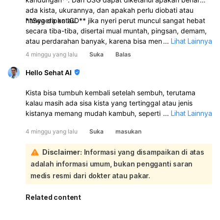
ada kista, ukurannya, dan apakah perlu diobati atau
hanya dipantau.
**Segera ke IGD** jika nyeri perut muncul sangat hebat
secara tiba-tiba, disertai mual muntah, pingsan, demam,
atau perdarahan banyak, karena bisa menandakan kista
...
Lihat Lainnya
pecah.
4 minggu yang lalu
Suka
Balas
Hello Sehat AI
Kista bisa tumbuh kembali setelah sembuh, terutama
kalau masih ada sisa kista yang tertinggal atau jenis
kistanya memang mudah kambuh, seperti kista
...
Lihat Lainnya
endometriosis atau dermoid. Keluhan yang muncul lagi
4 minggu yang lalu
Suka
masukan
bisa berupa benjolan teraba, nyeri, atau gejala yang sama
seperti sebelumnya. Sebaiknya periksa ke dokter
Disclaimer:
Informasi yang disampaikan di atas
kandungan untuk evaluasi, karena perlu dipastikan
adalah informasi umum, bukan pengganti saran
apakah benar kista kambuh atau ada penyebab lain.
Biasanya dokter akan menyarankan pemeriksaan fisik
medis resmi dari dokter atau pakar.
dan USG, lalu menentukan apakah cukup dengan obat,
terapi hormonal, pemantauan rutin, atau perlu tindakan
Related content
lagi. Tetap lanjutkan pola makan sehat, olahraga teratur,
dan hindari makanan yang memicu keluhan sesuai