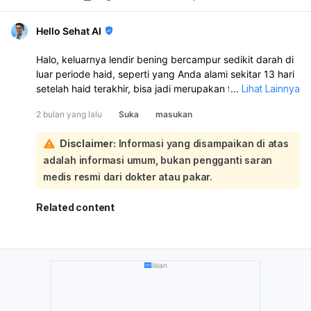
Hello Sehat AI
Halo, keluarnya lendir bening bercampur sedikit darah di
luar periode haid, seperti yang Anda alami sekitar 13 hari
setelah haid terakhir, bisa jadi merupakan flek ovulasi
...
Lihat Lainnya
atau tanda perubahan hormonal yang normal. Banyak
2 bulan yang lalu
Suka
masukan
wanita mengalami bercak darah ringan di tengah siklus
menstruasi yang berkaitan dengan ovulasi atau fluktuasi
Disclaimer:
Informasi yang disampaikan di atas
hormon:
adalah informasi umum, bukan pengganti saran
Mengingat darah yang keluar sangat sedikit, tidak
sampai membasahi pembalut, tidak disertai bau
medis resmi dari dokter atau pakar.
menyengat, nyeri, atau perdarahan hebat seperti haid, ini
cenderung mengarah pada kondisi yang tidak
Related content
mengkhawatirkan. Namun, bercak darah di luar waktu
haid juga bisa menjadi indikasi kondisi lain. Untuk
memastikan penyebabnya dan menenangkan
kekhawatiran Anda, disarankan untuk berkonsultasi
Iklan
dengan dokter kandungan. Dokter dapat melakukan
pemeriksaan lebih lanjut untuk memastikan tidak ada
masalah kesehatan lain yang mendasari.