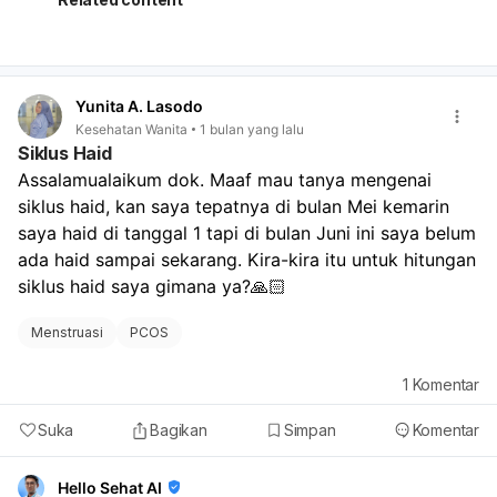
biasanya. Sebaiknya Anda menunggu hingga haid Anda
datang untuk dapat menghitung panjang siklusnya. Jika
haid Anda tidak kunjung datang dalam waktu yang cukup
lama, misalnya sudah lebih dari 35 hari dari tanggal 1 Mei,
Yunita A. Lasodo
atau bahkan sampai tidak haid selama 90 hari,
Kesehatan Wanita
1 bulan yang lalu
disarankan untuk berkonsultasi dengan dokter. Ini
Siklus Haid
penting untuk mengetahui penyebabnya dan
Assalamualaikum dok. Maaf mau tanya mengenai 
mendapatkan penanganan yang tepat jika diperlukan.
siklus haid, kan saya tepatnya di bulan Mei kemarin 
saya haid di tanggal 1 tapi di bulan Juni ini saya belum 
ada haid sampai sekarang. Kira-kira itu untuk hitungan 
siklus haid saya gimana ya?🙏🏻
Menstruasi
PCOS
1
Komentar
Suka
Bagikan
Simpan
Komentar
Hello Sehat AI