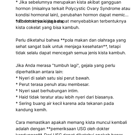
* Jika sebelumnya merupakan kista akibat gangguan
hormon (misalnya terkait Polycystic Ovary Syndrome atau
kondisi hormonal lain), perubahan hormon dapat memicu
terbentuknya kista baru.
* Endometriosis juga dapat menyebabkan terbentuknya
kista cokelat yang bisa kambuh.
Perlu diketahui bahwa **pola makan dan olahraga yang
sehat sangat baik untuk menjaga kesehatan**, tetapi
tidak selalu dapat mencegah semua jenis kista kambuh.
Jika Anda merasa "tumbuh lagi", gejala yang perlu
diperhatikan antara lain:
* Nyeri di salah satu sisi perut bawah.
* Perut terasa penuh atau membesar.
* Nyeri saat berhubungan intim.
* Haid tidak teratur atau lebih nyeri dari biasanya.
* Sering buang air kecil karena ada tekanan pada
kandung kemih.
Cara memastikan apakah memang kista muncul kembali
adalah dengan **pemeriksaan USG oleh dokter
kandungan**. Dari USG dapat diketahui apakah benar