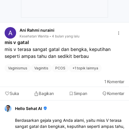
seperti yang dialami oleh beberapa pasangan lain yang
berjuang untuk memiliki anak. Jangan menyerah pada
harapan ini, namun fokus pada penanganan kesehatan
Ibu terlebih dahulu. Saya sangat menyarankan Ibu untuk
tidak mengambil keputusan tergesa-gesa mengenai
Ani Rahmi nuraini
pernikahan suami Ibu. Fokuslah pada pemulihan
Kesehatan Wanita
4 bulan yang lalu
kesehatan fisik dan mental Ibu. Mencari dukungan
mis v gatal
psikologis juga bisa sangat membantu dalam
mis v terasa sangat gatal dan bengka, keputihan 
menghadapi tekanan emosional ini. Segera temui dokter
seperti ampas tahu dan sedikit berbau
spesialis untuk mendapatkan penanganan yang
komprehensif.
Vaginismus
Vaginitis
PCOS
+
1 topik lainnya
1
Komentar
Suka
Bagikan
Simpan
Komentar
Hello Sehat AI
Berdasarkan gejala yang Anda alami, yaitu miss V terasa
sangat gatal dan bengkak, keputihan seperti ampas tahu,