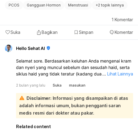
PCOS
Gangguan Hormon
Menstruasi
+
2 topik lainnya
1
Komentar
Suka
Bagikan
Simpan
Komentar
Hello Sehat AI
Selamat sore. Berdasarkan keluhan Anda mengenai kram
dan nyeri yang muncul sebelum dan sesudah haid, serta
siklus haid yang tidak teratur (kadang dua bulan sekali,
...
Lihat Lainnya
kadang sebulan sekali), kondisi ini tidak termasuk normal
2 bulan yang lalu
Suka
masukan
dan sebaiknya Anda memeriksakan diri ke dokter:
Siklus haid yang tidak teratur setiap bulan, seperti yang
Disclaimer:
Informasi yang disampaikan di atas
Anda alami, dapat menjadi tanda adanya masalah
adalah informasi umum, bukan pengganti saran
kesehatan. Meskipun durasi haid 3 hari masih dalam
rentang normal, ketidakteraturan siklus dan nyeri yang
medis resmi dari dokter atau pakar.
muncul di luar waktu haid biasa memerlukan perhatian
lebih lanjut. Beberapa kondisi yang bisa menyebabkan
Related content
gejala seperti ini antara lain ketidakseimbangan hormon,