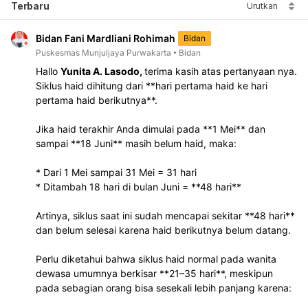
Terbaru
Urutkan
Bidan Fani Mardliani Rohimah
Bidan
Puskesmas Munjuljaya Purwakarta
Bidan
Hallo 
Yunita A. Lasodo, 
terima kasih atas pertanyaan nya.
Siklus haid dihitung dari **hari pertama haid ke hari 
pertama haid berikutnya**.
Jika haid terakhir Anda dimulai pada **1 Mei** dan 
sampai **18 Juni** masih belum haid, maka:
* Dari 1 Mei sampai 31 Mei = 31 hari
* Ditambah 18 hari di bulan Juni = **48 hari**
Artinya, siklus saat ini sudah mencapai sekitar **48 hari** 
dan belum selesai karena haid berikutnya belum datang.
Perlu diketahui bahwa siklus haid normal pada wanita 
dewasa umumnya berkisar **21–35 hari**, meskipun 
pada sebagian orang bisa sesekali lebih panjang karena: