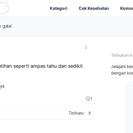
Kategori
Cek Kesehatan
Komun
v gatal
Temukan k
tihan seperti ampas tahu dan sedikit 
Jelajahi be
dengan kon
nya
1
Terbaru