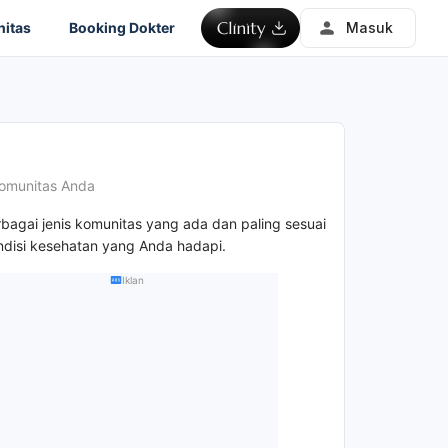
itas
Booking Dokter
Masuk
omunitas Anda
rbagai jenis komunitas yang ada dan paling sesuai
disi kesehatan yang Anda hadapi.
Iklan