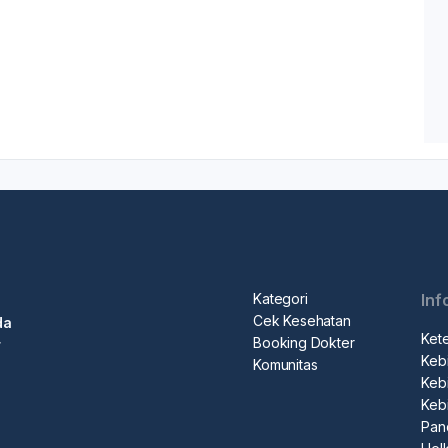
Kategori
Inf
Cek Kesehatan
da
Ket
Booking Dokter
r
Kebi
Komunitas
Kebi
Keb
Pan