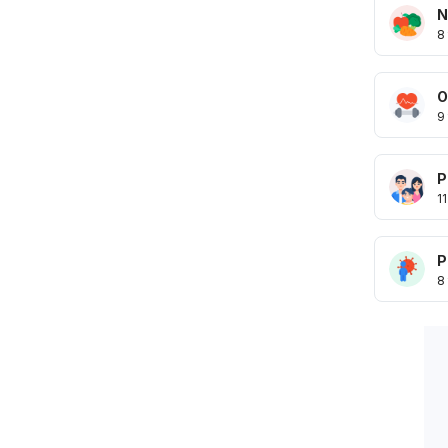
N
8
O
9
P
11
P
8