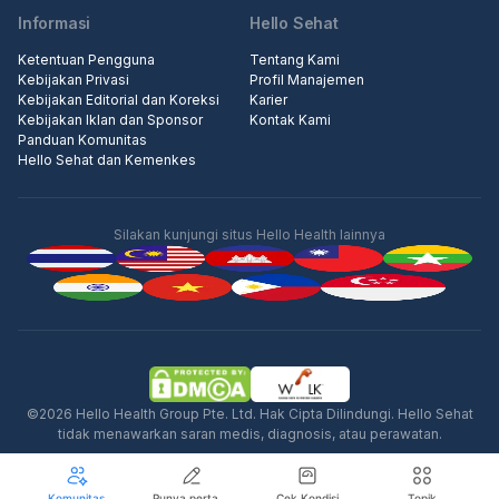
Informasi
Hello Sehat
Ketentuan Pengguna
Tentang Kami
Kebijakan Privasi
Profil Manajemen
Kebijakan Editorial dan Koreksi
Karier
Kebijakan Iklan dan Sponsor
Kontak Kami
Panduan Komunitas
Hello Sehat dan Kemenkes
Silakan kunjungi situs Hello Health lainnya
Iklan
©2026 Hello Health Group Pte. Ltd. Hak Cipta Dilindungi. Hello Sehat
tidak menawarkan saran medis, diagnosis, atau perawatan.
Komunitas
Punya pertanyaan seputar kesehatan?
Cek Kondisi
Topik