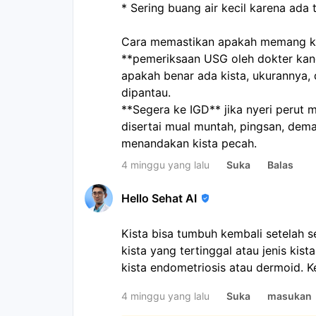
* Sering buang air kecil karena ad
Cara memastikan apakah memang ki
**pemeriksaan USG oleh dokter kan
apakah benar ada kista, ukurannya, 
dipantau.
**Segera ke IGD** jika nyeri perut m
disertai mual muntah, pingsan, dem
menandakan kista pecah.
4 minggu yang lalu
Suka
Balas
Hello Sehat AI
Kista bisa tumbuh kembali setelah 
kista yang tertinggal atau jenis k
kista endometriosis atau dermoid. K
benjolan teraba, nyeri, atau gejala
4 minggu yang lalu
Suka
masukan
periksa ke dokter kandungan untuk e