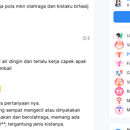
9
a pola mkn olahraga dan kistaku brhasij 
U
3
V
P
ir dingin dan terlalu kerja capek apak
F
kmbali
G
V
R
M
as pertanyaan nya.
ang sempat mengecil atau dinyatakan
M
makan dan berolahraga, memang ada
*, tergantung jenis kistanya.