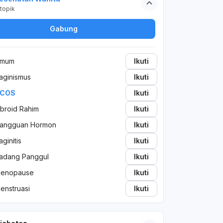
ovulasi/perubahan hormon atau perlu
topik
diperiksa ke dokter kandungan.
Gabung
mum
Ikuti
aginismus
Ikuti
COS
Ikuti
ibroid Rahim
Ikuti
angguan Hormon
Ikuti
aginitis
Ikuti
adang Panggul
Ikuti
enopause
Ikuti
enstruasi
Ikuti