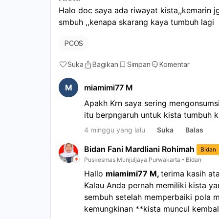
Halo doc saya ada riwayat kista,,kemarin jg
smbuh ,,kenapa skarang kaya tumbuh lagi 
PCOS
Suka
Bagikan
Simpan
Komentar
M
miamimi77 M
Apakh Krn saya sering mengonsumsi a
itu berpngaruh untuk kista tumbuh 
4 minggu yang lalu
Suka
Balas
Bidan Fani Mardliani Rohimah
Bidan
Puskesmas Munjuljaya Purwakarta
Bidan
Hallo
miamimi77 M,
terima kasih at
Kalau Anda pernah memiliki kista y
sembuh setelah memperbaiki pola 
kemungkinan **kista muncul kembali*