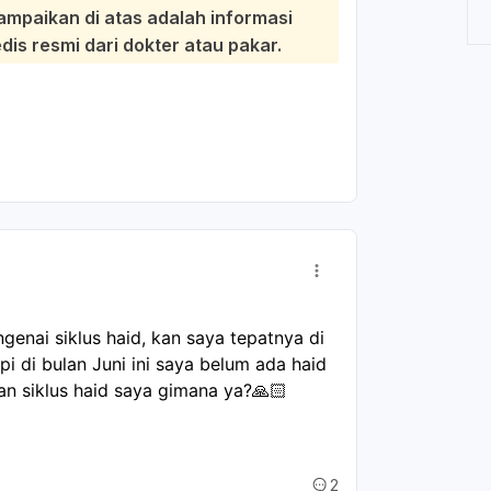
ab lain. Biasanya dokter akan
ampaikan di atas adalah informasi
 USG, lalu menentukan apakah cukup
s resmi dari dokter atau pakar.
auan rutin, atau perlu tindakan lagi.
lahraga teratur, dan hindari makanan
 dokter.
nai siklus haid, kan saya tepatnya di 
i di bulan Juni ini saya belum ada haid 
gan siklus haid saya gimana ya?🙏🏻
2