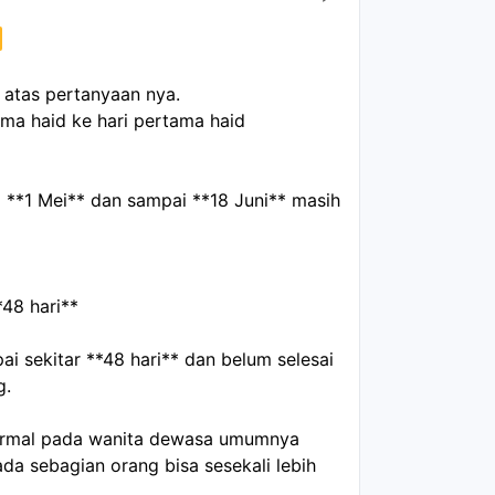
h atas pertanyaan nya.
tama haid ke hari pertama haid
a **1 Mei** dan sampai **18 Juni** masih
*48 hari**
pai sekitar **48 hari** dan belum selesai
g.
 normal pada wanita dewasa umumnya
ada sebagian orang bisa sesekali lebih