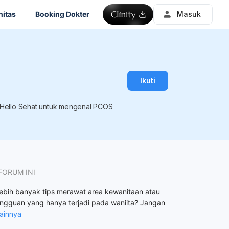
itas
Booking Dokter
Masuk
Ikuti
s Hello Sehat untuk mengenal PCOS
FORUM INI
 lebih banyak tips merawat area kewanitaan atau
angguan yang hanya terjadi pada waniita? Jangan
Lainnya