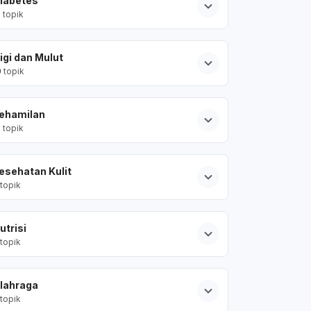
iabetes
2
topik
igi dan Mulut
0
topik
ehamilan
2
topik
esehatan Kulit
topik
utrisi
topik
lahraga
topik