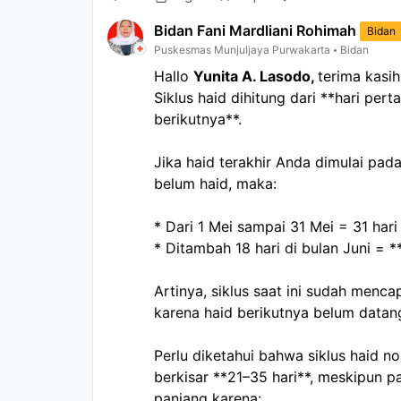
Bidan Fani Mardliani Rohimah
Bidan
Puskesmas Munjuljaya Purwakarta
Bidan
Hallo
Yunita A. Lasodo,
terima kasi
Siklus haid dihitung dari **hari per
berikutnya**.
Jika haid terakhir Anda dimulai pad
belum haid, maka:
* Dari 1 Mei sampai 31 Mei = 31 hari
* Ditambah 18 hari di bulan Juni = *
Artinya, siklus saat ini sudah menca
karena haid berikutnya belum datan
Perlu diketahui bahwa siklus haid
berkisar **21–35 hari**, meskipun p
panjang karena: