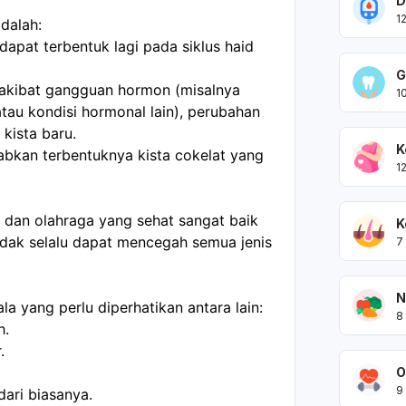
D
1
dalah:
apat terbentuk lagi pada siklus haid
G
 akibat gangguan hormon (misalnya
1
tau kondisi hormonal lain), perubahan
kista baru.
K
bkan terbentuknya kista cokelat yang
1
 dan olahraga yang sehat sangat baik
K
tidak selalu dapat mencegah semua jenis
7
N
la yang perlu diperhatikan antara lain:
8
h.
.
O
9
 dari biasanya.