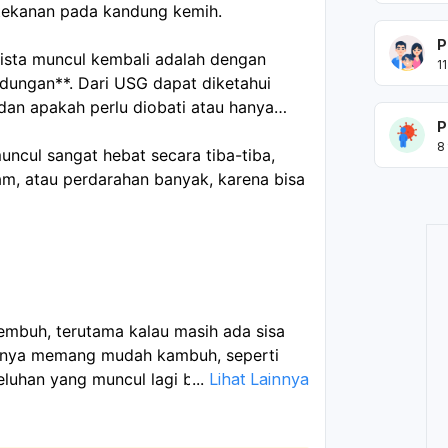
a tekanan pada kandung kemih.
P
sta muncul kembali adalah dengan
11
dungan**. Dari USG dapat diketahui
dan apakah perlu diobati atau hanya
P
8
uncul sangat hebat secara tiba-tiba,
am, atau perdarahan banyak, karena bisa
sembuh, terutama kalau masih ada sisa
istanya memang mudah kambuh, seperti
eluhan yang muncul lagi bisa berupa
...
Lihat Lainnya
 yang sama seperti sebelumnya. Sebaiknya
valuasi, karena perlu dipastikan apakah