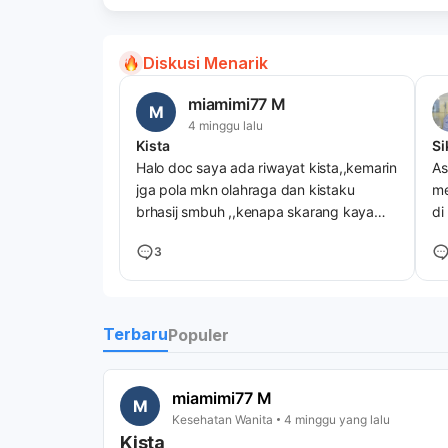
Diskusi Menarik
miamimi77 M
M
4 minggu lalu
Kista
Si
Halo doc saya ada riwayat kista,,kemarin
As
jga pola mkn olahraga dan kistaku
me
brhasij smbuh ,,kenapa skarang kaya
di
tumbuh lagi
ta
3
be
ki
gi
Terbaru
Populer
miamimi77 M
M
Kesehatan Wanita
4 minggu yang lalu
Kista