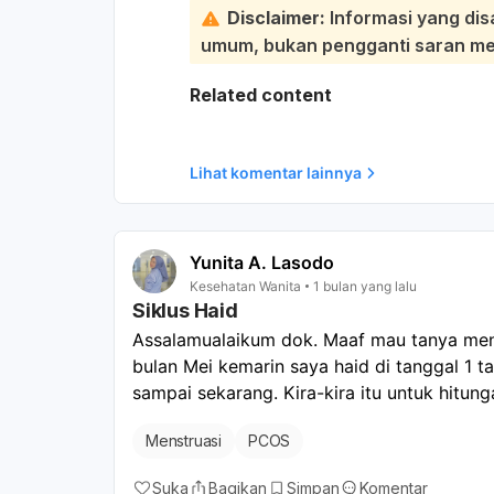
benar kista kambuh atau ada penyeb
Disclaimer:
Informasi yang dis
menyarankan pemeriksaan fisik dan
umum, bukan pengganti saran medi
dengan obat, terapi hormonal, pemant
Tetap lanjutkan pola makan sehat, o
Related content
yang memicu keluhan sesuai anjuran
Lihat komentar lainnya
Yunita A. Lasodo
Kesehatan Wanita
1 bulan yang lalu
Siklus Haid
Assalamualaikum dok. Maaf mau tanya menge
bulan Mei kemarin saya haid di tanggal 1 tap
sampai sekarang. Kira-kira itu untuk hitun
Menstruasi
PCOS
Suka
Bagikan
Simpan
Komentar