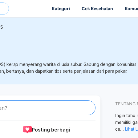
Kategori
Cek Kesehatan
Komun
OS
COS) kerap menyerang wanita di usia subur. Gabung dengan komunita
n, bertanya, dan dapatkan tips serta penjelasan dari para pakar.
TENTANG 
an?
Ingin tahu
memiliki g
ce
...
Lihat 
Posting berbagi