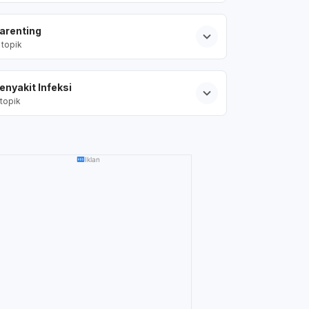
arenting
topik
enyakit Infeksi
topik
Iklan