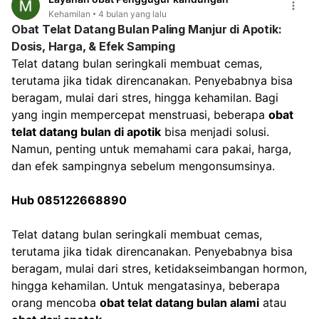
Kurangi aktivitas berat
, termasuk saat bekerja, jika
Kehamilan
4 bulan yang lalu
flek sering muncul setelah beraktivitas. Istirahat yang
Obat Telat Datang Bulan Paling Manjur di Apotik:
cukup sangat dianjurkan. Dokter akan melakukan
Dosis, Harga, & Efek Samping
pemeriksaan untuk memastikan kondisi kehamilan
Telat datang bulan seringkali membuat cemas, 
Anda dan memberikan saran terbaik mengenai
terutama jika tidak direncanakan. Penyebabnya bisa 
aktivitas yang aman, termasuk hubungan intim.
beragam, mulai dari stres, hingga kehamilan. Bagi 
yang ingin mempercepat menstruasi, beberapa 
obat 
telat datang bulan di apotik
 bisa menjadi solusi. 
Namun, penting untuk memahami cara pakai, harga, 
dan efek sampingnya sebelum mengonsumsinya.
Hub 085122668890
Telat datang bulan seringkali membuat cemas, 
terutama jika tidak direncanakan. Penyebabnya bisa 
beragam, mulai dari stres, ketidakseimbangan hormon, 
hingga kehamilan. Untuk mengatasinya, beberapa 
orang mencoba 
obat telat datang bulan alami
 atau 