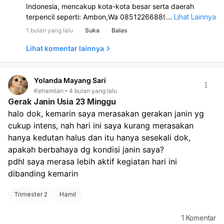
Indonesia, mencakup kota-kota besar serta daerah
terpencil seperti: Ambon,Wa 085122668890 Banda
...
Lihat Lainnya
Aceh,Wa 085122668890 Bandung,Wa 085122668890
1 bulan yang lalu
Suka
Balas
Banjarbaru,Wa 085122668890 Batam,Wa
085122668890 Bau-Bau,Wa 085122668890
Lihat komentar lainnya
Bengkulu,Wa 085122668890 Binjai,Wa 085122668890
Blitar, Bontang,Wa 085122668890 Cilegon,Wa
085122668890 Cirebon,Wa 085122668890 Depok,Wa
Yolanda Mayang Sari
085122668890 GorontaloWa 085122668890, Jakarta,Wa
Kehamilan
4 bulan yang lalu
Gerak Janin Usia 23 Minggu
085122668890 Jayapura,Wa 085122668890 Kendari,Wa
085122668890 Kota Mobagu,Wa 085122668890
halo dok, kemarin saya merasakan gerakan janin yg 
Kupang,Wa 085122668890 Lhokseumawe,Wa
cukup intens, nah hari ini saya kurang merasakan 
085122668890 Madiun,Wa 085122668890 Makassar,Wa
hanya kedutan halus dan itu hanya sesekali dok, 
085122668890 Manado,Wa 085122668890 Metro,
apakah berbahaya dg kondisi janin saya?
Mojokerto,Wa 085122668890 Panjang,Wa
pdhl saya merasa lebih aktif kegiatan hari ini 
085122668890 Pagar Alam,Wa 085122668890
dibanding kemarin
Palembang,Wa 085122668890 Palu,Wa 085122668890
Pare Pare,Wa 085122668890 Pasuruan,Wa
Trimester 2
Hamil
085122668890 Pekalongan,Wa 085122668890
Pematang Siantar,Wa 085122668890 Prabumulih,Wa
085122668890 Purwokerto,Wa 085122668890
1
Komentar