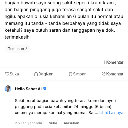
penting kesehatan bayi. Meskipun tidak ada jumlah
bagian bawah saya sering sakit seperti kram kram , 
gerakan pasti yang harus dirasakan setiap hari,
dan bagian pinggang juga terasa sangat sakit dan 
penting bagi Anda untuk mengenali pola gerakan bayi
ngilu. apakah di usia kehamilan 6 bulan itu normal atau 
Anda. Saran saya adalah:
memang itu tanda - tanda berbahaya yang tidak saya 
Kenali Pola Gerakan:
Terus perhatikan pola gerakan
ketahui? saya butuh saran dan tanggapan nya dok. 
bayi Anda. Anda akan mulai mengenali kapan bayi
terimakasih 
Anda biasanya aktif dan kapan ia beristirahat.
Perhatikan Perubahan Drastis:
Jika Anda merasakan
Trimester 2
adanya perubahan drastis pada pola gerakan janin,
seperti penurunan gerakan yang signifikan atau tidak
ada gerakan sama sekali selama 2 jam, terutama
1
Komentar
setelah usia 25 minggu, sebaiknya segera
konsultasikan ke dokter.
Suka
Bagikan
Simpan
Komentar
Stimulasi Ringan:
Jika Anda merasa khawatir, Anda
bisa mencoba berbaring miring ke kiri, menepuk perut
Hello Sehat AI
perlahan, atau mengonsumsi makanan manis untuk
merangsang gerakan bayi. Selama Anda masih
Sakit perut bagian bawah yang terasa kram dan nyeri
merasakan gerakan secara teratur sesuai pola bayi
pinggang pada usia kehamilan 24 minggu (6 bulan)
Anda, meskipun lebih aktif di malam hari, itu adalah
umumnya merupakan hal yang normal. Sakit perut ini
...
Lihat Lainnya
tanda yang baik. Namun, jangan ragu untuk
sering disebabkan oleh peregangan ligamen (round
menghubungi dokter jika ada kekhawatiran atau
2 bulan yang lalu
Suka
masukan
ligament pain) seiring dengan pertumbuhan rahim dan
perubahan yang signifikan.