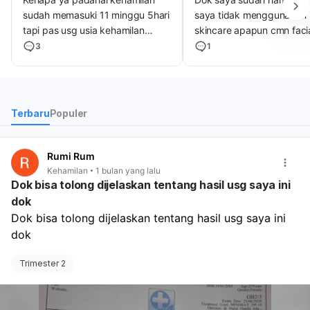
sudah memasuki 11 minggu 5hari
saya tidak menggunakan
tapi pas usg usia kehamilan
skincare apapun cmn faci
6minggu 3 hari dan yg terlihat
skintific yg biru , saya ingi
3
1
cuma kantung kehamilan blum
bertanya dok klo skincare
ada janin trus seminggu setelah
skintific moisturezer 5x c
usg keluar flek coklat
yg biru aman ga ya buat b
Terbaru
Populer
Rumi Rum
Kehamilan
1 bulan yang lalu
Dok bisa tolong dijelaskan tentang hasil usg saya ini
dok
Dok bisa tolong dijelaskan tentang hasil usg saya ini 
dok
Trimester 2