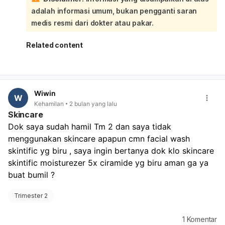
kulit terhadap produk tertentu bisa berbeda-beda.
adalah informasi umum, bukan pengganti saran
Meskipun ceramide umumnya dianggap aman, penting
untuk memastikan tidak ada bahan lain dalam formulasi
medis resmi dari dokter atau pakar.
produk tersebut yang berpotensi tidak aman selama
kehamilan. Dokter Anda dapat meninjau daftar bahan
Related content
lengkap dari produk tersebut dan memberikan
rekomendasi yang paling sesuai dengan kondisi
kesehatan Anda dan kehamilan Anda. Ini adalah langkah
terbaik untuk memastikan keamanan Anda dan bayi
Wiwin
Anda.
W
Kehamilan
2 bulan yang lalu
Skincare
Dok saya sudah hamil Tm 2 dan saya tidak 
menggunakan skincare apapun cmn facial wash 
skintific yg biru , saya ingin bertanya dok klo skincare 
skintific moisturezer 5x ciramide yg biru aman ga ya 
buat bumil ?
Trimester 2
1
Komentar