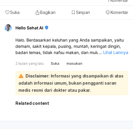
1
Komentar
Suka
Bagikan
Simpan
Komentar
Hello Sehat AI
Halo. Berdasarkan keluhan yang Anda sampaikan, yaitu
demam, sakit kepala, pusing, muntah, keringat dingin,
badan lemas, tidak nafsu makan, dan mulut pahit, apalagi
...
Lihat Lainnya
Anda sedang hamil 14 minggu, kondisi ini memerlukan
2 bulan yang lalu
Suka
masukan
pemeriksaan langsung oleh dokter:
Gejala-gejala tersebut memang bisa mengarah ke
Disclaimer:
Informasi yang disampaikan di atas
beberapa kondisi seperti infeksi (termasuk tifus),
adalah informasi umum, bukan pengganti saran
dehidrasi, atau masalah lain yang memerlukan diagnosis
pasti. Untuk mengetahui apakah kadar hemoglobin atau
medis resmi dari dokter atau pakar.
gula darah Anda rendah, atau apakah ini gejala tifus,
diperlukan pemeriksaan fisik dan mungkin tes
Related content
laboratorium seperti tes darah. Mengingat Anda sedang
hamil, sangat penting untuk segera memeriksakan diri
agar penyebab keluhan dapat diketahui dan penanganan
yang tepat bisa diberikan, demi kesehatan Anda dan