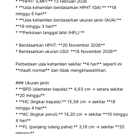
* **HPHT (LMP):** 13 Februari 2026
* **Usia kehamilan berdasarkan HPHT (GA):** **18
minggu 6 hari**
* **Usia kehamilan berdasarkan ukuran janin (AUA):**
**19 minggu 3 hari**
* **Perkiraan tanggal lahir (HPL):**
* Berdasarkan HPHT: **20 November 2026**
* Berdasarkan ukuran USG: **16 November 2026**
Perbedaan usia kehamilan sekitar **4 hari** seperti ini
**masih normal** dan tidak mengkhawatirkan.
### Ukuran janin
* **BPD (diameter kepala):** 4,63 cm → setara sekitar
**20 minggu**
* **HC (lingkar kepala):** 15,56 cm → sekitar **18
minggu 4 hari**
* **AC (lingkar perut):** 14,20 cm → sekitar **19 minggu
4 hari**
* **FL (panjang tulang paha):** 3,19 cm → sekitar **20
minggu**