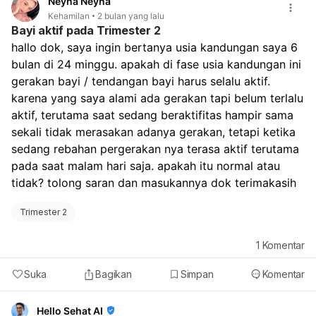
Neyna Neyna
termasuk keguguran atau kehamilan kosong. Sangat
Kehamilan
2 bulan yang lalu
penting untuk segera berkonsultasi kembali dengan
Bayi aktif pada Trimester 2
dokter spesialis kandungan Anda. Dokter akan
hallo dok, saya ingin bertanya usia kandungan saya 6 
melakukan evaluasi lebih lanjut, mungkin dengan USG
bulan di 24 minggu. apakah di fase usia kandungan ini 
ulang dan pemeriksaan tambahan lainnya, untuk
gerakan bayi / tendangan bayi harus selalu aktif. 
memastikan diagnosis dan menentukan penanganan
yang tepat.
karena yang saya alami ada gerakan tapi belum terlalu 
aktif, terutama saat sedang beraktifitas hampir sama 
sekali tidak merasakan adanya gerakan, tetapi ketika 
sedang rebahan pergerakan nya terasa aktif terutama 
pada saat malam hari saja. apakah itu normal atau 
tidak? tolong saran dan masukannya dok terimakasih
Trimester 2
1
Komentar
Suka
Bagikan
Simpan
Komentar
Hello Sehat AI