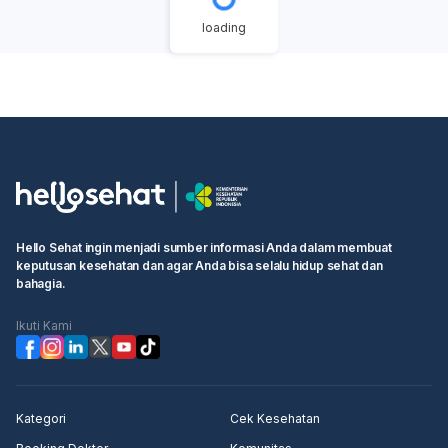
gerakan dalam dua jam, atau jika Anda merasa sangat
Mataram,Wa 085122668890 Malang,Wa 085122668890
loading
khawatir, segera konsultasikan dengan dokter
Magelang,Wa 085122668890 Lubuk Linggau,Wa
kandungan Anda untuk pemeriksaan lebih lanjut.
085122668890 Langsa,Wa 085122668890 Kota
Perubahan drastis pada pola gerakan janin perlu
Surabaya,Wa 085122668890 Kota Medan,Wa
diperhatikan untuk memastikan kondisi janin baik-baik
085122668890 Kediri,Wa 085122668890 Jambi,Wa
saja.
085122668890 Sawah Lunto,Wa 085122668890
Dumai,Wa 085122668890 Denpasar,Wa 085122668890
Cimahi,Wa 085122668890 Bukit Tinggi,Wa
085122668890 Bogor,Wa 085122668890 Bitung, Wa
085122668890 Bima,Wa 085122668890 Bekasi,Wa
085122668890 Batu,Wa 085122668890 Banjarmasin,Wa
Hello Sehat ingin menjadi sumber informasi Anda dalam membuat
085122668890 Lampung,Wa 085122668890 dan
keputusan kesehatan dan agar Anda bisa selalu hidup sehat dan
Balikpapan.Wa 085122668890
bahagia.
Ikuti Kami
Kategori
Cek Kesehatan