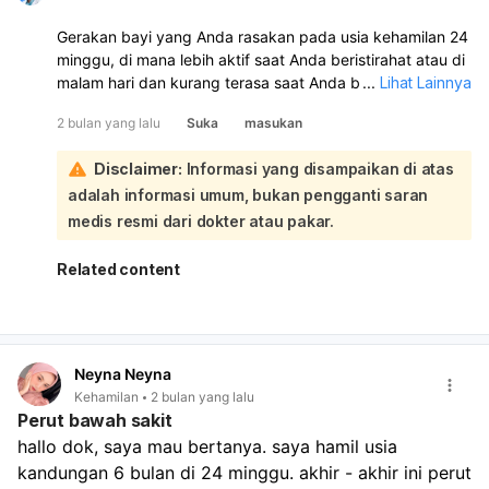
Gerakan bayi yang Anda rasakan pada usia kehamilan 24
minggu, di mana lebih aktif saat Anda beristirahat atau di
malam hari dan kurang terasa saat Anda beraktivitas,
...
Lihat Lainnya
umumnya adalah hal yang normal. Pada usia kehamilan
2 bulan yang lalu
Suka
masukan
18-25 minggu, memang seringkali janin menunjukkan
aktivitas yang lebih tinggi di malam hari:
Disclaimer:
Informasi yang disampaikan di atas
Beberapa hal yang perlu Anda ketahui:
adalah informasi umum, bukan pengganti saran
Pola Gerakan Janin:
Setiap janin memiliki pola gerakan
yang unik. Pada usia kehamilan 24 minggu, janin sudah
medis resmi dari dokter atau pakar.
mulai memiliki siklus tidur dan bangun. Saat Anda
beraktivitas, gerakan janin mungkin kurang terasa
Related content
karena Anda sibuk atau gerakan Anda sendiri
menidurkan bayi. Namun, saat Anda beristirahat atau
di malam hari, janin mungkin lebih aktif karena tidak
terganggu oleh aktivitas Anda dan mungkin juga
Neyna Neyna
dipengaruhi oleh penurunan kadar gula darah ibu.
Kehamilan
2 bulan yang lalu
Sensitivitas Ibu:
Sensitivitas ibu terhadap gerakan
Perut bawah sakit
janin juga bervariasi. Ibu hamil pertama kali mungkin
hallo dok, saya mau bertanya. saya hamil usia 
baru merasakan gerakan yang jelas sekitar 25 minggu.
kandungan 6 bulan di 24 minggu. akhir - akhir ini perut 
Indikator Kesehatan:
Gerakan janin adalah indikator