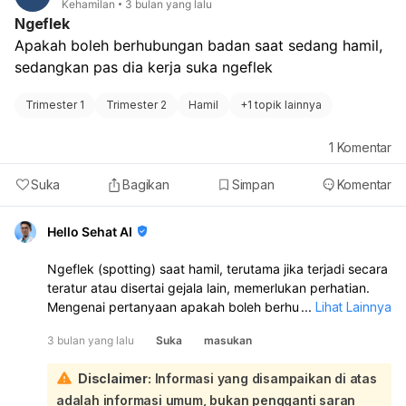
Kehamilan
3 bulan yang lalu
untuk berkonsultasi dengan dokter kandungan Anda
Ngeflek
sebelum mulai menggunakan produk skincare baru,
Apakah boleh berhubungan badan saat sedang hamil, 
termasuk moisturizer ini. Dokter dapat memberikan
sedangkan pas dia kerja suka ngeflek
rekomendasi yang paling sesuai dengan kondisi kulit dan
kehamilan Anda untuk menghindari risiko komplikasi atau
masalah kulit lebih lanjut.
Trimester 1
Trimester 2
Hamil
+
1 topik lainnya
1
Komentar
Suka
Bagikan
Simpan
Komentar
Hello Sehat AI
Ngeflek (spotting) saat hamil, terutama jika terjadi secara
teratur atau disertai gejala lain, memerlukan perhatian.
Mengenai pertanyaan apakah boleh berhubungan badan
...
Lihat Lainnya
saat sedang ngeflek, sebaiknya **dihindari terlebih
3 bulan yang lalu
Suka
masukan
dahulu dan segera konsultasikan dengan dokter**:
Flek selama kehamilan bisa menjadi tanda berbagai
Disclaimer:
Informasi yang disampaikan di atas
kondisi, mulai dari yang normal seperti perdarahan
adalah informasi umum, bukan pengganti saran
implantasi, hingga komplikasi yang lebih serius seperti