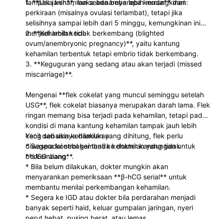
tampak janin**, maka ada beberapa kemungkinan:
1. **Usia kehamilan sebenarnya lebih muda** dari
perkiraan (misalnya ovulasi terlambat), tetapi jika
selisihnya sampai lebih dari 5 minggu, kemungkinan ini
menjadi lebih kecil.
2. **Kehamilan tidak berkembang (blighted
ovum/anembryonic pregnancy)**, yaitu kantung
kehamilan terbentuk tetapi embrio tidak berkembang.
3. **Keguguran yang sedang atau akan terjadi (missed
miscarriage)**.
Mengenai **flek cokelat yang muncul seminggu setelah
USG**, flek cokelat biasanya merupakan darah lama. Flek
ringan memang bisa terjadi pada kehamilan, tetapi pada
kondisi di mana kantung kehamilan tampak jauh lebih
kecil dari usia kehamilan yang dihitung, flek perlu
Yang sebaiknya dilakukan:
diwaspadai sebagai tanda kehamilan yang tidak
* Segera kontrol kembali ke dokter kandungan untuk
berkembang.
**USG ulang**.
* Bila belum dilakukan, dokter mungkin akan
menyarankan pemeriksaan **β-hCG serial** untuk
membantu menilai perkembangan kehamilan.
* Segera ke IGD atau dokter bila perdarahan menjadi
banyak seperti haid, keluar gumpalan jaringan, nyeri
perut hebat, pusing berat, atau lemas.