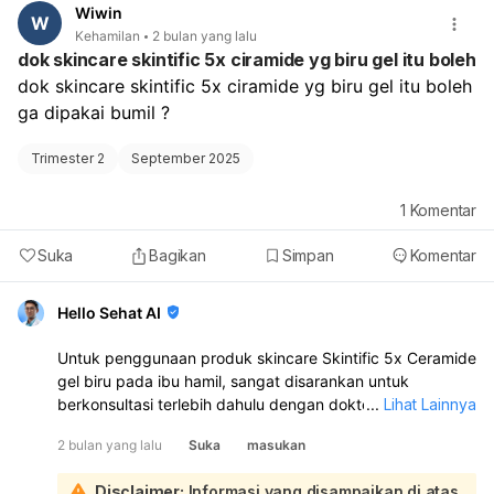
janin. Anda bisa berkonsultasi dengan dokter spesialis
Wiwin
W
kandungan dan kebidanan (Obgyn) yang menangani
Kehamilan
2 bulan yang lalu
kehamilan Anda, atau dokter umum, atau dokter spesialis
dok skincare skintific 5x ciramide yg biru gel itu boleh
penyakit dalam. Mereka akan melakukan evaluasi
dok skincare skintific 5x ciramide yg biru gel itu boleh 
menyeluruh dan memberikan saran penanganan yang
ga dipakai bumil ?
aman selama kehamilan. Jangan menunda pemeriksaan,
terutama karena parasetamol yang Anda konsumsi belum
Trimester 2
September 2025
memberikan perbaikan signifikan pada sakit kepala Anda.
1
Komentar
Suka
Bagikan
Simpan
Komentar
Hello Sehat AI
Untuk penggunaan produk skincare Skintific 5x Ceramide
gel biru pada ibu hamil, sangat disarankan untuk
berkonsultasi terlebih dahulu dengan dokter spesialis
...
Lihat Lainnya
kandungan (Obstetrician/Gynecologist) atau dokter
2 bulan yang lalu
Suka
masukan
spesialis kulit (Dermatologist):
Setiap kehamilan memiliki kondisi yang unik, dan reaksi
Disclaimer:
Informasi yang disampaikan di atas