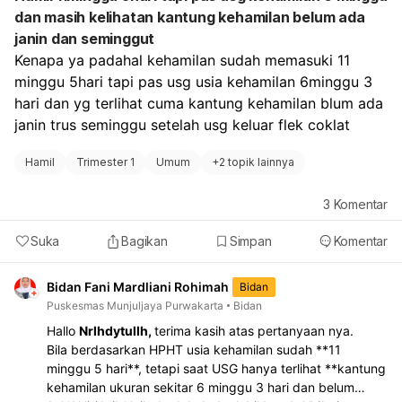
dan masih kelihatan kantung kehamilan belum ada
janin dan seminggut
Kenapa ya padahal kehamilan sudah memasuki 11 
minggu 5hari tapi pas usg usia kehamilan 6minggu 3 
hari dan yg terlihat cuma kantung kehamilan blum ada 
janin trus seminggu setelah usg keluar flek coklat
Hamil
Trimester 1
Umum
+
2 topik lainnya
3
Komentar
Suka
Bagikan
Simpan
Komentar
Bidan Fani Mardliani Rohimah
Bidan
Puskesmas Munjuljaya Purwakarta
Bidan
Hallo
Nrlhdytullh,
terima kasih atas pertanyaan nya.
Bila berdasarkan HPHT usia kehamilan sudah **11
minggu 5 hari**, tetapi saat USG hanya terlihat **kantung
kehamilan ukuran sekitar 6 minggu 3 hari dan belum