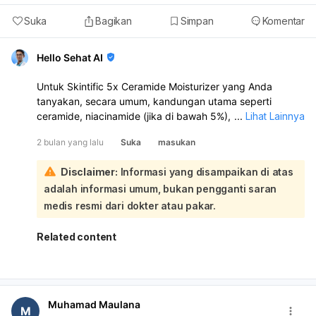
Suka
Bagikan
Simpan
Komentar
Hello Sehat AI
Untuk Skintific 5x Ceramide Moisturizer yang Anda
tanyakan, secara umum, kandungan utama seperti
ceramide, niacinamide (jika di bawah 5%), dan hyaluronic
...
Lihat Lainnya
acid yang sering ditemukan dalam produk tersebut,
2 bulan yang lalu
Suka
masukan
termasuk bahan yang relatif aman untuk digunakan oleh
ibu hamil. Konteks juga menyebutkan niacinamide aman
Disclaimer:
Informasi yang disampaikan di atas
dengan kandungan kurang dari 5% dan vitamin C serta
adalah informasi umum, bukan pengganti saran
hyaluronan (serupa dengan hyaluronic acid) sebagai
bahan yang aman:
medis resmi dari dokter atau pakar.
Namun, sangat penting untuk selalu memeriksa daftar
bahan lengkap pada kemasan produk Skintific 5x
Related content
Ceramide Moisturizer tersebut. Pastikan produk tidak
mengandung bahan-bahan yang harus dihindari selama
kehamilan, seperti hydroquinone, tretinoin, atau vitamin A
(retinol). Mengingat sensitivitas kulit yang dapat berubah
Muhamad Maulana
selama kehamilan akibat fluktuasi hormon, disarankan
M