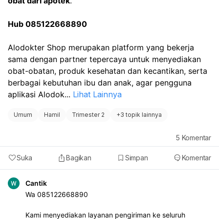
obat dari apotek
.
Hub 085122668890
Alodokter Shop merupakan platform yang bekerja 
sama dengan partner tepercaya untuk menyediakan 
obat-obatan, produk kesehatan dan kecantikan, serta 
berbagai kebutuhan ibu dan anak, agar pengguna 
aplikasi Alodok
...
Lihat Lainnya
Umum
Hamil
Trimester 2
+
3 topik lainnya
5
Komentar
Suka
Bagikan
Simpan
Komentar
Cantik
Wa 085122668890
Kami menyediakan layanan pengiriman ke seluruh