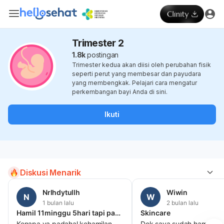
Trimester 2
1.8k
postingan
Trimester kedua akan diisi oleh perubahan fisik
seperti perut yang membesar dan payudara
yang membengkak. Pelajari cara mengatur
perkembangan bayi Anda di sini.
Ikuti
Diskusi Menarik
Nrlhdytullh
Wiwin
N
W
1 bulan lalu
2 bulan lalu
Hamil 11minggu 5hari tapi pas usg kehamilan 6 minggu dan masih kelihatan kantung kehamilan belum ada janin dan seminggut
Skincare
Kenapa ya padahal kehamilan
Dok saya sudah hamil Tm