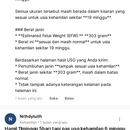
Semua ukuran tersebut masih berada dalam kisaran yang
sesuai untuk usia kehamilan sekitar **19 minggu**.
### Berat janin
* **Estimated Fetal Weight (EFW):** **303 gram**
* Berat ini **sesuai dan masih normal** untuk usia
kehamilan sekitar 19 minggu.
Berdasarkan halaman hasil USG yang Anda kirim:
* Pertumbuhan janin **tampak sesuai usia kehamilan**.
* Berat janin sekitar **303 gram**, masih dalam batas
normal.
* Tidak tampak adanya keterangan kelainan pada
halaman ini.
1 bulan yang lalu
Suka
Balas
Nrlhdytullh
N
Kehamilan
1 bulan yang lalu
Hamil 11minggu 5hari tapi pas usg kehamilan 6 minggu