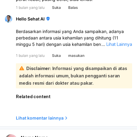
1 bulan yang lalu
Suka
Balas
Hello Sehat AI
Berdasarkan informasi yang Anda sampaikan, adanya
perbedaan antara usia kehamilan yang dihitung (11
minggu 5 hari) dengan usia kehamilan berdasarkan USG
...
Lihat Lainnya
(6 minggu 3 hari) yang hanya menunjukkan kantung
1 bulan yang lalu
Suka
masukan
kehamilan tanpa janin, serta flek coklat yang muncul,
perlu menjadi perhatian serius:
Disclaimer:
Informasi yang disampaikan di atas
Kondisi ini bisa mengindikasikan beberapa hal, salah
adalah informasi umum, bukan pengganti saran
satunya adalah kehamilan kosong atau
blighted ovum
.
Kehamilan kosong terjadi ketika kantung kehamilan
medis resmi dari dokter atau pakar.
terbentuk dan tumbuh, namun embrio atau janin tidak
berkembang di dalamnya. Pada usia kehamilan 6 minggu,
Related content
janin umumnya sudah terlihat melalui USG, dan
jantungnya pun sudah mulai berdetak. Jika pada usia 6
minggu 3 hari hanya terlihat kantung kehamilan tanpa
Lihat komentar lainnya
janin, ini bisa menjadi tanda kehamilan kosong. Flek
coklat yang Anda alami seminggu setelah USG juga bisa
menjadi salah satu tanda adanya komplikasi kehamilan,