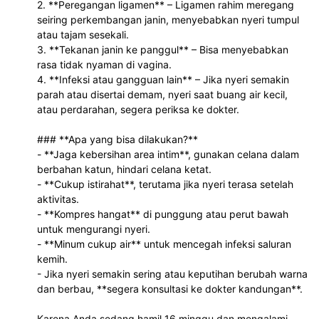
2. **Peregangan ligamen** – Ligamen rahim meregang 
seiring perkembangan janin, menyebabkan nyeri tumpul 
atau tajam sesekali.  
3. **Tekanan janin ke panggul** – Bisa menyebabkan 
rasa tidak nyaman di vagina.  
4. **Infeksi atau gangguan lain** – Jika nyeri semakin 
parah atau disertai demam, nyeri saat buang air kecil, 
atau perdarahan, segera periksa ke dokter.  
### **Apa yang bisa dilakukan?**  
- **Jaga kebersihan area intim**, gunakan celana dalam 
berbahan katun, hindari celana ketat.  
- **Cukup istirahat**, terutama jika nyeri terasa setelah 
aktivitas.  
- **Kompres hangat** di punggung atau perut bawah 
untuk mengurangi nyeri.  
- **Minum cukup air** untuk mencegah infeksi saluran 
kemih.  
- Jika nyeri semakin sering atau keputihan berubah warna 
dan berbau, **segera konsultasi ke dokter kandungan**.  
Karena Anda sedang hamil 16 minggu dan mengalami 