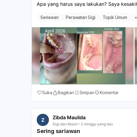
Apa yang harus saya lakukan? Saya kesakit
Seriawan
Perawatan Gigi
Topik Umum
Suka
Bagikan
Simpan
Komentar
Zibda Maulida
Z
Gigi dan Mulut
2 minggu yang lalu
Sering sariawan