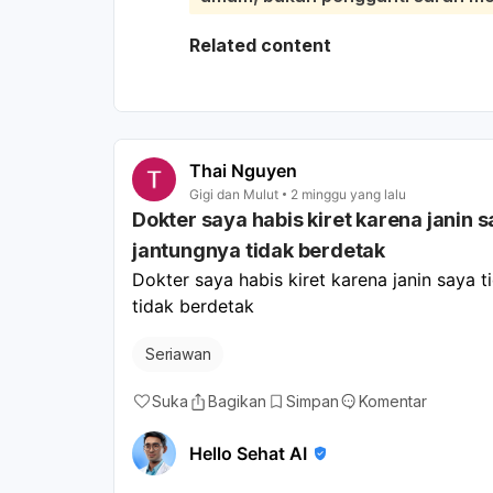
tertentu seperti anemia, gangguan im
terasa ke gigi juga bisa karena luk
Related content
masalah lain di rongga mulut. Sebai
bukan hanya diobati sementara. Bia
dan bila perlu menyarankan pemeriks
ini, hindari makanan pedas, asam, 
cukup; dan bisa berkumur air garam 
Thai Nguyen
cocok. Jika sariawan tidak sembuh d
Gigi dan Mulut
2 minggu yang lalu
Dokter saya habis kiret karena janin
kambuh, atau disertai demam/perdar
jantungnya tidak berdetak
Dokter saya habis kiret karena janin saya 
tidak berdetak
Seriawan
Suka
Bagikan
Simpan
Komentar
Hello Sehat AI