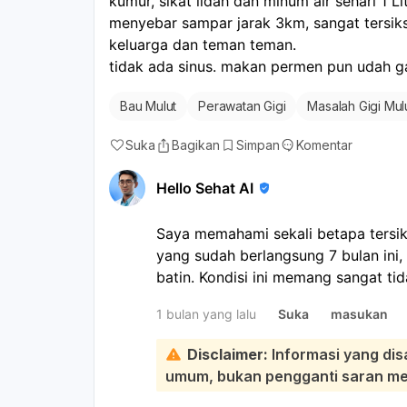
kumur, sikat lidah dan minum air sehari 1 Li
menyebar sampar jarak 3km, sangat tersiks
keluarga dan teman teman. 
tidak ada sinus. makan permen pun udah 
Bau Mulut
Perawatan Gigi
Masalah Gigi Mul
Suka
Bagikan
Simpan
Komentar
Hello Sehat AI
Saya memahami sekali betapa tersi
yang sudah berlangsung 7 bulan ini
batin. Kondisi ini memang sangat t
kepercayaan diri:
1 bulan yang lalu
Suka
masukan
Melihat riwayat Anda sudah ke THT
untuk scaling dan tambal gigi, langk
Disclaimer:
Informasi yang dis
diprioritaskan. Bau mulut yang pers
umum, bukan pengganti saran medi
gigi dan mulut, seperti gigi berluban