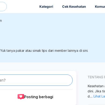
Kategori
Cek Kesehatan
Komun
an
uk tanya pakar atau simak tips dari member lainnya di sini.
TENTANG 
an?
Kesehatan g
dini. Jika
d
...
Lihat L
Posting berbagi