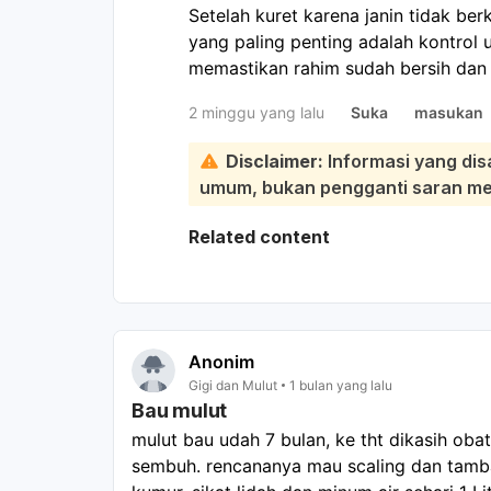
Setelah kuret karena janin tidak be
yang paling penting adalah kontrol 
memastikan rahim sudah bersih dan 
menggigil, nyeri perut hebat, perda
2 minggu yang lalu
Suka
masukan
tidak sedap, segera periksa ke dokte
Keluhan ringan seperti kram, perdara
Disclaimer:
Informasi yang dis
normal setelah kuret. Namun bila ge
umum, bukan pengganti saran medi
jangan menunggu kontrol, segera ke 
akan menilai apakah perlu antibiotik 
Related content
jaringan atau infeksi. Untuk sementa
kewanitaan, dan ikuti semua anjuran
Anonim
Gigi dan Mulut
1 bulan yang lalu
Bau mulut
mulut bau udah 7 bulan, ke tht dikasih oba
sembuh. rencananya mau scaling dan tambal 