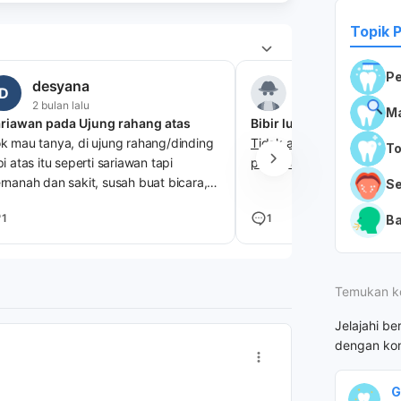
Topik 
Pe
desyana
Anonim
D
2 bulan lalu
2 bulan lalu
Ma
riawan pada Ujung rahang atas
Bibir luka tiba tiba
k mau tanya, di ujung rahang/dinding
Tidak ada rasa apa apa tib
T
pi atas itu seperti sariawan tapi
pinggiran
rnanah dan sakit, susah buat bicara,
S
kan, menelan. itu disebabkan karena
1
1
Ba
a ya dok?
Temukan k
Jelajahi be
dengan kon
G