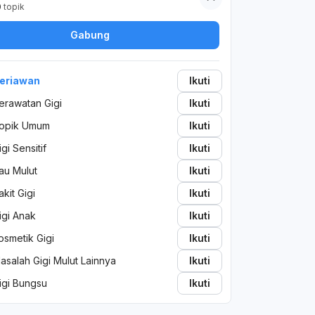
0
topik
Gabung
eriawan
Ikuti
erawatan Gigi
Ikuti
opik Umum
Ikuti
igi Sensitif
Ikuti
au Mulut
Ikuti
akit Gigi
Ikuti
igi Anak
Ikuti
osmetik Gigi
Ikuti
asalah Gigi Mulut Lainnya
Ikuti
igi Bungsu
Ikuti