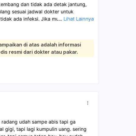
rkembang dan tidak ada detak jantung,
ulang sesuai jadwal dokter untuk
tidak ada infeksi. Jika muncul demam,
...
Lihat Lainnya
rahan banyak, atau keputihan berbau
r:
han sedikit, dan badan lelah masih bisa
ampaikan di atas adalah informasi
jala makin berat atau tidak membaik,
s resmi dari dokter atau pakar.
fasilitas kesehatan. Dokter biasanya
atau tindakan lanjutan bila ada sisa
ra, istirahat cukup, jaga kebersihan area
 dokter.
t radang udah sampe abis tapi ga 
gigi, tapi lagi kumpulin uang. sering 