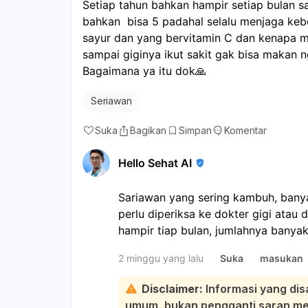
Setiap tahun bahkan hampir setiap bulan s
bahkan  bisa 5 padahal selalu menjaga keb
sayur dan yang bervitamin C dan kenapa ma
sampai giginya ikut sakit gak bisa makan
Bagaimana ya itu dok🙏
Seriawan
Suka
Bagikan
Simpan
Komentar
Hello Sehat AI
Sariawan yang sering kambuh, banyak
perlu diperiksa ke dokter gigi atau 
hampir tiap bulan, jumlahnya bany
bicara, jangan dianggap biasa:
2 minggu yang lalu
Suka
masukan
Walau kebersihan mulut sudah dijaga
lain seperti kekurangan vitamin B, za
Disclaimer:
Informasi yang dis
stres, alergi makanan, gesekan dari 
umum, bukan pengganti saran medi