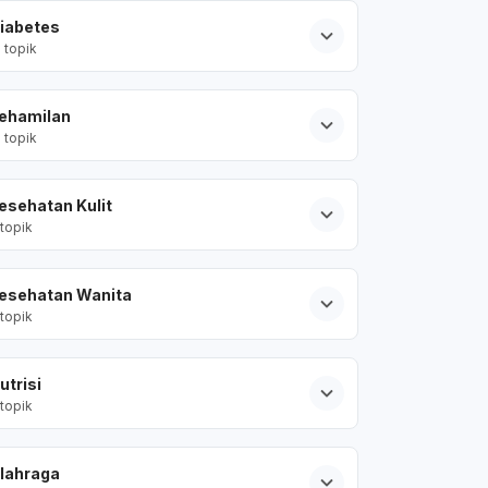
iabetes
2
topik
ehamilan
2
topik
esehatan Kulit
topik
esehatan Wanita
topik
utrisi
topik
lahraga