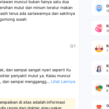
ariawan muncul bukan hanya satu dua 
D
ersihan mulut dan minum teratur makan 
1
sih terus ada sariawannya dan sakitnya 
 ngomong susah 
K
1
K
1
7
K
, dan sampai sangat nyeri seperti itu
9
dokter penyakit mulut ya. Kalau muncul
ak, dan sampai mengganggu makan serta
...
Lihat Lainnya
N
8
, sariawan berulang bisa dipicu oleh hal
t besi, atau vitamin lain, mulut kering,
ampaikan di atas adalah informasi
gigi tajam/behel/gigi palsu, atau penyakit
O
s resmi dari dokter atau pakar.