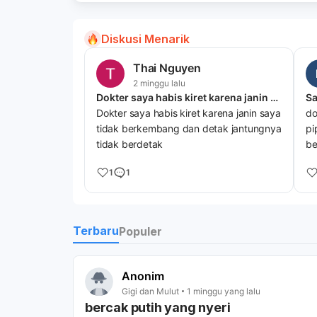
Diskusi Menarik
Thai Nguyen
2 minggu lalu
Dokter saya habis kiret karena janin saya tidak berkembang dan detak jantungnya tidak berdetak
Sa
Dokter saya habis kiret karena janin saya
do
tidak berkembang dan detak jantungnya
pi
tidak berdetak
be
ma
1
1
ap
Terbaru
Populer
Anonim
Gigi dan Mulut
1 minggu yang lalu
bercak putih yang nyeri