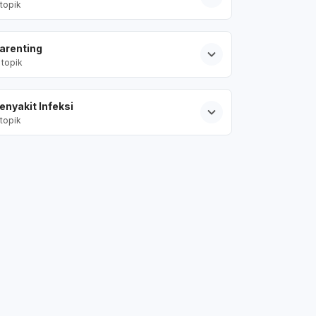
topik
arenting
topik
enyakit Infeksi
topik