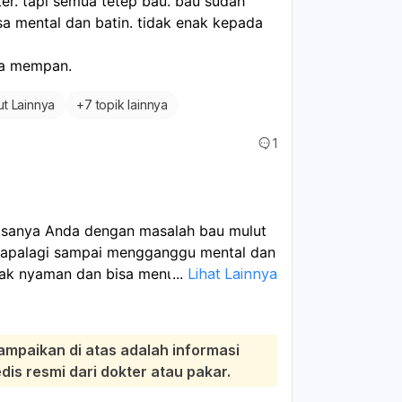
ter. tapi semua tetep bau. bau sudah 
a mental dan batin. tidak enak kepada 
ga mempan. 
ut Lainnya
+
7 topik lainnya
1
ksanya Anda dengan masalah bau mulut
, apalagi sampai mengganggu mental dan
idak nyaman dan bisa menurunkan
...
Lihat Lainnya
 dan tidak membaik, serta rencana Anda
ah tersebut sangat tepat dan perlu
ampaikan di atas adalah informasi
isten seringkali berakar pada masalah
s resmi dari dokter atau pakar.
g dan karang gigi. Karang gigi tidak bisa