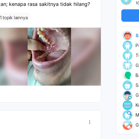
1
an; kenapa rasa sakitnya tidak hilang?
+
1 topik lainnya
S
P
T
G
B
S
G
K
M
G