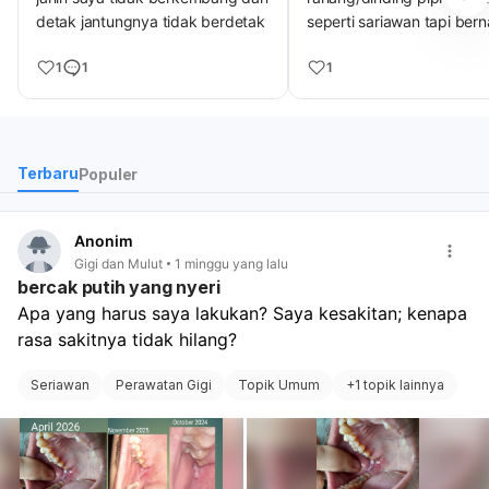
detak jantungnya tidak berdetak
seperti sariawan tapi ber
dan sakit, susah buat bica
1
1
1
makan, menelan. itu dise
karena apa ya dok?
Terbaru
Populer
Anonim
Gigi dan Mulut
1 minggu yang lalu
bercak putih yang nyeri
Apa yang harus saya lakukan? Saya kesakitan; kenapa 
rasa sakitnya tidak hilang?
Seriawan
Perawatan Gigi
Topik Umum
+
1 topik lainnya