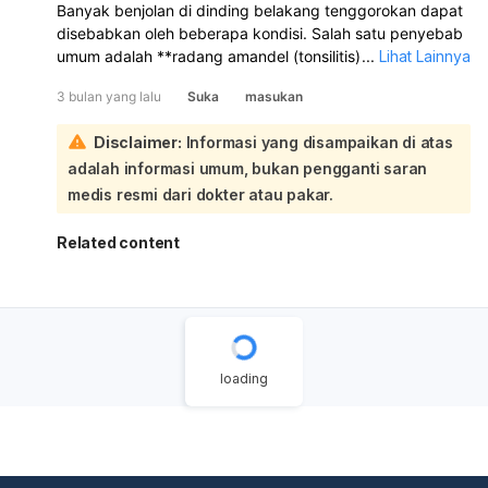
Banyak benjolan di dinding belakang tenggorokan dapat
disebabkan oleh beberapa kondisi. Salah satu penyebab
umum adalah **radang amandel (tonsilitis)**, di mana
...
Lihat Lainnya
amandel mengalami pembengkakan akibat infeksi virus
3 bulan yang lalu
Suka
masukan
atau bakteri. Kondisi lain yang mungkin adalah
**pembengkakan kelenjar getah bening** di area
Disclaimer:
Informasi yang disampaikan di atas
tenggorokan, yang seringkali disebabkan oleh infeksi.
adalah informasi umum, bukan pengganti saran
Meskipun jarang, benjolan di tenggorokan juga bisa
menjadi tanda **kanker tenggorokan**, terutama jika
medis resmi dari dokter atau pakar.
tidak membaik dengan pengobatan atau disertai gejala
lain seperti kesulitan menelan, demam, atau penurunan
Related content
berat badan:
Untuk mengetahui penyebab pasti dari benjolan yang
Anda alami, sangat disarankan untuk segera
memeriksakan diri ke dokter. Dokter akan melakukan
pemeriksaan fisik dan mungkin menyarankan
pemeriksaan lanjutan untuk menentukan diagnosis yang
loading
tepat dan memberikan penanganan yang sesuai.