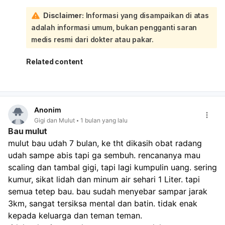
keputihan berbau tidak sedap, segera periksa ke dokter:
Disclaimer:
Informasi yang disampaikan di atas
Keluhan ringan seperti kram, perdarahan sedikit, dan
adalah informasi umum, bukan pengganti saran
badan lelah masih bisa normal setelah kuret. Namun bila
gejala makin berat atau tidak membaik, jangan
medis resmi dari dokter atau pakar.
menunggu kontrol, segera ke fasilitas kesehatan. Dokter
biasanya akan menilai apakah perlu antibiotik atau
Related content
tindakan lanjutan bila ada sisa jaringan atau infeksi. Untuk
sementara, istirahat cukup, jaga kebersihan area
kewanitaan, dan ikuti semua anjuran dokter.
Anonim
Gigi dan Mulut
1 bulan yang lalu
Bau mulut
mulut bau udah 7 bulan, ke tht dikasih obat radang 
udah sampe abis tapi ga sembuh. rencananya mau 
scaling dan tambal gigi, tapi lagi kumpulin uang. sering 
kumur, sikat lidah dan minum air sehari 1 Liter. tapi 
semua tetep bau. bau sudah menyebar sampar jarak 
3km, sangat tersiksa mental dan batin. tidak enak 
kepada keluarga dan teman teman. 