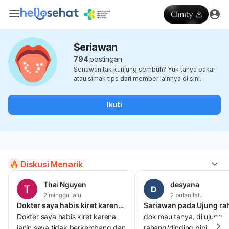
Seriawan
794
postingan
Seriawan tak kunjung sembuh? Yuk tanya pakar
atau simak tips dari member lainnya di sini.
Ikuti
Diskusi Menarik
Thai Nguyen
desyana
D
2 minggu lalu
2 bulan lalu
Dokter saya habis kiret karena janin saya tidak berkembang dan detak jantungnya tidak berdetak
Dokter saya habis kiret karena
dok mau tanya, di ujung
janin saya tidak berkembang dan
rahang/dinding pipi atas i