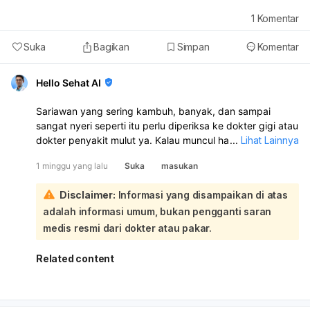
1
Komentar
Suka
Bagikan
Simpan
Komentar
Hello Sehat AI
Sariawan yang sering kambuh, banyak, dan sampai
sangat nyeri seperti itu perlu diperiksa ke dokter gigi atau
dokter penyakit mulut ya. Kalau muncul hampir tiap
...
Lihat Lainnya
bulan, jumlahnya banyak, dan sampai mengganggu
1 minggu yang lalu
Suka
masukan
makan serta bicara, jangan dianggap biasa:
Walau kebersihan mulut sudah dijaga, sariawan berulang
Disclaimer:
Informasi yang disampaikan di atas
bisa dipicu oleh hal lain seperti kekurangan vitamin B, zat
adalah informasi umum, bukan pengganti saran
besi, atau vitamin lain, mulut kering, stres, alergi
makanan, gesekan dari gigi tajam/behel/gigi palsu, atau
medis resmi dari dokter atau pakar.
penyakit tertentu seperti anemia, gangguan imun, celiac,
dan lain-lain. Nyeri sampai terasa ke gigi juga bisa karena
Related content
luka di mulut yang meradang atau ada masalah lain di
rongga mulut. Sebaiknya periksa supaya penyebabnya
dicari, bukan hanya diobati sementara. Biasanya dokter