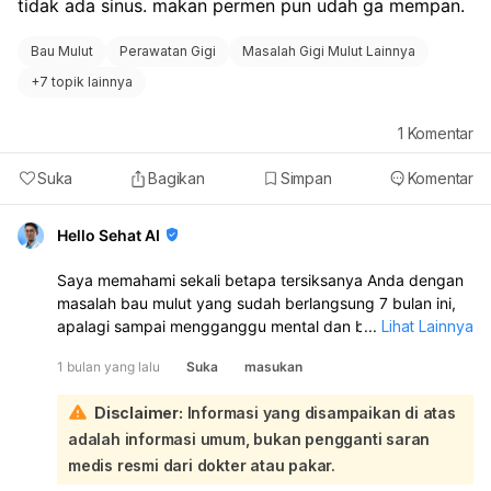
tidak ada sinus. makan permen pun udah ga mempan. 
Bau Mulut
Perawatan Gigi
Masalah Gigi Mulut Lainnya
+
7 topik lainnya
1
Komentar
Suka
Bagikan
Simpan
Komentar
Hello Sehat AI
Saya memahami sekali betapa tersiksanya Anda dengan
masalah bau mulut yang sudah berlangsung 7 bulan ini,
apalagi sampai mengganggu mental dan batin. Kondisi ini
...
Lihat Lainnya
memang sangat tidak nyaman dan bisa menurunkan
1 bulan yang lalu
Suka
masukan
kepercayaan diri:
Melihat riwayat Anda sudah ke THT dan tidak membaik,
Disclaimer:
Informasi yang disampaikan di atas
serta rencana Anda untuk scaling dan tambal gigi,
adalah informasi umum, bukan pengganti saran
langkah tersebut sangat tepat dan perlu diprioritaskan.
Bau mulut yang persisten seringkali berakar pada
medis resmi dari dokter atau pakar.
masalah gigi dan mulut, seperti gigi berlubang dan