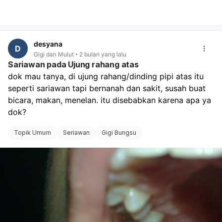
untuk mendiagnosis penyebab luka dan memberikan
penanganan yang tepat. Sebagai pertolongan pertama,
Anda bisa menjaga kebersihan area luka untuk mencegah
infeksi. Namun, untuk luka yang tidak diketahui
desyana
penyebabnya, konsultasi dengan profesional kesehatan
D
Gigi dan Mulut
2 bulan yang lalu
adalah langkah terbaik untuk mendapatkan diagnosis
Sariawan pada Ujung rahang atas
akurat dan penanganan yang sesuai.
dok mau tanya, di ujung rahang/dinding pipi atas itu 
seperti sariawan tapi bernanah dan sakit, susah buat 
bicara, makan, menelan. itu disebabkan karena apa ya 
dok? 
Topik Umum
Seriawan
Gigi Bungsu