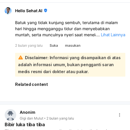
Hello Sehat AI
Batuk yang tidak kunjung sembuh, terutama di malam
hari hingga mengganggu tidur dan menyebabkan
muntah, serta munculnya nyeri saat menelan,
...
Lihat Lainnya
menunjukkan bahwa kondisi Anda memerlukan evaluasi
2 bulan yang lalu
Suka
masukan
lebih lanjut meskipun gejala pegal-pegal dan pusing
sudah membaik:
Disclaimer:
Informasi yang disampaikan di atas
Beberapa kemungkinan penyebab batuk yang persisten,
adalah informasi umum, bukan pengganti saran
terutama di malam hari, dan nyeri menelan antara lain:
Sisa Lendir (Post Nasal Drip):
Lendir yang menumpuk
medis resmi dari dokter atau pakar.
di saluran napas dapat menyebabkan rasa gatal dan
kering di tenggorokan, yang sering memburuk saat
Related content
berbaring karena gravitasi, sehingga memicu batuk
terus-menerus.
Masalah Asam Lambung (GERD):
Kondisi ini dapat
menyebabkan asam lambung naik ke kerongkongan,
Anonim
mengiritasi tenggorokan dan memicu batuk serta nyeri
Gigi dan Mulut
2 bulan yang lalu
saat menelan, terutama saat berbaring di malam hari.
Bibir luka tiba tiba
Infeksi Sekunder:
Setelah batuk awal, infeksi lain bisa