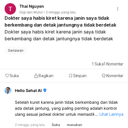
akan melihat kondisi mulut dan bila perlu menyarankan
Thai Nguyen
pemeriksaan darah atau evaluasi lain. Sementara ini,
Gigi dan Mulut
2 minggu yang lalu
hindari makanan pedas, asam, dan keras; makan
Dokter saya habis kiret karena janin saya tidak
makanan lembut; minum cukup; dan bisa berkumur air
berkembang dan detak jantungnya tidak berdetak
garam atau pakai obat kumur antiseptik bila cocok. Jika
Dokter saya habis kiret karena janin saya tidak 
sariawan tidak sembuh dalam 2–3 minggu, sangat sakit,
sering kambuh, atau disertai demam/perdarahan, segera
berkembang dan detak jantungnya tidak berdetak
periksa.
Seriawan
1
Suka
1
Komentar
Suka
Bagikan
Simpan
Komentar
Hello Sehat AI
Setelah kuret karena janin tidak berkembang dan tidak
ada detak jantung, yang paling penting adalah kontrol
ulang sesuai jadwal dokter untuk memastikan rahim
...
Lihat Lainnya
sudah bersih dan tidak ada infeksi. Jika muncul demam,
2 minggu yang lalu
Suka
masukan
menggigil, nyeri perut hebat, perdarahan banyak, atau