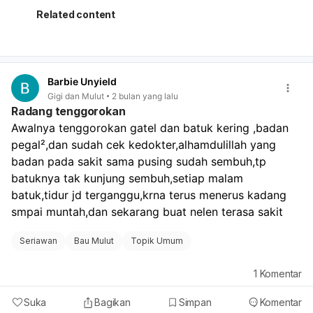
karang gigi. Karang gigi tidak bisa dihilangkan hanya
Related content
dengan menyikat gigi, melainkan memerlukan tindakan
scaling profesional. Gigi berlubang juga menjadi tempat
bakteri berkembang biak dan menghasilkan bau tidak
sedap. Meskipun Anda sudah rutin berkumur, menyikat
Barbie Unyield
lidah, dan minum air, masalah utama mungkin terletak
Gigi dan Mulut
2 bulan yang lalu
pada karang gigi dan gigi berlubang yang belum
Radang tenggorokan
tertangani. Segera usahakan untuk melakukan scaling
Awalnya tenggorokan gatel dan batuk kering ,badan 
dan penambalan gigi. Setelah masalah gigi dan karang
pegal²,dan sudah cek kedokter,alhamdulillah yang 
gigi teratasi, lanjutkan kebiasaan baik Anda dalam
menjaga kebersihan mulut. Jika setelah tindakan tersebut
badan pada sakit sama pusing sudah sembuh,tp 
bau mulut masih belum hilang, barulah kita perlu
batuknya tak kunjung sembuh,setiap malam 
mempertimbangkan kemungkinan penyebab lain seperti
batuk,tidur jd terganggu,krna terus menerus kadang 
mulut kering, refluks asam lambung, atau kondisi medis
smpai muntah,dan sekarang buat nelen terasa sakit
lainnya yang mungkin memerlukan pemeriksaan lebih
lanjut ke dokter umum atau spesialis lain.
Seriawan
Bau Mulut
Topik Umum
1
Komentar
Suka
Bagikan
Simpan
Komentar