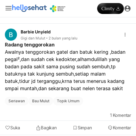
Barbie Unyield
Gigi dan Mulut
2 bulan yang lalu
Radang tenggorokan
Awalnya tenggorokan gatel dan batuk kering ,badan 
pegal²,dan sudah cek kedokter,alhamdulillah yang 
badan pada sakit sama pusing sudah sembuh,tp 
batuknya tak kunjung sembuh,setiap malam 
batuk,tidur jd terganggu,krna terus menerus kadang 
smpai muntah,dan sekarang buat nelen terasa sakit
Seriawan
Bau Mulut
Topik Umum
1
Komentar
Suka
Bagikan
Simpan
Komentar