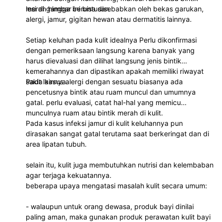
merah hingga beruntusan.
lesi di gambar ini bisa disebabkan oleh bekas garukan,
alergi, jamur, gigitan hewan atau dermatitis lainnya.
Setiap keluhan pada kulit idealnya Perlu dikonfirmasi
dengan pemeriksaan langsung karena banyak yang
harus dievaluasi dan dilihat langsung jenis bintik
kemerahannya dan dipastikan apakah memiliki riwayat
sakit lainnya.
Pada kasus alergi dengan sesuatu biasanya ada
pencetusnya bintik atau ruam muncul dan umumnya
gatal. perlu evaluasi, catat hal-hal yang memicu
munculnya ruam atau bintik merah di kulit.
Pada kasus infeksi jamur di kulit keluhannya pun
dirasakan sangat gatal terutama saat berkeringat dan di
area lipatan tubuh.
selain itu, kulit juga membutuhkan nutrisi dan kelembaban
agar terjaga kekuatannya.
beberapa upaya mengatasi masalah kulit secara umum:
- walaupun untuk orang dewasa, produk bayi dinilai
paling aman, maka gunakan produk perawatan kulit bayi