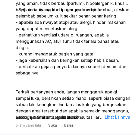
yang aman, tidak berbau (parfum), hipoalergenik, khusus
bayi, hindari yang kandungannya mengiritasi
- Setiap habis mandi, lap dengan handuk lembut, oleskan
pelembab sebelum kulit sekitar benar-benar kering
- apabila ada riwayat atopi atau alergi, hindari makanan
yang dapat mencetuskan alergi
- perhatikan ventilasi udara di ruangan, apabila
menggunakan AC, atur suhu tidak terlalu panas atau
dingin.
- kurangi menggaruk bagian yang gatal
- jaga kebersihan dan keringkan setiap habis basah.
- perhatikan gejala penyerta lainnya seperti demam dan
sebagainya
Terkait pertanyaan anda, jangan menggaruk apalgi
sampai luka, bersihkan setiap mandi seperti biasa dengan
sabun lalu keringkan, hindari alas kaki yang bergesekan
dengan area tersebut dan apabila semakin mengganggu,
sebaiknya Silakan segera berkonsultasi langsung dengan
Semoga membantu, terimakasih
...
Lihat Lainnya
dokter di klinik atau puskesmas terdekat untuk
5 jam yang lalu
Suka
Balas
pengobatan dan penanganan lebih lanjut.