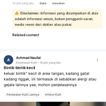
14 jam yang lalu
Suka
masukan
untuk memastikan penyebabnya:
Kalau keputihannya gatal, penyebab yang sering adalah:
Disclaimer:
Informasi yang disampaikan di atas
Infeksi jamur vagina: biasanya gatal, keputihan putih
adalah informasi umum, bukan pengganti saran
kental seperti susu/keju, dan area sekitar bisa
kemerahan atau bengkak.
medis resmi dari dokter atau pakar.
Infeksi bakteri vagina: keputihan bisa putih, abu-abu,
atau kehijauan, sering disertai bau tidak sedap.
Related content
Iritasi atau alergi: misalnya dari sabun, pantyliner,
celana ketat, atau pembalut.
Infeksi menular seksual tertentu juga bisa
menyebabkan bintik dan keputihan. Sebaiknya jangan
Achmad Naufal
digaruk, jaga area tetap bersih dan kering, pakai
A
Kesehatan Kulit
18 jam yang lalu
celana dalam katun, dan hindari sabun kewanitaan
Bintik-bintik kecil
yang keras atau pewangi. Kalau bintiknya makin
keluar bintik" kecil di area tangan, kadang gatal 
banyak, ada bau menyengat, nyeri saat BAK, perih,
kadang nggak, ini termasuk di sebabkan alergi atau 
luka, atau tidak membaik dalam beberapa hari,
sebaiknya periksa ke dokter spesialis obstetri dan
gejala lainnya yaa, mohon penjelasannya 
ginekologi untuk pemeriksaan langsung dan obat yang
sesuai.
Perawatan Kulit Lainnya
Infeksi Kulit