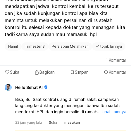
mendapatkan jadwal kontrol kembali ke rs tersebut 
dan jika sudah kunjungan kontrol apa bisa kita 
meminta untuk melakukan persalinan di rs stelah 
kontrol itu selesai kepada dokter yang menangani kita 
tadi?karna saya sudah mau memasuki hpl
Hamil
Trimester 3
Persiapan Melahirkan
+
1 topik lainnya
1
Komentar
Suka
Bagikan
Simpan
Komentar
Hello Sehat AI
Bisa, Bu. Saat kontrol ulang di rumah sakit, sampaikan
langsung ke dokter yang menangani bahwa Ibu sudah
mendekati HPL dan ingin bersalin di rumah sakit tersebut.
...
Lihat Lainnya
Dokter akan menilai kondisi Ibu dan janin, lalu
22 jam yang lalu
Suka
masukan
menentukan apakah persalinan bisa ditangani di sana.
Jika memang memungkinkan dan sesuai kondisi medis,