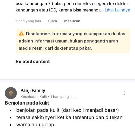
usia kandungan 7 bulan perlu diperiksa segera ke dokter
kandungan atau IGD, karena bisa menandakan kontraksi
...
Lihat Lainnya
dini atau masalah kehamilan. Jangan ditunda, apalagi
1 hari yang lalu
Suka
masukan
kalau nyerinya makin sering, teratur, atau disertai keluar
cairan/pendarahan. Untuk sementara, Anda bisa coba
Disclaimer:
Informasi yang disampaikan di atas
istirahat miring ke kiri, atur napas pelan, minum air cukup,
adalah informasi umum, bukan pengganti saran
dan hindari aktivitas berat. Kompres hangat ringan di
punggung juga bisa membantu, tetapi jangan minum obat
medis resmi dari dokter atau pakar.
nyeri sembarangan tanpa anjuran dokter. Jika ada
perdarahan, air ketuban merembes, gerak janin
Related content
berkurang, demam, atau nyeri sangat kuat, segera ke
rumah sakit.
Panji Family
Kesehatan Kulit
1 hari yang lalu
Benjolan pada kulit
benjolan pada kulit (dari kecil menjadi besar)
terasa sakit/nyeri ketika tersentuh dan ditekan
warna abu gelap