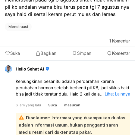
pil kb andalan warna biru terus pada tgl 7 agustus nya 
saya haid di sertai keram perut mules dan lemes
Menstruasi
1
Komentar
Suka
Bagikan
Simpan
Komentar
Hello Sehat AI
Kemungkinan besar itu adalah perdarahan karena
perubahan hormon setelah berhenti pil KB, jadi siklus haid
bisa jadi tidak teratur dulu. Haid 2 kali dalam sebulan juga
...
Lihat Lainnya
bisa terjadi dan tidak selalu berbahaya. Namun, kalau
6 jam yang lalu
Suka
masukan
perdarahannya banyak, nyeri hebat, lemas sekali, atau
berulang terus, sebaiknya periksa ke dokter kandungan:
Disclaimer:
Informasi yang disampaikan di atas
Karena Anda berhenti minum pil KB pada 5 Agustus, lalu 7
adalah informasi umum, bukan pengganti saran
Agustus keluar darah disertai kram, mules, dan lemas, ini
sangat mungkin dipengaruhi oleh perubahan hormon
medis resmi dari dokter atau pakar.