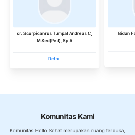
dr. Scorpicanrus Tumpal Andreas C,
Bidan F
M.Ked(Ped), Sp.A
Detail
Komunitas Kami
Komunitas Hello Sehat merupakan ruang terbuka,