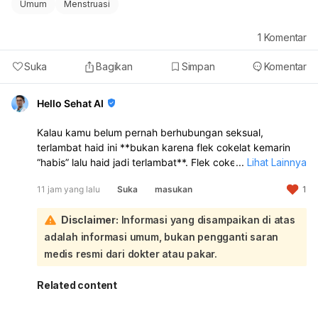
Umum
Menstruasi
1
Komentar
Suka
Bagikan
Simpan
Komentar
Hello Sehat AI
Kalau kamu belum pernah berhubungan seksual,
terlambat haid ini **bukan karena flek cokelat kemarin
“habis” lalu haid jadi terlambat**. Flek cokelat sebelum
...
Lihat Lainnya
haid bisa terjadi karena **perubahan hormon, stres,
11 jam yang lalu
Suka
masukan
1
kurang tidur, perubahan gaya hidup, atau siklus haid
yang memang sedang tidak teratur**. Jadi kemungkinan
Disclaimer:
Informasi yang disampaikan di atas
besar flek itu hanya tanda hormon sedang berubah,
bukan penyebab langsung telat haid:
adalah informasi umum, bukan pengganti saran
Makan pisang atau makanan tertentu
tidak terbukti
medis resmi dari dokter atau pakar.
langsung menghentikan flek atau mempercepat haid
.
Yang lebih mungkin berpengaruh adalah kondisi tubuh
Related content
kamu sendiri, misalnya stres, begadang, atau siklus yang
memang sedang mundur. Kalau telatnya masih baru 3