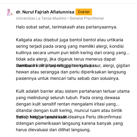
dr. Nurul Fajriah Afiatunnisa
Dokter
Universitas La Tansa Mashiro
General Practitioner
Halo sobat sehat, terimakasih atas pertanyaannya.
Kaligata atau disebut juga bentol bentol atau urtikaria
sering terjadi pada orang yang memiliki alergi, kondisi
kulitnya secara umum pun lebih kering dari orang yang
tidak ada alergi, jika digaruk terus menerus dapat
membuat kulit iritasi hingga mengelupas.
Gambar ini mirip seperti gigitan kutu kasur, alergi, gigitan
hewan atau serangga dan perlu diperiksakan langsung
pasiennya untuk mencari tahu sebab dan solusinya.
Kulit adalah barrier atau sistem pertahanan terluar utama
yang melindungi seluruh tubuh. Pada orang dewasa
dengan kulit sensitif rentan mengalami iritasi yang
ditandai dengan kulit kering, muncul ruam atau bintik
merah hingga beruntusan.
Setiap keluhan pada kulit idealnya Perlu dikonfirmasi
ddengan pemeriksaan langsung karena banyak yang
harus dievaluasi dan dilihat langsung.