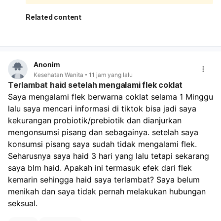
akibat penghentian pil. Setelah stop pil KB, tubuh
memang bisa butuh waktu untuk menyesuaikan siklus
Related content
haid. Yang perlu diperhatikan:
Jika darah hanya seperti haid biasa dan berhenti
dalam beberapa hari, kemungkinan masih dalam batas
wajar.
Anonim
Jika darah sangat banyak, keluar gumpalan besar,
Kesehatan Wanita
11 jam yang lalu
atau Anda sampai sangat lemas/pusing, perlu segera
Terlambat haid setelah mengalami flek coklat
diperiksa.
Saya mengalami flek berwarna coklat selama 1 Minggu 
Jika ada kemungkinan hamil, tetap lakukan tes
lalu saya mencari informasi di tiktok bisa jadi saya 
kehamilan, karena berhenti pil KB dan hubungan tanpa
perlindungan tetap ada risiko hamil. Untuk memantau:
kekurangan probiotik/prebiotik dan dianjurkan 
Catat tanggal mulai dan selesai perdarahan.
mengonsumsi pisang dan sebagainya. setelah saya 
Perhatikan banyaknya darah, warna, dan apakah nyeri
konsumsi pisang saya sudah tidak mengalami flek. 
makin berat.
Seharusnya saya haid 3 hari yang lalu tetapi sekarang 
Bila haid tidak teratur terus selama 2–3 bulan,
saya blm haid. Apakah ini termasuk efek dari flek 
konsultasi ke dokter. Kalau keluhan kram dan lemas
kemarin sehingga haid saya terlambat? Saya belum 
cukup mengganggu, sebaiknya kontrol ke dokter
menikah dan saya tidak pernah melakukan hubungan 
kandungan agar dipastikan apakah ini hanya efek
berhenti pil KB atau ada penyebab lain.
seksual.