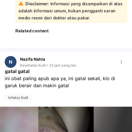
Disclaimer:
Informasi yang disampaikan di atas
biasanya bisa diatur untuk persalinan di rumah sakit itu:
adalah informasi umum, bukan pengganti saran
Sebaiknya saat kontrol, Ibu juga tanyakan:
apakah perlu surat rencana persalinan atau rujukan
medis resmi dari dokter atau pakar.
lanjutan,
kapan harus kembali bila tanda-tanda persalinan
Related content
muncul,
apakah rumah sakit menerima persalinan dengan
BPJS/rujukan yang sudah ada,
apa saja berkas yang perlu dibawa saat masuk
Nazifa Nahla
bersalin. Kalau Ibu sudah dekat HPL, jangan tunggu
N
Kesehatan Kulit
23 jam yang lalu
terlalu lama bila ada kontraksi, keluar lendir darah,
gatal gatal
ketuban pecah, atau gerak janin berkurang. Segera ke
ini obat paling apub apa ya, ini gatal sekali, klo di 
rumah sakit.
garuk berair dan makin gatal
Infeksi Kulit