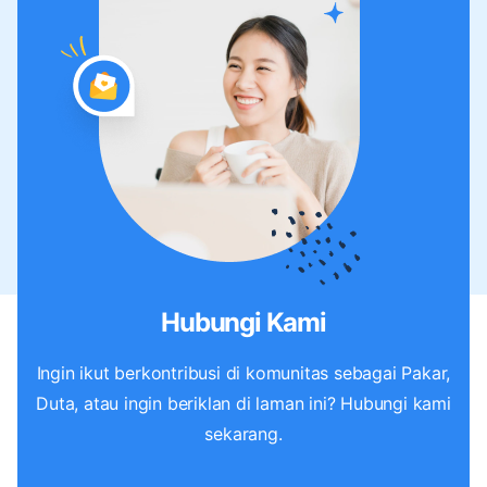
Hubungi Kami
Ingin ikut berkontribusi di komunitas sebagai Pakar,
Duta, atau ingin beriklan di laman ini? Hubungi kami
sekarang.