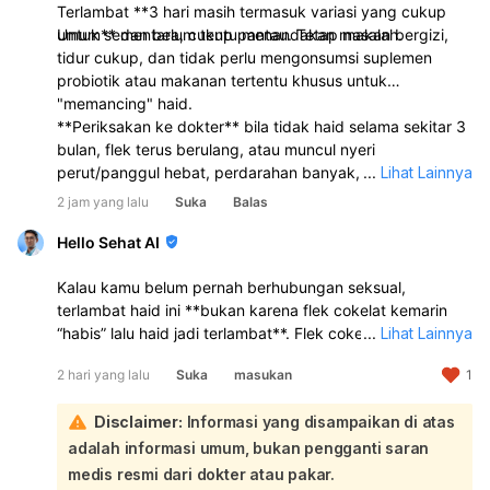
Terlambat **3 hari masih termasuk variasi yang cukup
umum** dan belum tentu menandakan masalah.
Untuk sementara, cukup pantau. Tetap makan bergizi,
tidur cukup, dan tidak perlu mengonsumsi suplemen
probiotik atau makanan tertentu khusus untuk
"memancing" haid.
**Periksakan ke dokter** bila tidak haid selama sekitar 3
bulan, flek terus berulang, atau muncul nyeri
perut/panggul hebat, perdarahan banyak, pusing berat,
...
Lihat Lainnya
atau keluhan lain yang mengganggu.
2 jam yang lalu
Suka
Balas
Hello Sehat AI
Kalau kamu belum pernah berhubungan seksual,
terlambat haid ini **bukan karena flek cokelat kemarin
“habis” lalu haid jadi terlambat**. Flek cokelat sebelum
...
Lihat Lainnya
haid bisa terjadi karena **perubahan hormon, stres,
2 hari yang lalu
Suka
masukan
1
kurang tidur, perubahan gaya hidup, atau siklus haid
yang memang sedang tidak teratur**. Jadi kemungkinan
Disclaimer:
Informasi yang disampaikan di atas
besar flek itu hanya tanda hormon sedang berubah,
bukan penyebab langsung telat haid:
adalah informasi umum, bukan pengganti saran
Makan pisang atau makanan tertentu
tidak terbukti
medis resmi dari dokter atau pakar.