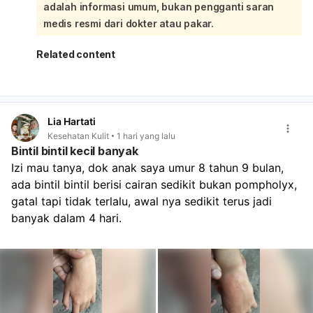
adalah informasi umum, bukan pengganti saran
berkurang sementara. Karena bayi sudah aktif dan bisa
berjalan, kebutuhan energinya juga meningkat, jadi
medis resmi dari dokter atau pakar.
makan perlu diatur lebih sering dengan porsi kecil tapi
padat gizi. Coba lanjutkan MPASI bertahap dari tekstur
Related content
lembut ke lebih kasar, berikan makanan bergizi lengkap,
dan tetap tawarkan ASI/sufor sesuai kebutuhan tanpa
dipaksa. Jika BB tetap tidak naik, muntah sering, atau
makan makin sulit, segera periksa.
Lia Hartati
Kesehatan Kulit
1 hari yang lalu
Bintil bintil kecil banyak
Izi mau tanya, dok anak saya umur 8 tahun 9 bulan, 
ada bintil bintil berisi cairan sedikit bukan pompholyx, 
gatal tapi tidak terlalu, awal nya sedikit terus jadi 
banyak dalam 4 hari.