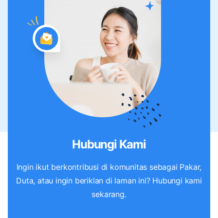
Hubungi Kami
Ingin ikut berkontribusi di komunitas sebagai Pakar,
Duta, atau ingin beriklan di laman ini? Hubungi kami
sekarang.