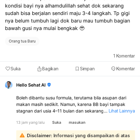
kondisi bayi nya alhamdulillah sehat dok sekarang 
sudah bisa berjalan sendiri maju 3-4 langkah. Tp gigi 
nya belum tumbuh lagi dok baru mau tumbuh bagian 
bawah gusi nya mulai bengkak 🥹
Orang tua Baru
1
Komentar
Suka
Bagikan
Simpan
Komentar
Hello Sehat AI
Boleh dibantu susu formula, terutama bila asupan dari
makan masih sedikit. Namun, karena BB bayi tampak
stagnan dari usia 4–11 bulan dan sekarang jadi GTM,
...
Lihat Lainnya
sebaiknya diperiksa ke spesialis anak/konsultasi gizi
13 jam yang lalu
Suka
masukan
untuk menilai apakah asupan sudah cukup dan mencari
penyebabnya. Gusi bengkak bisa tanda mau tumbuh gigi,
Disclaimer:
Informasi yang disampaikan di atas
dan ini memang bisa membuat bayi rewel atau makan