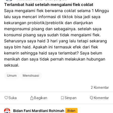
atau Anda sampai sangat lemas/pusing, perlu segera
Terlambat haid setelah mengalami flek coklat
diperiksa.
Saya mengalami flek berwarna coklat selama 1 Minggu 
Jika ada kemungkinan hamil, tetap lakukan tes
lalu saya mencari informasi di tiktok bisa jadi saya 
kehamilan, karena berhenti pil KB dan hubungan tanpa
perlindungan tetap ada risiko hamil. Untuk memantau:
kekurangan probiotik/prebiotik dan dianjurkan 
Catat tanggal mulai dan selesai perdarahan.
mengonsumsi pisang dan sebagainya. setelah saya 
Perhatikan banyaknya darah, warna, dan apakah nyeri
konsumsi pisang saya sudah tidak mengalami flek. 
makin berat.
Seharusnya saya haid 3 hari yang lalu tetapi sekarang 
Bila haid tidak teratur terus selama 2–3 bulan,
saya blm haid. Apakah ini termasuk efek dari flek 
konsultasi ke dokter. Kalau keluhan kram dan lemas
kemarin sehingga haid saya terlambat? Saya belum 
cukup mengganggu, sebaiknya kontrol ke dokter
menikah dan saya tidak pernah melakukan hubungan 
kandungan agar dipastikan apakah ini hanya efek
berhenti pil KB atau ada penyebab lain.
seksual.
Umum
Menstruasi
2
Komentar
Suka
Bagikan
Simpan
Komentar
Bidan Fani Mardliani Rohimah
Bidan