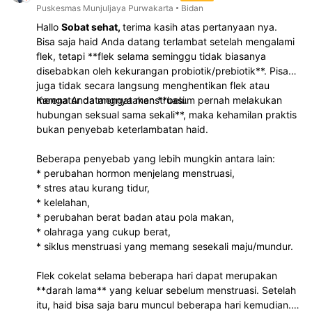
Puskesmas Munjuljaya Purwakarta
Bidan
Hallo
Sobat sehat,
terima kasih atas pertanyaan nya.
Bisa saja haid Anda datang terlambat setelah mengalami
flek, tetapi **flek selama seminggu tidak biasanya
disebabkan oleh kekurangan probiotik/prebiotik**. Pisang
juga tidak secara langsung menghentikan flek atau
mengatur datangnya menstruasi.
Karena Anda mengatakan **belum pernah melakukan
hubungan seksual sama sekali**, maka kehamilan praktis
bukan penyebab keterlambatan haid.
Beberapa penyebab yang lebih mungkin antara lain:
* perubahan hormon menjelang menstruasi,
* stres atau kurang tidur,
* kelelahan,
* perubahan berat badan atau pola makan,
* olahraga yang cukup berat,
* siklus menstruasi yang memang sesekali maju/mundur.
Flek cokelat selama beberapa hari dapat merupakan
**darah lama** yang keluar sebelum menstruasi. Setelah
itu, haid bisa saja baru muncul beberapa hari kemudian.