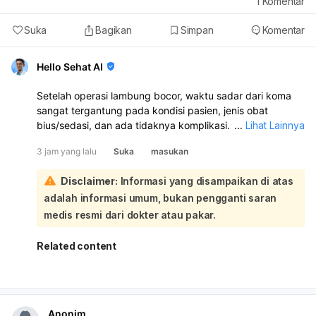
1
Komentar
Suka
Bagikan
Simpan
Komentar
Hello Sehat AI
Setelah operasi lambung bocor, waktu sadar dari koma
sangat tergantung pada kondisi pasien, jenis obat
bius/sedasi, dan ada tidaknya komplikasi. Umumnya
...
Lihat Lainnya
pasien bisa mulai sadar dalam beberapa jam sampai 1–2
3 jam yang lalu
Suka
masukan
hari, tetapi kalau sudah 2 hari masih koma, itu perlu
dipantau ketat di ICU:
Disclaimer:
Informasi yang disampaikan di atas
Segera tanyakan langsung ke dokter bedah dan dokter
adalah informasi umum, bukan pengganti saran
ICU yang menangani, karena mereka yang paling tahu
penyebab belum sadarnya, misalnya efek obat, infeksi,
medis resmi dari dokter atau pakar.
perdarahan, gangguan napas, atau kondisi lain. Jika
suami masih koma 2 hari, ini bukan hal yang bisa
Related content
dipastikan dari jauh dan harus dievaluasi segera oleh tim
perawatannya. Kalau ada penurunan tekanan darah,
demam, napas tidak stabil, atau kondisi makin lemah, itu
harus dianggap serius.
Anonim