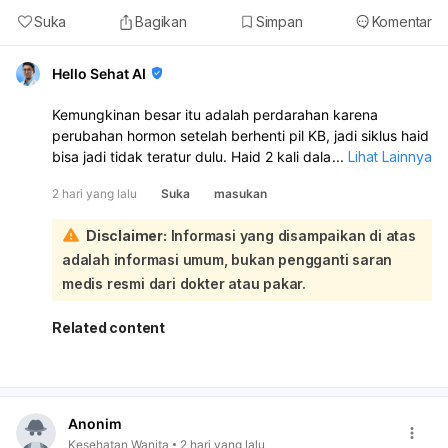
Suka
Bagikan
Simpan
Komentar
Hello Sehat AI
Kemungkinan besar itu adalah perdarahan karena
perubahan hormon setelah berhenti pil KB, jadi siklus haid
bisa jadi tidak teratur dulu. Haid 2 kali dalam sebulan juga
...
Lihat Lainnya
bisa terjadi dan tidak selalu berbahaya. Namun, kalau
2 hari yang lalu
Suka
masukan
perdarahannya banyak, nyeri hebat, lemas sekali, atau
berulang terus, sebaiknya periksa ke dokter kandungan:
Disclaimer:
Informasi yang disampaikan di atas
Karena Anda berhenti minum pil KB pada 5 Agustus, lalu 7
adalah informasi umum, bukan pengganti saran
Agustus keluar darah disertai kram, mules, dan lemas, ini
sangat mungkin dipengaruhi oleh perubahan hormon
medis resmi dari dokter atau pakar.
akibat penghentian pil. Setelah stop pil KB, tubuh
memang bisa butuh waktu untuk menyesuaikan siklus
Related content
haid. Yang perlu diperhatikan:
Jika darah hanya seperti haid biasa dan berhenti
dalam beberapa hari, kemungkinan masih dalam batas
wajar.
Anonim
Jika darah sangat banyak, keluar gumpalan besar,
Kesehatan Wanita
2 hari yang lalu