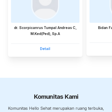
dr. Scorpicanrus Tumpal Andreas C,
Bidan F
M.Ked(Ped), Sp.A
Detail
Komunitas Kami
Komunitas Hello Sehat merupakan ruang terbuka,