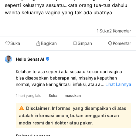
seperti keluarnya sesuatu...kata orang tua-tua dahulu 
wanita keluarnya vagina yang tak ada ubatnya 
1
Suka
2
Komentar
Suka
Bagikan
Simpan
Komentar
Hello Sehat AI
Keluhan terasa seperti ada sesuatu keluar dari vagina
bisa disebabkan beberapa hal, misalnya keputihan
normal, vagina kering/iritasi, infeksi, atau ada
...
Lihat Lainnya
benjolan/penurunan organ panggul. Kalau disertai gatal,
1 hari yang lalu
Suka
masukan
nyeri, bau tidak sedap, perdarahan, atau keluar cairan
kuning/hijau/abu-abu, itu tidak normal dan perlu
Disclaimer:
Informasi yang disampaikan di atas
diperiksa. Saya sarankan Anda periksa ke dokter
adalah informasi umum, bukan pengganti saran
kandungan atau dokter umum supaya diketahui
penyebab pastinya dan mendapat obat yang tepat.
medis resmi dari dokter atau pakar.
Jangan dibiarkan kalau keluhan terus berlanjut.