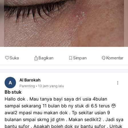
Suka
Bagikan
Simpan
Komentar
Al Barokah
A
Parenting
13 jam yang lalu
Bb stuk
Hallo dok . Mau tanya bayi saya dri usia 4bulan 
sampai sekarang 11 bulan bb ny stuk di 6.5 terus 🥹 
awal2 mpasi mau makan dok . Tp sekitar usian 9 
bulanan smpai skrng jd gtm . Makan sedikit2 . Jadi sya 
bantu sufor . Apakah boleh dok sy bantu sufor . Untuk 