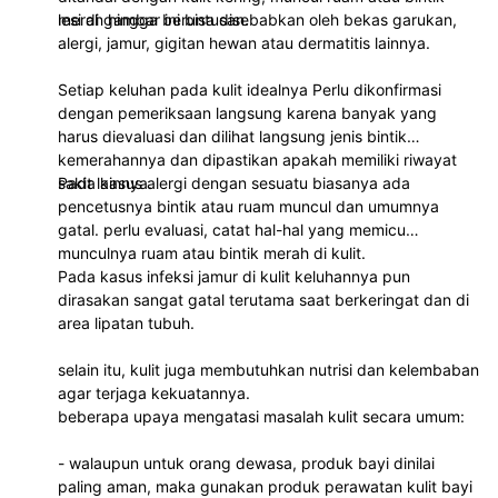
merah hingga beruntusan.
lesi di gambar ini bisa disebabkan oleh bekas garukan,
alergi, jamur, gigitan hewan atau dermatitis lainnya.
Setiap keluhan pada kulit idealnya Perlu dikonfirmasi
dengan pemeriksaan langsung karena banyak yang
harus dievaluasi dan dilihat langsung jenis bintik
kemerahannya dan dipastikan apakah memiliki riwayat
sakit lainnya.
Pada kasus alergi dengan sesuatu biasanya ada
pencetusnya bintik atau ruam muncul dan umumnya
gatal. perlu evaluasi, catat hal-hal yang memicu
munculnya ruam atau bintik merah di kulit.
Pada kasus infeksi jamur di kulit keluhannya pun
dirasakan sangat gatal terutama saat berkeringat dan di
area lipatan tubuh.
selain itu, kulit juga membutuhkan nutrisi dan kelembaban
agar terjaga kekuatannya.
beberapa upaya mengatasi masalah kulit secara umum:
- walaupun untuk orang dewasa, produk bayi dinilai
paling aman, maka gunakan produk perawatan kulit bayi