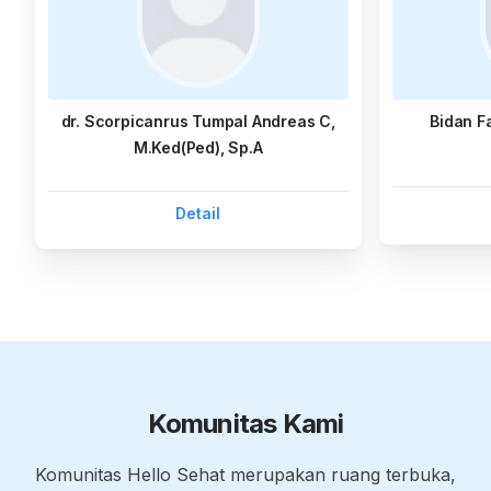
dr. Scorpicanrus Tumpal Andreas C,
Bidan F
M.Ked(Ped), Sp.A
Detail
Komunitas Kami
Komunitas Hello Sehat merupakan ruang terbuka,