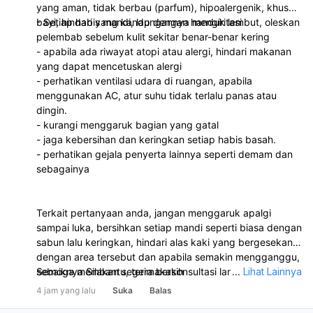
yang aman, tidak berbau (parfum), hipoalergenik, khusus
bayi, hindari yang kandungannya mengiritasi
- Setiap habis mandi, lap dengan handuk lembut, oleskan
pelembab sebelum kulit sekitar benar-benar kering
- apabila ada riwayat atopi atau alergi, hindari makanan
yang dapat mencetuskan alergi
- perhatikan ventilasi udara di ruangan, apabila
menggunakan AC, atur suhu tidak terlalu panas atau
dingin.
- kurangi menggaruk bagian yang gatal
- jaga kebersihan dan keringkan setiap habis basah.
- perhatikan gejala penyerta lainnya seperti demam dan
sebagainya
Terkait pertanyaan anda, jangan menggaruk apalgi
sampai luka, bersihkan setiap mandi seperti biasa dengan
sabun lalu keringkan, hindari alas kaki yang bergesekan
dengan area tersebut dan apabila semakin mengganggu,
sebaiknya Silakan segera berkonsultasi langsung dengan
Semoga membantu, terimakasih
...
Lihat Lainnya
dokter di klinik atau puskesmas terdekat untuk
4 jam yang lalu
Suka
Balas
pengobatan dan penanganan lebih lanjut.