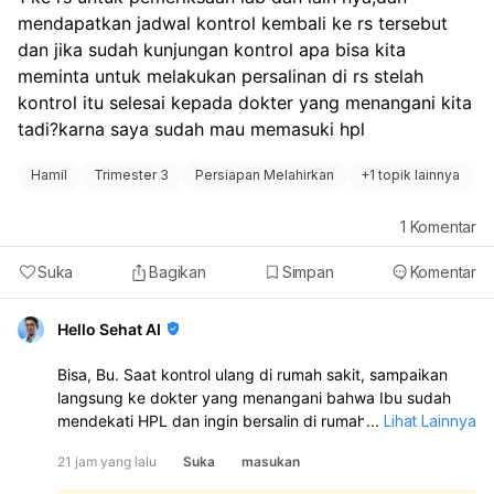
mendapatkan jadwal kontrol kembali ke rs tersebut 
dan jika sudah kunjungan kontrol apa bisa kita 
meminta untuk melakukan persalinan di rs stelah 
kontrol itu selesai kepada dokter yang menangani kita 
tadi?karna saya sudah mau memasuki hpl
Hamil
Trimester 3
Persiapan Melahirkan
+
1 topik lainnya
1
Komentar
Suka
Bagikan
Simpan
Komentar
Hello Sehat AI
Bisa, Bu. Saat kontrol ulang di rumah sakit, sampaikan
langsung ke dokter yang menangani bahwa Ibu sudah
mendekati HPL dan ingin bersalin di rumah sakit tersebut.
...
Lihat Lainnya
Dokter akan menilai kondisi Ibu dan janin, lalu
21 jam yang lalu
Suka
masukan
menentukan apakah persalinan bisa ditangani di sana.
Jika memang memungkinkan dan sesuai kondisi medis,