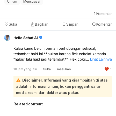
Umum
Menstruasi
1
Komentar
Suka
Bagikan
Simpan
Komentar
Hello Sehat AI
Kalau kamu belum pernah berhubungan seksual,
terlambat haid ini **bukan karena flek cokelat kemarin
“habis” lalu haid jadi terlambat**. Flek cokelat sebelum
...
Lihat Lainnya
haid bisa terjadi karena **perubahan hormon, stres,
10 jam yang lalu
Suka
masukan
1
kurang tidur, perubahan gaya hidup, atau siklus haid
yang memang sedang tidak teratur**. Jadi kemungkinan
Disclaimer:
Informasi yang disampaikan di atas
besar flek itu hanya tanda hormon sedang berubah,
bukan penyebab langsung telat haid:
adalah informasi umum, bukan pengganti saran
Makan pisang atau makanan tertentu
tidak terbukti
medis resmi dari dokter atau pakar.
langsung menghentikan flek atau mempercepat haid
.
Yang lebih mungkin berpengaruh adalah kondisi tubuh
Related content
kamu sendiri, misalnya stres, begadang, atau siklus yang
memang sedang mundur. Kalau telatnya masih baru 3