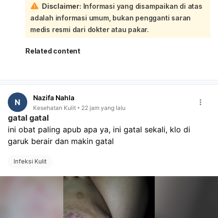
Disclaimer:
Informasi yang disampaikan di atas
biasanya bisa diatur untuk persalinan di rumah sakit itu:
adalah informasi umum, bukan pengganti saran
Sebaiknya saat kontrol, Ibu juga tanyakan:
apakah perlu surat rencana persalinan atau rujukan
medis resmi dari dokter atau pakar.
lanjutan,
kapan harus kembali bila tanda-tanda persalinan
Related content
muncul,
apakah rumah sakit menerima persalinan dengan
BPJS/rujukan yang sudah ada,
apa saja berkas yang perlu dibawa saat masuk
Nazifa Nahla
bersalin. Kalau Ibu sudah dekat HPL, jangan tunggu
N
Kesehatan Kulit
22 jam yang lalu
terlalu lama bila ada kontraksi, keluar lendir darah,
gatal gatal
ketuban pecah, atau gerak janin berkurang. Segera ke
ini obat paling apub apa ya, ini gatal sekali, klo di 
rumah sakit.
garuk berair dan makin gatal
Infeksi Kulit