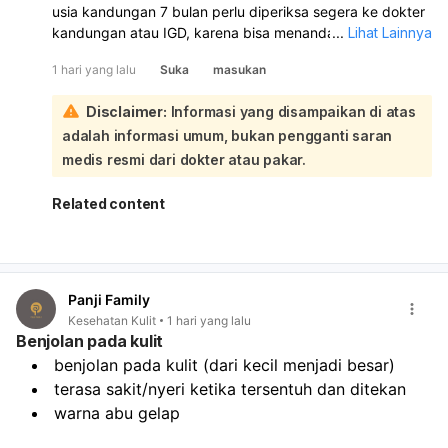
usia kandungan 7 bulan perlu diperiksa segera ke dokter
kandungan atau IGD, karena bisa menandakan kontraksi
...
Lihat Lainnya
dini atau masalah kehamilan. Jangan ditunda, apalagi
1 hari yang lalu
Suka
masukan
kalau nyerinya makin sering, teratur, atau disertai keluar
cairan/pendarahan. Untuk sementara, Anda bisa coba
Disclaimer:
Informasi yang disampaikan di atas
istirahat miring ke kiri, atur napas pelan, minum air cukup,
adalah informasi umum, bukan pengganti saran
dan hindari aktivitas berat. Kompres hangat ringan di
punggung juga bisa membantu, tetapi jangan minum obat
medis resmi dari dokter atau pakar.
nyeri sembarangan tanpa anjuran dokter. Jika ada
perdarahan, air ketuban merembes, gerak janin
Related content
berkurang, demam, atau nyeri sangat kuat, segera ke
rumah sakit.
Panji Family
Kesehatan Kulit
1 hari yang lalu
Benjolan pada kulit
benjolan pada kulit (dari kecil menjadi besar)
terasa sakit/nyeri ketika tersentuh dan ditekan
warna abu gelap