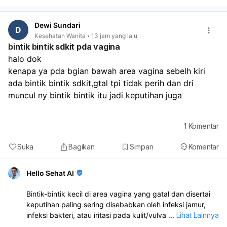
hari, itu masih bisa termasuk variasi siklus yang normal.
Coba pantau dulu 1–2 minggu ke depan, jaga tidur
Dewi Sundari
cukup, makan teratur, dan kurangi stres. Sebaiknya
D
Kesehatan Wanita
13 jam yang lalu
periksa ke dokter kandungan atau dokter umum kalau:
bintik bintik sdkit pda vagina
haid tidak datang sampai lebih dari 1–2 minggu,
halo dok
flek/pendarahan berulang terus,
ada nyeri perut hebat,
kenapa ya pda bgian bawah area vagina sebelh kiri 
bau tidak sedap,
ada bintik bintik sdkit,gtal tpi tidak perih dan dri 
atau darah keluar sangat banyak.
muncul ny bintik bintik itu jadi keputihan juga 
1
Komentar
Suka
Bagikan
Simpan
Komentar
Hello Sehat AI
Bintik-bintik kecil di area vagina yang gatal dan disertai
keputihan paling sering disebabkan oleh infeksi jamur,
infeksi bakteri, atau iritasi pada kulit/vulva. Karena ada
...
Lihat Lainnya
keputihan juga, kemungkinan perlu diperiksa langsung