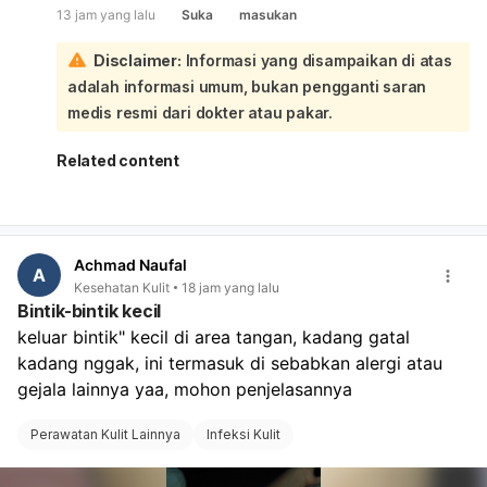
13 jam yang lalu
Suka
masukan
untuk memastikan penyebabnya:
Kalau keputihannya gatal, penyebab yang sering adalah:
Disclaimer:
Informasi yang disampaikan di atas
Infeksi jamur vagina: biasanya gatal, keputihan putih
adalah informasi umum, bukan pengganti saran
kental seperti susu/keju, dan area sekitar bisa
kemerahan atau bengkak.
medis resmi dari dokter atau pakar.
Infeksi bakteri vagina: keputihan bisa putih, abu-abu,
atau kehijauan, sering disertai bau tidak sedap.
Related content
Iritasi atau alergi: misalnya dari sabun, pantyliner,
celana ketat, atau pembalut.
Infeksi menular seksual tertentu juga bisa
menyebabkan bintik dan keputihan. Sebaiknya jangan
Achmad Naufal
digaruk, jaga area tetap bersih dan kering, pakai
A
Kesehatan Kulit
18 jam yang lalu
celana dalam katun, dan hindari sabun kewanitaan
Bintik-bintik kecil
yang keras atau pewangi. Kalau bintiknya makin
keluar bintik" kecil di area tangan, kadang gatal 
banyak, ada bau menyengat, nyeri saat BAK, perih,
kadang nggak, ini termasuk di sebabkan alergi atau 
luka, atau tidak membaik dalam beberapa hari,
sebaiknya periksa ke dokter spesialis obstetri dan
gejala lainnya yaa, mohon penjelasannya 
ginekologi untuk pemeriksaan langsung dan obat yang
sesuai.
Perawatan Kulit Lainnya
Infeksi Kulit