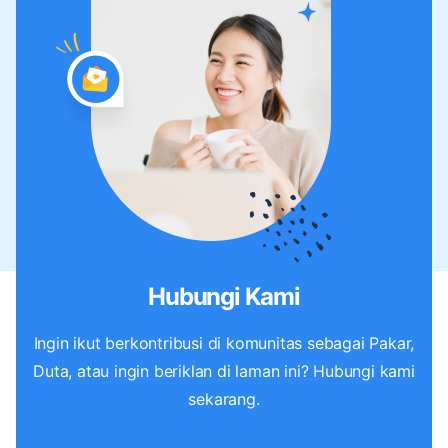
Hubungi Kami
Ingin ikut berkontribusi di komunitas sebagai Pakar,
Duta, atau ingin beriklan di laman ini? Hubungi kami
sekarang.