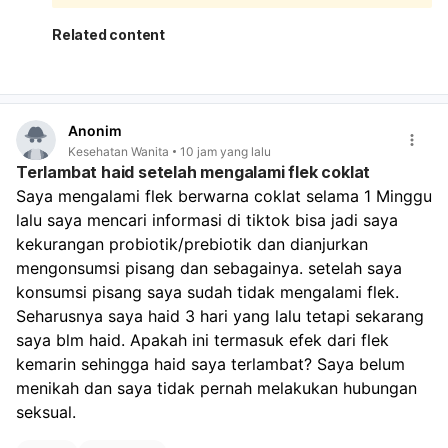
akibat penghentian pil. Setelah stop pil KB, tubuh
memang bisa butuh waktu untuk menyesuaikan siklus
Related content
haid. Yang perlu diperhatikan:
Jika darah hanya seperti haid biasa dan berhenti
dalam beberapa hari, kemungkinan masih dalam batas
wajar.
Anonim
Jika darah sangat banyak, keluar gumpalan besar,
Kesehatan Wanita
10 jam yang lalu
atau Anda sampai sangat lemas/pusing, perlu segera
Terlambat haid setelah mengalami flek coklat
diperiksa.
Saya mengalami flek berwarna coklat selama 1 Minggu 
Jika ada kemungkinan hamil, tetap lakukan tes
lalu saya mencari informasi di tiktok bisa jadi saya 
kehamilan, karena berhenti pil KB dan hubungan tanpa
perlindungan tetap ada risiko hamil. Untuk memantau:
kekurangan probiotik/prebiotik dan dianjurkan 
Catat tanggal mulai dan selesai perdarahan.
mengonsumsi pisang dan sebagainya. setelah saya 
Perhatikan banyaknya darah, warna, dan apakah nyeri
konsumsi pisang saya sudah tidak mengalami flek. 
makin berat.
Seharusnya saya haid 3 hari yang lalu tetapi sekarang 
Bila haid tidak teratur terus selama 2–3 bulan,
saya blm haid. Apakah ini termasuk efek dari flek 
konsultasi ke dokter. Kalau keluhan kram dan lemas
kemarin sehingga haid saya terlambat? Saya belum 
cukup mengganggu, sebaiknya kontrol ke dokter
menikah dan saya tidak pernah melakukan hubungan 
kandungan agar dipastikan apakah ini hanya efek
berhenti pil KB atau ada penyebab lain.
seksual.