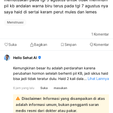
pil kb andalan warna biru terus pada tgl 7 agustus nya 
saya haid di sertai keram perut mules dan lemes
Menstruasi
1
Komentar
Suka
Bagikan
Simpan
Komentar
Hello Sehat AI
Kemungkinan besar itu adalah perdarahan karena
perubahan hormon setelah berhenti pil KB, jadi siklus haid
bisa jadi tidak teratur dulu. Haid 2 kali dalam sebulan juga
...
Lihat Lainnya
bisa terjadi dan tidak selalu berbahaya. Namun, kalau
6 jam yang lalu
Suka
masukan
perdarahannya banyak, nyeri hebat, lemas sekali, atau
berulang terus, sebaiknya periksa ke dokter kandungan:
Disclaimer:
Informasi yang disampaikan di atas
Karena Anda berhenti minum pil KB pada 5 Agustus, lalu 7
adalah informasi umum, bukan pengganti saran
Agustus keluar darah disertai kram, mules, dan lemas, ini
sangat mungkin dipengaruhi oleh perubahan hormon
medis resmi dari dokter atau pakar.