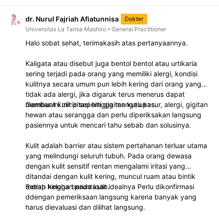
dr. Nurul Fajriah Afiatunnisa
Dokter
Universitas La Tansa Mashiro
General Practitioner
Halo sobat sehat, terimakasih atas pertanyaannya.
Kaligata atau disebut juga bentol bentol atau urtikaria
sering terjadi pada orang yang memiliki alergi, kondisi
kulitnya secara umum pun lebih kering dari orang yang
tidak ada alergi, jika digaruk terus menerus dapat
membuat kulit iritasi hingga mengelupas.
Gambar ini mirip seperti gigitan kutu kasur, alergi, gigitan
hewan atau serangga dan perlu diperiksakan langsung
pasiennya untuk mencari tahu sebab dan solusinya.
Kulit adalah barrier atau sistem pertahanan terluar utama
yang melindungi seluruh tubuh. Pada orang dewasa
dengan kulit sensitif rentan mengalami iritasi yang
ditandai dengan kulit kering, muncul ruam atau bintik
merah hingga beruntusan.
Setiap keluhan pada kulit idealnya Perlu dikonfirmasi
ddengan pemeriksaan langsung karena banyak yang
harus dievaluasi dan dilihat langsung.