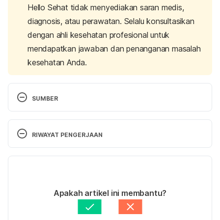
Hello Sehat tidak menyediakan saran medis,
diagnosis, atau perawatan. Selalu konsultasikan
dengan ahli kesehatan profesional untuk
mendapatkan jawaban dan penanganan masalah
kesehatan Anda.
SUMBER
Allergies to Insect Stings
. Michigan Medicine. 
(2020). Retrieved 15 September 2021, from 
RIWAYAT PENGERJAAN
https://www.uofmhealth.org/health-library/rt1285
Versi Terbaru
Bee sting – Symptoms and causes
. Mayo Clinic. 
(2020). Retrieved 15 September 2021, from 
23/09/2021
https://www.mayoclinic.org/diseases-
Ditulis oleh 
Satria Aji Purwoko
Apakah artikel ini membantu?
conditions/bee-stings/symptoms-causes/syc-
Ditinjau secara medis oleh
dr. Andreas Wilson 
20353869
Setiawan, M.Kes.