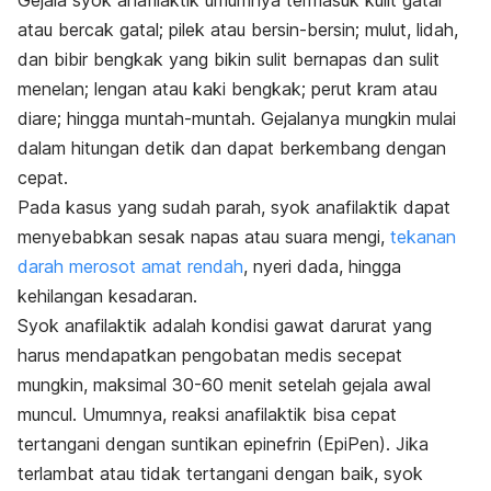
Gejala syok anafilaktik umumnya termasuk kulit gatal
atau bercak gatal; pilek atau bersin-bersin; mulut, lidah,
dan bibir bengkak yang bikin sulit bernapas dan sulit
menelan; lengan atau kaki bengkak; perut kram atau
diare; hingga muntah-muntah. Gejalanya mungkin mulai
dalam hitungan detik dan dapat berkembang dengan
cepat.
Pada kasus yang sudah parah, syok anafilaktik dapat
menyebabkan sesak napas atau suara mengi,
tekanan
darah merosot amat rendah
, nyeri dada, hingga
kehilangan kesadaran.
Syok anafilaktik adalah kondisi gawat darurat yang
harus mendapatkan pengobatan medis secepat
mungkin, maksimal 30-60 menit setelah gejala awal
muncul. Umumnya, reaksi anafilaktik bisa cepat
tertangani dengan suntikan epinefrin (EpiPen). Jika
terlambat atau tidak tertangani dengan baik, syok