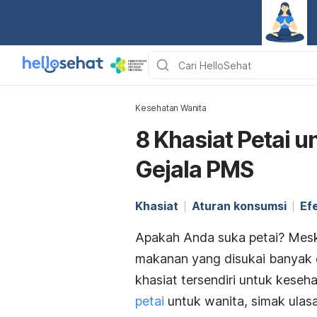
Kesehatan Wanita
8 Khasiat Petai u
Gejala PMS
Khasiat
Aturan konsumsi
Ef
Apakah Anda suka petai? Mesk
makanan yang disukai banyak o
khasiat tersendiri untuk kese
petai
untuk wanita, simak ulasa