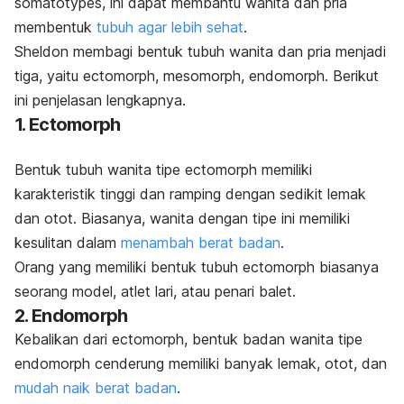
somatotypes
, ini dapat membantu wanita dan pria
membentuk
tubuh agar lebih sehat
.
Sheldon membagi bentuk tubuh wanita dan pria menjadi
tiga, yaitu
ectomorph, mesomorph, endomorph.
Berikut
ini penjelasan lengkapnya.
1.
Ectomorph
Bentuk tubuh wanita tipe
ectomorph
memiliki
karakteristik tinggi dan ramping dengan sedikit lemak
dan otot. Biasanya, wanita dengan tipe ini memiliki
kesulitan dalam
menambah berat badan
.
Orang yang memiliki bentuk tubuh
ectomorph
biasanya
seorang model, atlet lari, atau penari balet.
2.
Endomorph
Kebalikan dari
ectomorph
, bentuk badan wanita tipe
endomorph
cenderung memiliki banyak lemak, otot, dan
mudah naik berat badan
.