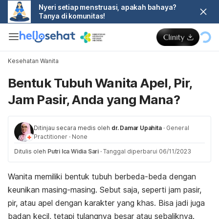
Nyeri setiap menstruasi, apakah bahaya?
Tanya di komunitas!
Kesehatan Wanita
Bentuk Tubuh Wanita Apel, Pir,
Jam Pasir, Anda yang Mana?
Ditinjau secara medis oleh
dr. Damar Upahita
·
General
Practitioner
·
None
Ditulis oleh
Putri Ica Widia Sari
·
Tanggal diperbarui 06/11/2023
Wanita memiliki bentuk tubuh berbeda-beda dengan
keunikan masing-masing. Sebut saja, seperti jam pasir,
pir, atau apel dengan karakter yang khas. Bisa jadi juga
badan kecil, tetapi tulangnya besar atau sebaliknya.