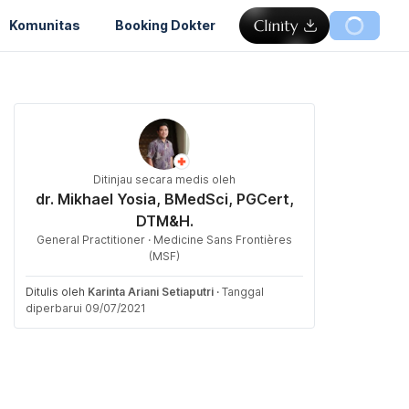
Komunitas
Booking Dokter
Ditinjau secara medis oleh
dr. Mikhael Yosia, BMedSci, PGCert,
DTM&H.
General Practitioner · Medicine Sans Frontières
(MSF)
Ditulis oleh
Karinta Ariani Setiaputri
·
Tanggal
diperbarui 09/07/2021