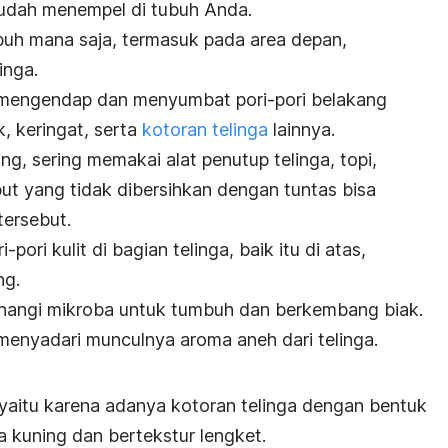
mudah menempel di tubuh Anda.
tubuh mana saja, termasuk pada area depan,
inga.
 mengendap dan menyumbat pori-pori belakang
, keringat, serta
kotoran telinga
lainnya.
g, sering memakai alat penutup telinga, topi,
t yang tidak dibersihkan dengan tuntas bisa
tersebut.
ori kulit di bagian telinga, baik itu di atas,
ng.
senangi mikroba untuk tumbuh dan berkembang biak.
enyadari munculnya aroma aneh dari telinga.
au yaitu karena adanya kotoran telinga dengan bentuk
na kuning dan bertekstur lengket.