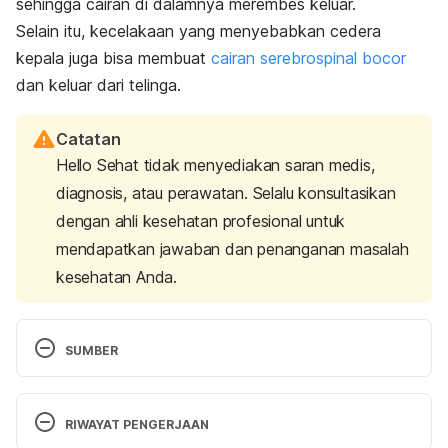
sehingga cairan di dalamnya merembes keluar.
Selain itu, kecelakaan yang menyebabkan cedera
kepala juga bisa membuat
cairan serebrospinal bocor
dan keluar dari telinga.
Catatan
Hello Sehat tidak menyediakan saran medis,
diagnosis, atau perawatan. Selalu konsultasikan
dengan ahli kesehatan profesional untuk
mendapatkan jawaban dan penanganan masalah
kesehatan Anda.
SUMBER
Wint Carmelia. 2018. What Causes Discharge From 
Ear?. [Online] Tersedia pada: 
RIWAYAT PENGERJAAN
https://www.healthline.com/symptom/discharge-