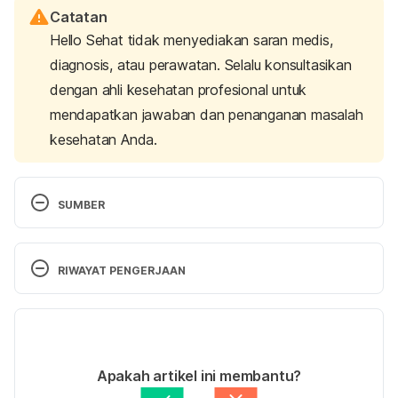
Catatan
Hello Sehat tidak menyediakan saran medis,
diagnosis, atau perawatan. Selalu konsultasikan
dengan ahli kesehatan profesional untuk
mendapatkan jawaban dan penanganan masalah
kesehatan Anda.
SUMBER
Pubic lice . (2022). Retrieved 28 July 2025, from 
https://www.nhs.uk/conditions/pubic-lice/
RIWAYAT PENGERJAAN
Pubic lice (crabs) – Symptoms and causes. (2023). 
Versi Terbaru
Retrieved 28 July 2025, from 
https://www.mayoclinic.org/diseases-
19/08/2025
conditions/pubic-lice-crabs/symptoms-causes/syc-
Ditulis oleh 
Fajarina Nurin
Apakah artikel ini membantu?
20350300
Ditinjau secara medis oleh
dr. Mikhael Yosia, 