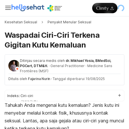
Kesehatan Seksual
Penyakit Menular Seksual
Waspadai Ciri-Ciri Terkena
Gigitan Kutu Kemaluan
Ditinjau secara medis oleh
dr. Mikhael Yosia, BMedSci,
PGCert, DTM&H.
·
General Practitioner
·
Medicine Sans
Frontières (MSF)
Ditulis oleh
Fajarina Nurin
·
Tanggal diperbarui 19/08/2025
Indeks:
Ciri-ciri
Jenis kutu
Tahukah Anda mengenai kutu kemaluan?
Jenis kutu ini
Periksa ke dokter
menyebar melalui kontak fisik, khususnya kontak
seksual. Lantas, apa saja gejala atau ciri-ciri yang muncul
ketika terkena kutu kemaluan?