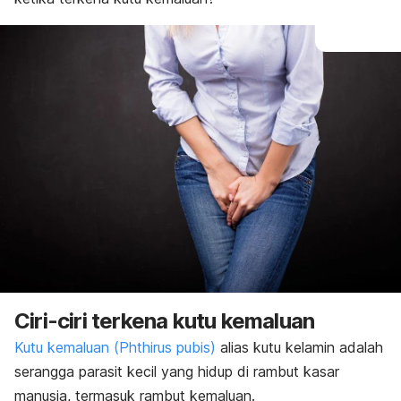
Ciri-ciri terkena kutu kemaluan
Kutu kemaluan (
Phthirus pubis
)
alias
kutu kelamin
adalah
serangga parasit kecil yang hidup di rambut kasar
manusia, termasuk rambut kemaluan.