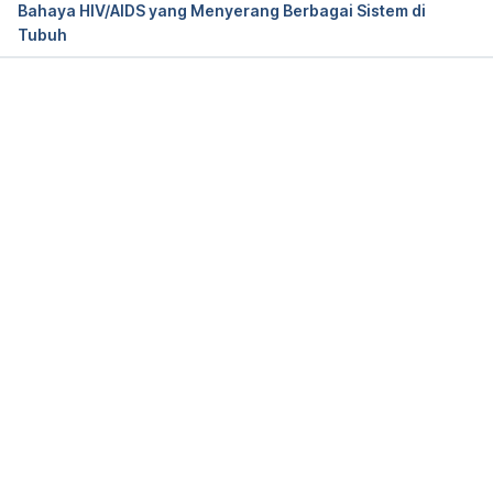
Bahaya HIV/AIDS yang Menyerang Berbagai Sistem di
aids-london-patient-castillejo.html
Tubuh
Warren, M. (2019). Second patient free of HIV after 
stem-cell therapy. 
Nature
. doi: 10.1038/d41586-
Memuat...
019-00798-3. Retrieved 12 March 2020, from 
https://www.nature.com/articles/d41586-019-
00798-3