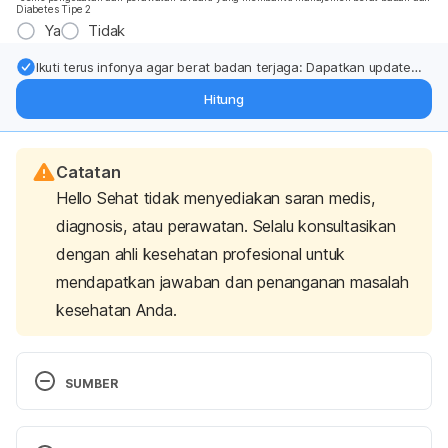
Diabetes Tipe 2
Ya
Tidak
Ikuti terus infonya agar berat badan terjaga: Dapatkan update
dari pakar mengenai dukungan dan perawatan berat badan
Hitung
langsung ke inbox Anda.
Catatan
Hello Sehat tidak menyediakan saran medis,
diagnosis, atau perawatan. Selalu konsultasikan
dengan ahli kesehatan profesional untuk
mendapatkan jawaban dan penanganan masalah
kesehatan Anda.
SUMBER
‌Sunscreen FAQs. (2023). Retrieved 10 May 2023, 
from 
https://www.aad.org/public/everyday-