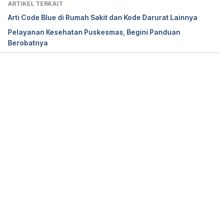
ARTIKEL TERKAIT
Prioritas Kami. Retrieved 17 November 2023 from 
Arti Code Blue di Rumah Sakit dan Kode Darurat Lainnya
https://www.rsiibnusinapadang.com/rawat-inap/
.
Pelayanan Kesehatan Puskesmas, Begini Panduan
Berobatnya
Onhacker.net. (n.d.). 
Pendaftaran Berobat 
Menggunakan Aplikasi mobile JKN
. Rumah Sakit dr. 
Reksodiwiryo Padang. Retrieved 17 November 
2023 from 
Memuat...
https://rumkitreksodiwiryo.com/berita/detail/pendaf
taran-berobat-menggunakan-aplikasi-mobile-jkn
.
PT. Andalas eko-Medika Infotama Konsultan. 
(n.d.). 
Bagian & Instalasi
. RS Unand – Rumah Sakit 
umum terkemuka di kota Padang. Retrieved 17 
November 2023 from 
https://rsp.unand.ac.id/kategori/bagian-instalasi
RSUD Dr Rasidin padang
. (n.d.). RSUD dr Rasidin 
Padang. Retrieved 17 November 2023 from 