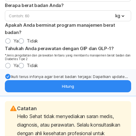
Berapa berat badan Anda?
kg
Apakah Anda berminat program manajemen berat
badan?
Ya
Tidak
Tahukah Anda perawatan dengan GIP dan GLP-1?
*Jenis pengobatan dan perawatan terbaru yang membantu manajemen berat badan dan
Diabetes Tipe 2
Ya
Tidak
Ikuti terus infonya agar berat badan terjaga: Dapatkan update
dari pakar mengenai dukungan dan perawatan berat badan
Hitung
langsung ke inbox Anda.
Catatan
Hello Sehat tidak menyediakan saran medis,
diagnosis, atau perawatan. Selalu konsultasikan
dengan ahli kesehatan profesional untuk