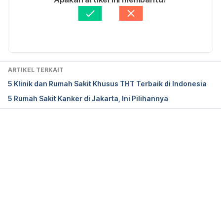
Fakta medis diperiksa oleh
Hello Sehat Medical 
Review Team
Diperbarui oleh: 
Wicak Hidayat
ARTIKEL TERKAIT
5 Klinik dan Rumah Sakit Khusus THT Terbaik di Indonesia
5 Rumah Sakit Kanker di Jakarta, Ini Pilihannya
Memuat...