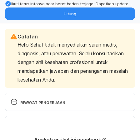
Ikuti terus infonya agar berat badan terjaga: Dapatkan update
dari pakar mengenai dukungan dan perawatan berat badan
Hitung
langsung ke inbox Anda.
Catatan
Hello Sehat tidak menyediakan saran medis,
diagnosis, atau perawatan. Selalu konsultasikan
dengan ahli kesehatan profesional untuk
mendapatkan jawaban dan penanganan masalah
kesehatan Anda.
RIWAYAT PENGERJAAN
Versi Terbaru
12/05/2026
Ditulis oleh 
Ihda Fadila
Apakah artikel ini membantu?