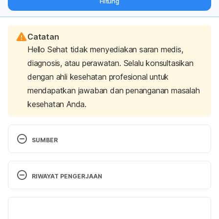
Hitung
langsung ke inbox Anda.
Catatan
Hello Sehat tidak menyediakan saran medis,
diagnosis, atau perawatan. Selalu konsultasikan
dengan ahli kesehatan profesional untuk
mendapatkan jawaban dan penanganan masalah
kesehatan Anda.
SUMBER
Pemerintah Kota Surabaya
. (n.d.). Pemerintah Kota 
Surabaya. Retrieved 3 Oktober 2023, from 
RIWAYAT PENGERJAAN
https://www.surabaya.go.id/id/page/0/8234/daftar
-nama-dan-alamat-rumah-sakit
Versi Terbaru
05/10/2023