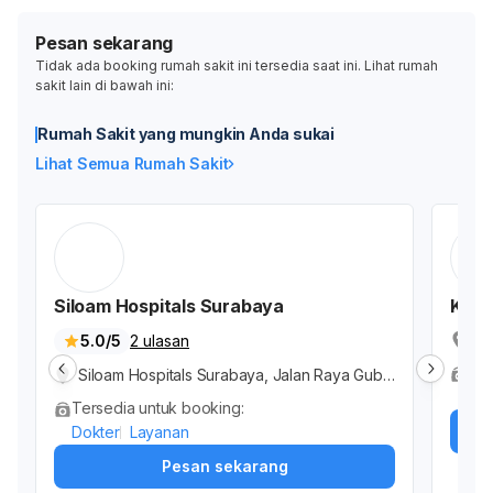
Pesan sekarang
Tidak ada booking rumah sakit ini tersedia saat ini. Lihat rumah
sakit lain di bawah ini:
Rumah Sakit yang mungkin Anda sukai
Lihat Semua Rumah Sakit
Siloam Hospitals Surabaya
Klini
Jl
5.0/5
2 ulasan
Ko
Ter
Siloam Hospitals Surabaya, Jalan Raya Gube
Dok
ng, Gubeng, Surabaya, Jawa Timur, Indonesi
Tersedia untuk booking:
a
Dokter
Layanan
Pesan sekarang