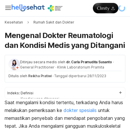
Kesehatan
Rumah Sakit dan Dokter
Mengenal Dokter Reumatologi
dan Kondisi Medis yang Ditangani
Ditinjau secara medis oleh
dr. Carla Pramudita Susanto
·
General Practitioner
·
Klinik Laboratorium Pramita
Ditulis oleh
Reikha Pratiwi
·
Tanggal diperbarui 28/11/2023
Indeks:
Definisi
Kondisi yang ditangani
Saat mengalami kondisi tertentu, terkadang Anda harus
Peran dan tindakan
melakukan pemeriksaan ke
dokter spesialis
untuk
Kapan ke dokter reumatologi?
Persiapan
memastikan penyebab dan mendapat pengobatan yang
tepat. Jika Anda mengalami gangguan muskuloskeletal