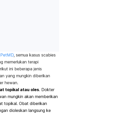
PetMD
, semua kasus
scabies
ng memerlukan terapi
rikut ini beberapa jenis
an yang mungkin diberikan
er hewan.
t topikal atau oles
.
Dokter
wan
mungkin akan memberikan
t topikal. Obat diberikan
gan dioleskan langsung ke