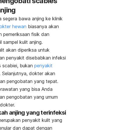
mengobati
scabies
njing
 segera bawa anjing ke klinik
okter hewan
biasanya akan
 pemeriksaan fisik dan
 sampel kulit anjing.
lit akan diperiksa untuk
n penyakit disebabkan infeksi
 scabiei,
bukan
penyakit
.
Selanjutnya, dokter akan
an pengobatan yang tepat.
erawatan yang bisa Anda
dan pengobatan yang umum
 dokter.
kah anjing yang terinfeksi
erupakan penyakit kulit yang
enular dan dapat dengan