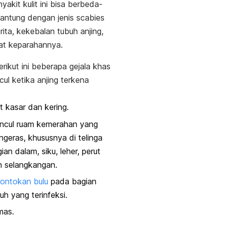
yakit kulit ini bisa berbeda-
antung dengan jenis
scabies
rita, kekebalan tubuh anjing,
kat keparahannya.
rikut ini beberapa gejala khas
ul ketika anjing terkena
it kasar dan kering.
ncul ruam kemerahan yang
geras, khususnya di telinga
ian dalam, siku, leher, perut
n selangkangan.
ontokan bulu
pada bagian
uh yang terinfeksi.
mas.