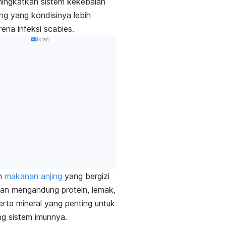
ningkatkan sistem kekebalan
ing yang kondisinya
lebih
rena infeksi
scabies
.
Iklan
h
makanan anjing
yang bergizi
an mengandung protein, lemak,
serta mineral yang penting untuk
g sistem imunnya.