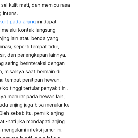
el kulit mati, dan memicu rasa
g intens.
kulit pada anjing
ini dapat
melalui kontak langsung
jing lain atau benda yang
nasi, seperti tempat tidur,
isir, dan perlengkapan lainnya.
ng sering berinteraksi dengan
n, misalnya saat bermain di
u tempat penitipan hewan,
siko tinggi tertular penyakit ini.
ya menular pada hewan lain
,
da anjing juga bisa menular ke
leh sebab itu, pemilik anjing
ati-hati jika mendapati anjing
 mengalami infeksi jamur ini.