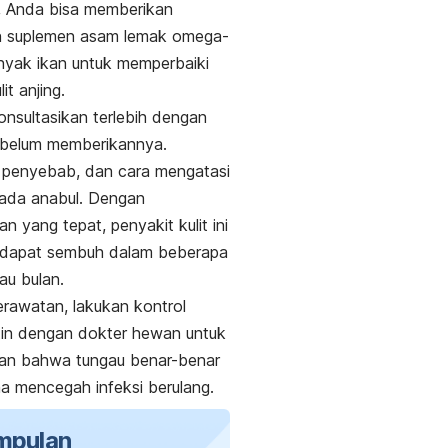
u, Anda bisa memberikan
 suplemen asam lemak omega-
nyak ikan untuk memperbaiki
it anjing.
nsultasikan terlebih dengan
ebelum memberikannya.
ri, penyebab, dan cara mengatasi
ada anabul. Dengan
n yang tepat, penyakit kulit ini
 dapat sembuh dalam beberapa
au bulan.
rawatan, lakukan kontrol
tin dengan dokter hewan untuk
an bahwa tungau benar-benar
na mencegah infeksi berulang.
mpulan