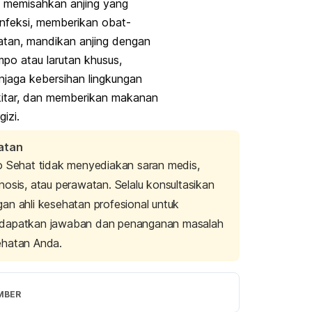
n memisahkan anjing yang
infeksi, memberikan obat-
tan, mandikan anjing dengan
po atau larutan khusus,
jaga kebersihan lingkungan
kitar, dan memberikan makanan
gizi.
atan
o Sehat tidak menyediakan saran medis,
nosis, atau perawatan. Selalu konsultasikan
an ahli kesehatan profesional untuk
dapatkan jawaban dan penanganan masalah
ehatan Anda.
MBER