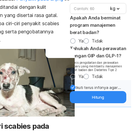
ditandai dengan kulit
kg
 yang disertai rasa gatal.
Apakah Anda berminat
a ciri-ciri penyakit
scabies
program manajemen
ng serta pengobatannya
berat badan?
.
Ya
Tidak
Tahukah Anda perawatan
dengan GIP dan GLP-1?
*Jenis pengobatan dan perawatan
terbaru yang membantu manajemen
berat badan dan Diabetes Tipe 2
Ya
Tidak
Ikuti terus infonya agar
berat badan terjaga:
Hitung
Dapatkan update dari
pakar mengenai dukungan
dan perawatan berat
badan langsung ke inbox
Anda.
ri
scabies
pada