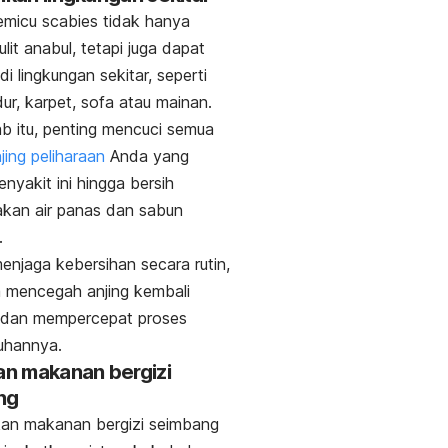
emicu
scabies
tidak hanya
ulit anabul, tetapi juga dapat
i lingkungan sekitar, seperti
dur, karpet, sofa atau mainan.
b itu, penting mencuci semua
jing peliharaan
Anda yang
enyakit ini hingga bersih
kan air panas dan sabun
.
njaga kebersihan secara rutin,
 mencegah anjing kembali
i dan mempercepat proses
hannya.
kan makanan bergizi
ng
an makanan bergizi seimbang