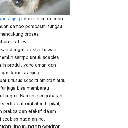
an anjing
secara rutin dengan
kan sampo pembasmi tungau
 mendukung proses
uhan
scabies
.
sikan dengan dokter hewan
memilih sampo untuk
scabies
ilih produk yang aman dan
ngan kondisi anjing.
bat khusus seperti amitraz atau
ulfur juga bisa membantu
 tungau. Namun, p
engobatan
eperti obat oral atau topikal,
bih praktis dan efektif dalam
i
scabies
pada anjing.
ihkan lingkungan sekitar