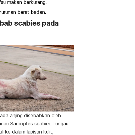
fsu makan berkurang.
nurunan berat badan.
ebab
scabies
pada
ada anjing disebabkan oleh
ungau
Sarcoptes scabiei
. Tungau
li ke dalam lapisan kulit,