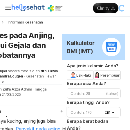
Informasi Kesehatan
Me
es pada Anjing,
Kalkulator
ui Gejala dan
BMI (IMT)
obatannya
Apa jenis kelamin Anda?
injau secara medis oleh
drh. Hevin
Laki-laki
Perempuan
nandra Louqen
·
Kesehatan Hewan
·
ne
Berapa usia Anda?
eh
Zulfa Azza Adhini
·
Tanggal
(tahun)
i 21/03/2025
Berapa tinggi Anda?
i
cm
nyebab
ya kucing, anjing juga bisa
Berapa berat badan
ra mengobati
Anda?
cabies
.
Penyakit pada anjing
ini