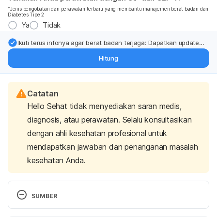
*Jenis pengobatan dan perawatan terbaru yang membantu manajemen berat badan dan
Diabetes Tipe 2
Ya
Tidak
Ikuti terus infonya agar berat badan terjaga: Dapatkan update
dari pakar mengenai dukungan dan perawatan berat badan
Hitung
langsung ke inbox Anda.
Catatan
Hello Sehat tidak menyediakan saran medis,
diagnosis, atau perawatan. Selalu konsultasikan
dengan ahli kesehatan profesional untuk
mendapatkan jawaban dan penanganan masalah
kesehatan Anda.
SUMBER
Cdc.gov. (2017). The Health Effects of Overweight 