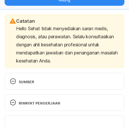
Hitung
langsung ke inbox Anda.
Catatan
Hello Sehat tidak menyediakan saran medis,
diagnosis, atau perawatan. Selalu konsultasikan
dengan ahli kesehatan profesional untuk
mendapatkan jawaban dan penanganan masalah
kesehatan Anda.
SUMBER
Singapura Cat. (N.d.). Retrieved 15 Agustus 2024, 
from 
https://www.hillspet.com/cat-care/cat-
RIWAYAT PENGERJAAN
breeds/singapura
Versi Terbaru
Singapura. (2024). Retrieved 15 Agustus 2024, from 
https://cfa.org/breed/singapura/
22/08/2024