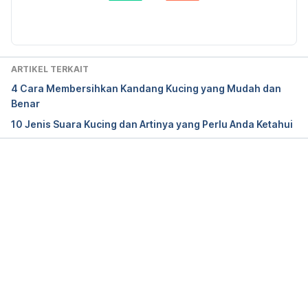
Diperbarui oleh: 
drh. Hevin Vinandra Louqen
https://www.cats.org.uk/cats-blog/cat-eyesight-
facts
.
Meowing and yowling
. (n.d.). ASPCA. Retrieved 26 
ARTIKEL TERKAIT
March 2024 from 
https://www.aspca.org/pet-
4 Cara Membersihkan Kandang Kucing yang Mudah dan
care/cat-care/common-cat-behavior-
Benar
issues/meowing-and-yowling
10 Jenis Suara Kucing dan Artinya yang Perlu Anda Ketahui
Why does my cat meow so much?
 (n.d.). Best 
Friends Animal Society. Retrieved 26 March 2024 
from 
https://resources.bestfriends.org/article/why-
Memuat...
does-my-cat-meow-so-much
.
Help! We’re moving and the cat is stressed
. (2020, 
June 22). Animal Friends, Inc. Retrieved 26 March 
2024 from 
https://www.thinkingoutsidethecage.org/pet-
resources/behavior-help/cat-behavior-